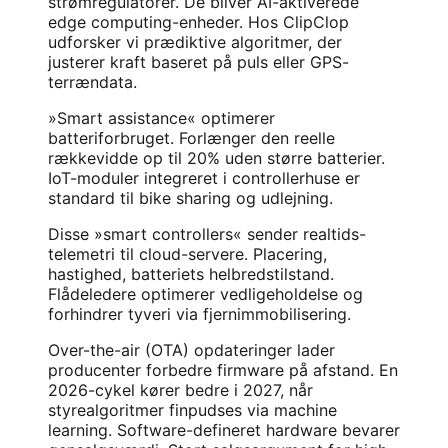
strømregulatorer. De bliver AI-aktiverede
edge computing-enheder. Hos ClipClop
udforsker vi prædiktive algoritmer, der
justerer kraft baseret på puls eller GPS-
terrændata.
»Smart assistance« optimerer
batteriforbruget. Forlænger den reelle
rækkevidde op til 20% uden større batterier.
IoT-moduler integreret i controllerhuse er
standard til bike sharing og udlejning.
Disse »smart controllers« sender realtids-
telemetri til cloud-servere. Placering,
hastighed, batteriets helbredstilstand.
Flådeledere optimerer vedligeholdelse og
forhindrer tyveri via fjernimmobilisering.
Over-the-air (OTA) opdateringer lader
producenter forbedre firmware på afstand. En
2026-cykel kører bedre i 2027, når
styrealgoritmer finpudses via machine
learning. Software-defineret hardware bevarer