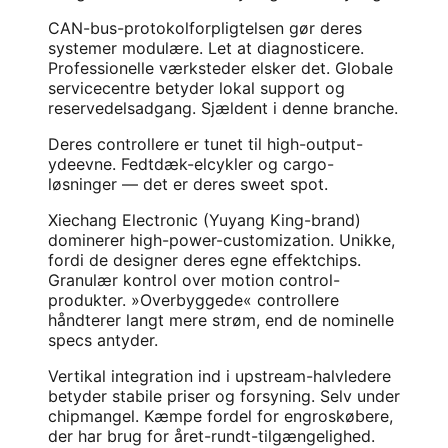
CAN-bus-protokolforpligtelsen gør deres
systemer modulære. Let at diagnosticere.
Professionelle værksteder elsker det. Globale
servicecentre betyder lokal support og
reservedelsadgang. Sjældent i denne branche.
Deres controllere er tunet til high-output-
ydeevne. Fedtdæk-elcykler og cargo-
løsninger — det er deres sweet spot.
Xiechang Electronic (Yuyang King-brand)
dominerer high-power-customization. Unikke,
fordi de designer deres egne effektchips.
Granulær kontrol over motion control-
produkter. »Overbyggede« controllere
håndterer langt mere strøm, end de nominelle
specs antyder.
Vertikal integration ind i upstream-halvledere
betyder stabile priser og forsyning. Selv under
chipmangel. Kæmpe fordel for engroskøbere,
der har brug for året-rundt-tilgængelighed.