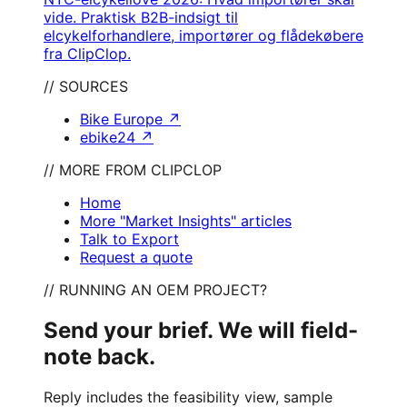
vide. Praktisk B2B-indsigt til
elcykelforhandlere, importører og flådekøbere
fra ClipClop.
// SOURCES
Bike Europe
↗
ebike24
↗
// MORE FROM CLIPCLOP
Home
More "Market Insights" articles
Talk to Export
Request a quote
// RUNNING AN OEM PROJECT?
Send your brief. We will field-
note back.
Reply includes the feasibility view, sample