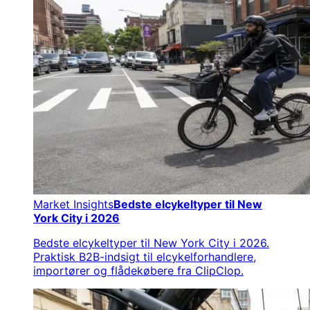
Market Insights
Bedste elcykeltyper til New
York City i 2026
Bedste elcykeltyper til New York City i 2026.
Praktisk B2B-indsigt til elcykelforhandlere,
importører og flådekøbere fra ClipClop.