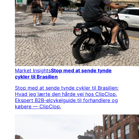
Market Insights
Stop med at sende tynde
cykler til Brasilien
Stop med at sende tynde cykler til Brasilien:
Hvad jeg lærte den hårde vej hos ClipClop.
Ekspert B2B-elcykelguide til forhandlere og
købere — ClipClop.