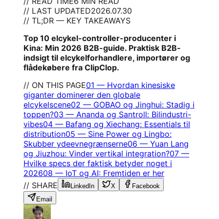
// READ TIME
6 MIN READ
// LAST UPDATED
2026.07.30
// TL;DR — KEY TAKEAWAYS
Top 10 elcykel-controller-producenter i
Kina: Min 2026 B2B-guide. Praktisk B2B-
indsigt til elcykelforhandlere, importører og
flådekøbere fra ClipClop.
// ON THIS PAGE
01
—
Hvordan kinesiske
giganter dominerer den globale
elcykelscene
02
—
GOBAO og Jinghui: Stadig i
toppen?
03
—
Ananda og Santroll: Bilindustri-
vibes
04
—
Bafang og Xiechang: Essentials til
distribution
05
—
Sine Power og Lingbo:
Skubber ydeevnegrænserne
06
—
Yuan Lang
og Jiuzhou: Vinder vertikal integration?
07
—
Hvilke specs der faktisk betyder noget i
2026
08
—
IoT og AI: Fremtiden er her
// SHARE
LinkedIn
X
Facebook
Email