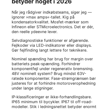
betyder noget i 2026
Når jeg rådgiver indkøbsteams, siger jeg —
ignorer »max amps«-tallet. Kig på
kondensatorkvalitet. Mosfet-mærker som
Infineon eller STMicroelectronics. Det er dér,
den reelle ydeevne lever.
Selvdiagnostiske funktioner er afgørende.
Fejlkoder via LED-indikatorer eller displays.
Gør fejlfinding langt lettere for teknikere.
Nominel spænding har brug for margin over
batteriets peak-spænding. Forhindrer
komponentfejl under regenerativ bremsning.
48V nominelt system? Brug mindst 63V-
ratede komponenter. Fase-strømgrænsen bør
justeres for at forhindre motoroverophedning
under lange stigninger.
IP-klassificeringer er ikke-forhandlingsbare.
IP65 minimum til bycykler. IP67 til off-road-
modeller. Stik i ledningsnettet betyder enormt