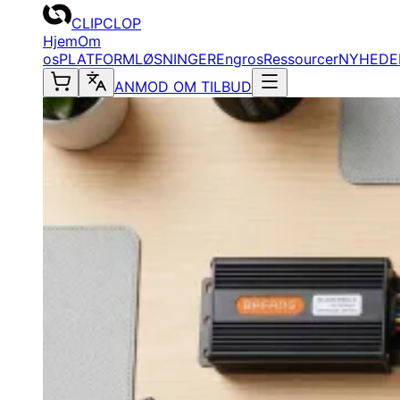
CLIPCLOP
Hjem
Om
os
PLATFORM
LØSNINGER
Engros
Ressourcer
NYHEDE
ANMOD OM TILBUD