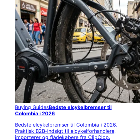
Buying Guides
Bedste elcykelbremser til
Colombia i 2026
Bedste elcykelbremser til Colombia i 2026.
Praktisk B2B-indsigt til elcykelforhandlere,
importører og flådekøbere fra ClipClop.