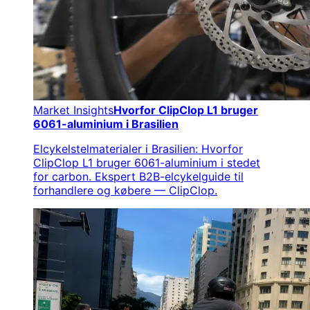
Market Insights
Hvorfor ClipClop L1 bruger
6061-aluminium i Brasilien
Elcykelstelmaterialer i Brasilien: Hvorfor
ClipClop L1 bruger 6061-aluminium i stedet
for carbon. Ekspert B2B-elcykelguide til
forhandlere og købere — ClipClop.