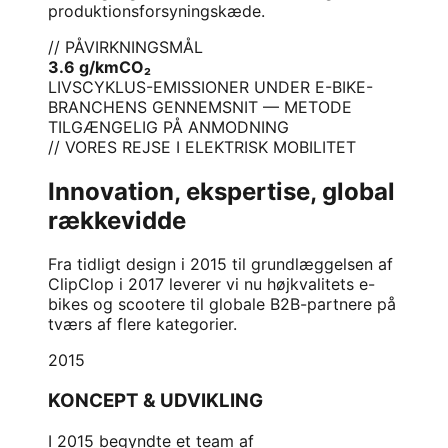
produktionsforsyningskæde.
// PÅVIRKNINGSMÅL
3.6 g/km
CO₂
LIVSCYKLUS-EMISSIONER UNDER E-BIKE-
BRANCHENS GENNEMSNIT — METODE
TILGÆNGELIG PÅ ANMODNING
// VORES REJSE I ELEKTRISK MOBILITET
Innovation, ekspertise, global
rækkevidde
Fra tidligt design i 2015 til grundlæggelsen af
ClipClop i 2017 leverer vi nu højkvalitets e-
bikes og scootere til globale B2B-partnere på
tværs af flere kategorier.
2015
KONCEPT & UDVIKLING
I 2015 begyndte et team af