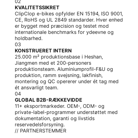
02
KVALITETSSIKRET
ClipClop e-bikes opfylder EN 15194, ISO 9001,
CE, RoHS og UL 2849 standarder. Hver enhed
er bygget med præcision og testet mod
internationale benchmarks for ydeevne og
holdbarhed.
03
KONSTRUERET INTERN
25.000 m² produktionsbase i Heshan,
Jiangmen med et 200-personers
produktionsteam. Aluminiumprofil-F&U og
produktion, ramm svejsning, lakfinish,
montering og QC opererer under ét tag med
ét ansvarligt team.
04
GLOBAL B2B-RÆKKEVIDDE
11+ eksportmarkeder. OEM-, ODM- og
private-label-programmer understøttet med
dokumentation, garanti og livstids
reservedelsforsyning.
// PARTNERSTEMMER