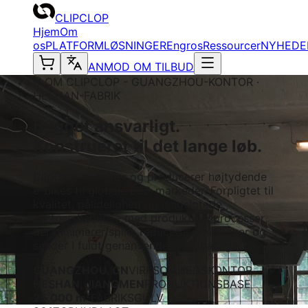
CLIPCLOP
Hjem
Om
os
PLATFORM
LØSNINGER
Engros
Ressourcer
NYHEDE
ANMOD OM TILBUD
// OM CLIPCLOP - GUANGZHOU-KONTOR ·
HESHAN-FABRIK
Bygget ansvarligt.
Konstrueret til det lange løb.
ClipClop designer og producerer højtydende
e-bikes til globale B2B-markeder. Forpligtet til
kvalitet, pålidelighed og langsigtede
partnerskaber — med produktionsprocesser
der minimerer spild, reducerer emissioner og
sender i fuldt genanvendelig emballage.
GUANGZHOU, CN
VIRKSOMHEDSKONTOR
HESHAN, JIANGMEN
PRODUKTIONSBASE
25,000 m²
FABRIKSGULV