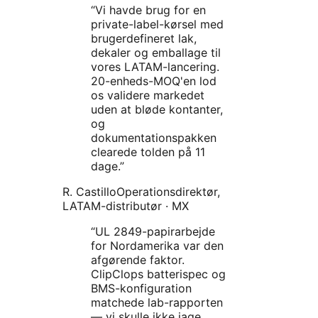
“
Vi havde brug for en
private-label-kørsel med
brugerdefineret lak,
dekaler og emballage til
vores LATAM-lancering.
20-enheds-MOQ'en lod
os validere markedet
uden at bløde kontanter,
og
dokumentationspakken
clearede tolden på 11
dage.
”
R. Castillo
Operationsdirektør,
LATAM-distributør
·
MX
“
UL 2849-papirarbejde
for Nordamerika var den
afgørende faktor.
ClipClops batterispec og
BMS-konfiguration
matchede lab-rapporten
— vi skulle ikke jage