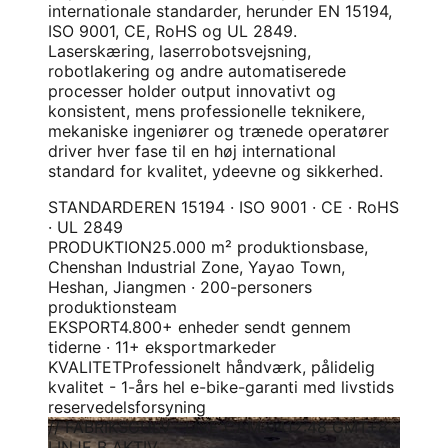
internationale standarder, herunder EN 15194,
ISO 9001, CE, RoHS og UL 2849.
Laserskæring, laserrobotsvejsning,
robotlakering og andre automatiserede
processer holder output innovativt og
konsistent, mens professionelle teknikere,
mekaniske ingeniører og trænede operatører
driver hver fase til en høj international
standard for kvalitet, ydeevne og sikkerhed.
STANDARDER
EN 15194 · ISO 9001 · CE · RoHS
· UL 2849
PRODUKTION
25.000 m² produktionsbase,
Chenshan Industrial Zone, Yayao Town,
Heshan, Jiangmen · 200-personers
produktionsteam
EKSPORT
4.800+ enheder sendt gennem
tiderne · 11+ eksportmarkeder
KVALITET
Professionelt håndværk, pålidelig
kvalitet - 1-års hel e-bike-garanti med livstids
reservedelsforsyning
// FABRIKSGULV · LIVE CAM 04
12:48 GMT+8 ·
LINJE B AKTIV