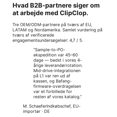
Hvad B2B-partnere siger om
at arbejde med ClipClop.
Tre OEM/ODM-partnere på tværs af EU,
LATAM og Nordamerika. Samlet vurdering på
tværs af verificerede
engagementsundersøgelser: 4,7 / 5.
“
Sample-to-PO-
ekspedition var 45–60
dage — bedst i vores 4-
årige leverandørrotation.
Mid-drive-integrationen
på L1 var ren ud af
kassen, og Bafang-
firmware-overdragelsen
var et forbillede for
resten af vores katalog.
”
M. Schaefer
Indkøbschef, EU-
importør
·
DE