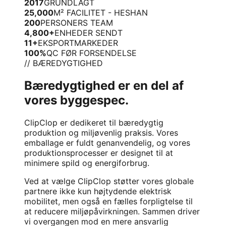
2017
GRUNDLAGT
25,000
M² FACILITET - HESHAN
200
PERSONERS TEAM
4,800+
ENHEDER SENDT
11+
EKSPORTMARKEDER
100%
QC FØR FORSENDELSE
// BÆREDYGTIGHED
Bæredygtighed er en del af
vores byggespec.
ClipClop er dedikeret til bæredygtig
produktion og miljøvenlig praksis. Vores
emballage er fuldt genanvendelig, og vores
produktionsprocesser er designet til at
minimere spild og energiforbrug.
Ved at vælge ClipClop støtter vores globale
partnere ikke kun højtydende elektrisk
mobilitet, men også en fælles forpligtelse til
at reducere miljøpåvirkningen. Sammen driver
vi overgangen mod en mere ansvarlig