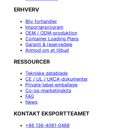
ERHVERV
Bliv forhandler
Importørprogram
OEM / ODM-produktion
Container Loading Plans
Garanti & reservedele
Anmod om et tilbud
RESSOURCER
Tekniske datablade
CE / UL / UKCA-dokumenter
Private-label-emballage
Co-op-marketingkits
FAQ
News
KONTAKT EKSPORTTEAMET
+86 136-4081-0488