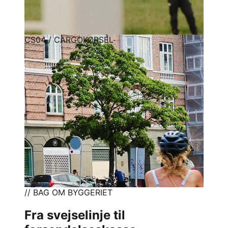
CS04 / CARGOKØRSEL
// BAG OM BYGGERIET
Fra svejselinje til