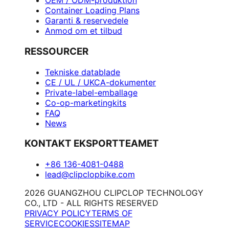
OEM / ODM-produktion
Container Loading Plans
Garanti & reservedele
Anmod om et tilbud
RESSOURCER
Tekniske datablade
CE / UL / UKCA-dokumenter
Private-label-emballage
Co-op-marketingkits
FAQ
News
KONTAKT EKSPORTTEAMET
+86 136-4081-0488
lead@clipclopbike.com
2026 GUANGZHOU CLIPCLOP TECHNOLOGY
CO., LTD - ALL RIGHTS RESERVED
PRIVACY POLICY
TERMS OF
SERVICE
COOKIES
SITEMAP