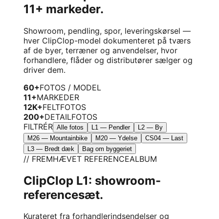
11+ markeder.
Showroom, pendling, spor, leveringskørsel —
hver ClipClop-model dokumenteret på tværs
af de byer, terræner og anvendelser, hvor
forhandlere, flåder og distributører sælger og
driver dem.
60+
FOTOS / MODEL
11+
MARKEDER
12K+
FELTFOTOS
200+
DETAILFOTOS
FILTRÉR
Alle fotos
L1 — Pendler
L2 — By
M26 — Mountainbike
M20 — Ydelse
CS04 — Last
L3 — Bredt dæk
Bag om byggeriet
// FREMHÆVET REFERENCEALBUM
ClipClop L1: showroom-
referencesæt.
Kurateret fra forhandlerindsendelser og