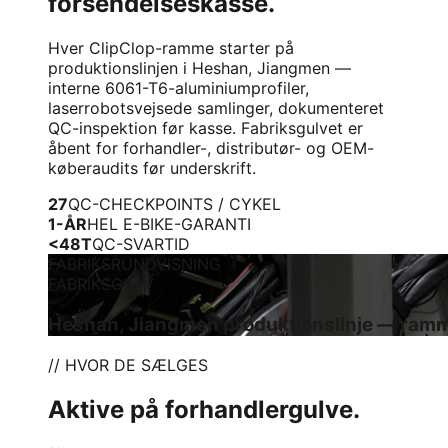
forsendelseskasse.
Hver ClipClop-ramme starter på
produktionslinjen i Heshan, Jiangmen —
interne 6061-T6-aluminiumprofiler,
laserrobotsvejsede samlinger, dokumenteret
QC-inspektion før kasse. Fabriksgulvet er
åbent for forhandler-, distributør- og OEM-
køberaudits før underskrift.
27
QC-CHECKPOINTS / CYKEL
1-ÅR
HEL E-BIKE-GARANTI
<48T
QC-SVARTID
FABRIKSRUNDVISNING
FABRIKSGULV
Heshan, Jiangmen produktionslinje — ramm
// HVOR DE SÆLGES
Aktive på forhandlergulve.