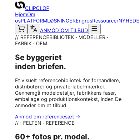
CLIPCLOP
Hjem
Om
os
PLATFORM
LØSNINGER
Engros
Ressourcer
NYHEDE
ANMOD OM TILBUD
// REFERENCEBIBLIOTEK · MODELLER ·
FABRIK · OEM
Se byggeriet
inden briefen.
Et visuelt referencebibliotek for forhandlere,
distributører og private-label-mærker.
Gennemgå modeldetaljer, fabrikkens faser,
emballage og produktionskontekst, inden De
anmoder om et tilbud.
Anmod om referencesæt →
// I FELTEN · REFERENCE
60+ fotos pr. model.