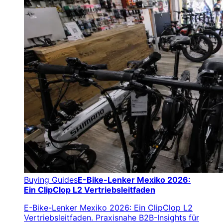
Buying Guides
E-Bike-Lenker Mexiko 2026:
Ein ClipClop L2 Vertriebsleitfaden
E-Bike-Lenker Mexiko 2026: Ein ClipClop L2
Vertriebsleitfaden. Praxisnahe B2B-Insights für