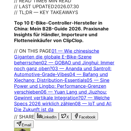
// READ TIME
6 MIN READ
// LAST UPDATED
2026.07.30
// TL;DR — KEY TAKEAWAYS
Top 10 E-Bike-Controller-Hersteller in
China: Mein B2B-Guide 2026. Praxisnahe
Insights für Händler, Importeure und
Flotteneinkäufer von ClipClop.
// ON THIS PAGE
01
—
Wie chinesische
Giganten die globale E-Bike-Szene
beherrschen
02
—
GOBAO und Jinghui: Immer
noch ganz oben?
03
—
Ananda und Santroll:
Automotive-Grade-Vibes
04
—
Bafang und
Xiechang: Distribution-Essentials
05
—
Sine
Power und Lingbo: Performance-Grenzen
verschieben
06
—
Yuan Lang und Jiuzhou:
Gewinnt vertikale Integration?
07
—
Welche
Specs 2026 wirklich zählen
08
—
IoT und AI:
Die Zukunft ist da
// SHARE
LinkedIn
X
Facebook
Email