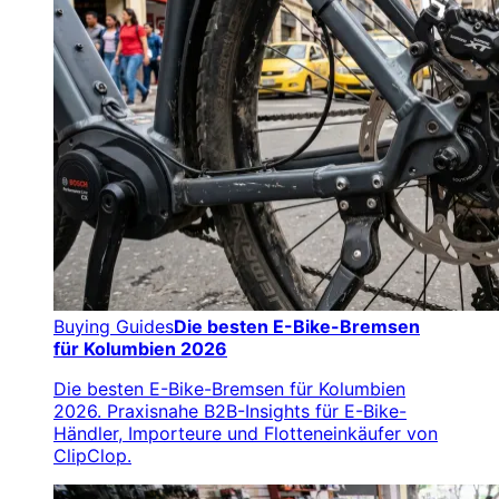
Buying Guides
Die besten E-Bike-Bremsen
für Kolumbien 2026
Die besten E-Bike-Bremsen für Kolumbien
2026. Praxisnahe B2B-Insights für E-Bike-
Händler, Importeure und Flotteneinkäufer von
ClipClop.