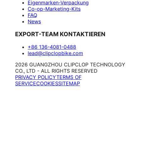
Eigenmarken-Verpackung
Co-op-Marketing-Kits
FAQ
News
EXPORT-TEAM KONTAKTIEREN
+86 136-4081-0488
lead@clipclopbike.com
2026 GUANGZHOU CLIPCLOP TECHNOLOGY
CO., LTD - ALL RIGHTS RESERVED
PRIVACY POLICY
TERMS OF
SERVICE
COOKIES
SITEMAP