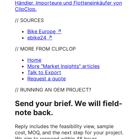
Händler, Importeure und Flotteneinkäufer von
ClipClop.
// SOURCES
Bike Europe
↗
ebike24
↗
// MORE FROM CLIPCLOP
Home
More "Market Insights" articles
Talk to Export
Request a quote
// RUNNING AN OEM PROJECT?
Send your brief. We will field-
note back.
Reply includes the feasibility view, sample
cost, MOQ, and the next step for your project.
We aim to respond within 48 hours.