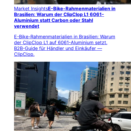
Market Insights
E-Bike-Rahmenmaterialien in
Brasilien: Warum der ClipClop L1 6061-
Aluminium statt Carbon oder Stahl
verwendet
E-Bike-Rahmenmaterialien in Brasilien: Warum
der ClipClop L1 auf 6061-Aluminium setzt.
B2B-Guide für Händler und Einkäufer —
ClipClop.