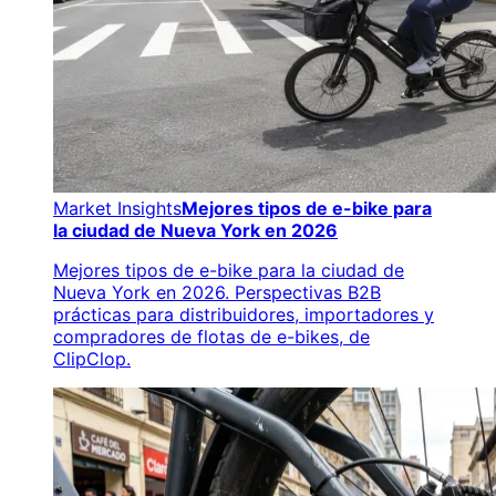
Market Insights
Mejores tipos de e-bike para
la ciudad de Nueva York en 2026
Mejores tipos de e-bike para la ciudad de
Nueva York en 2026. Perspectivas B2B
prácticas para distribuidores, importadores y
compradores de flotas de e-bikes, de
ClipClop.