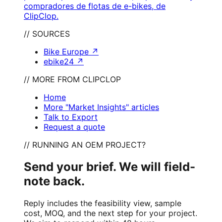
compradores de flotas de e-bikes, de
ClipClop.
// SOURCES
Bike Europe
↗
ebike24
↗
// MORE FROM CLIPCLOP
Home
More "Market Insights" articles
Talk to Export
Request a quote
// RUNNING AN OEM PROJECT?
Send your brief. We will field-
note back.
Reply includes the feasibility view, sample
cost, MOQ, and the next step for your project.