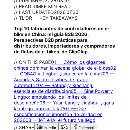
// PUBLISHED
2026.03.19
// READ TIME
9 MIN READ
// LAST UPDATED
2026.07.30
// TL;DR — KEY TAKEAWAYS
Top 10 fabricantes de controladores de e-
bike en China: mi guía B2B 2026.
Perspectivas B2B prácticas para
distribuidores, importadores y compradores
de flotas de e-bikes, de ClipClop.
// ON THIS PAGE
01
—
Cómo los gigantes
chinos dominan la escena global de e-bikes
02
—
GOBAO y Jinghui: ¿siguen en la cima?
03
—
Ananda y Santroll: vibes de grado
automotriz
04
—
Bafang y Xiechang:
esenciales de distribución
05
—
Sine Power y
Lingbo: empujando los límites del
desempeño
06
—
Yuan Lang y Jiuzhou: ¿gana
la integración vertical?
07
—
Qué
especificaciones importan de verdad en
2026
08
—
IoT e IA: el futuro ya llegó
// SHARE
LinkedIn
X
Facebook