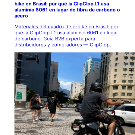
bike en Brasil: por qué la ClipClop L1 usa
aluminio 6061 en lugar de fibra de carbono o
acero
Materiales del cuadro de e-bike en Brasil: por
qué la ClipClop L1 usa aluminio 6061 en lugar
de carbono. Guía B2B experta para
distribuidores y compradores — ClipClop.