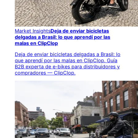
Market Insights
Deja de enviar bicicletas
delgadas a Brasil: lo que aprendí por las
malas en ClipClop
Deja de enviar bicicletas delgadas a Brasil: lo
que aprendí por las malas en ClipClop. Guía
B2B experta de e-bikes para distribuidores y
compradores — ClipClop.