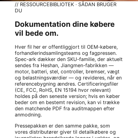
// RESSOURCEBIBLIOTEK · SÅDAN BRUGER
DU
Dokumentation dine købere
vil bede om.
Hver fil her er offentliggjort til OEM-købere,
forhandlerindsamlingsteams og fagpressen.
Spec-ark dækker den SKU-familie, der aktuelt
sendes fra Heshan, Jiangmen-fabrikken —
motor, batteri, stel, controller, bremser, vægt
og belastningsværdier — og revideres, når en
referencebygning ændres. Certificeringsfiler
(CE, FCC, RoHS, EN 15194 hvor relevant)
holdes på den seneste version; hvis en køber
beder om en bestemt revision, kan vi trække
den matchende PDF fra auditmappen efter
anmodning.
Pressepakken er den samme pakke, som
vores distributører giver til detailkøbere og
journalister: brandsikrede logoer i vektor- og