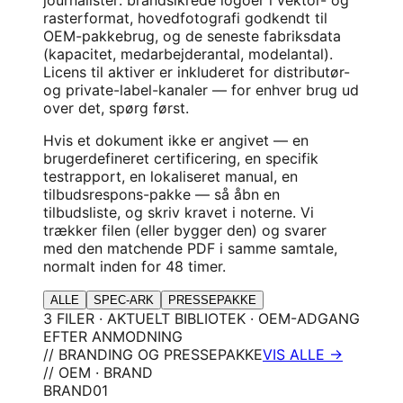
rasterformat, hovedfotografi godkendt til
OEM-pakkebrug, og de seneste fabriksdata
(kapacitet, medarbejderantal, modelantal).
Licens til aktiver er inkluderet for distributør-
og private-label-kanaler — for enhver brug ud
over det, spørg først.
Hvis et dokument ikke er angivet — en
brugerdefineret certificering, en specifik
testrapport, en lokaliseret manual, en
tilbudsrespons-pakke — så åbn en
tilbudsliste, og skriv kravet i noterne. Vi
trækker filen (eller bygger den) og svarer
med den matchende PDF i samme samtale,
normalt inden for 48 timer.
ALLE
SPEC-ARK
PRESSEPAKKE
3 FILER · AKTUELT BIBLIOTEK · OEM-ADGANG
EFTER ANMODNING
// BRANDING OG PRESSEPAKKE
VIS ALLE →
// OEM · BRAND
BRAND
01