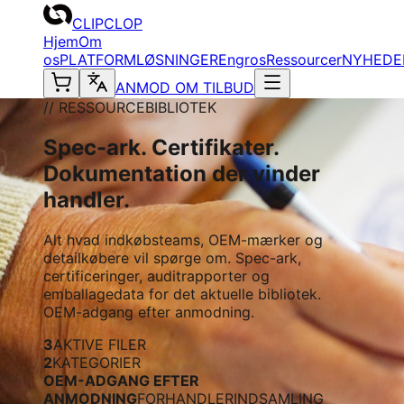
CLIPCLOP
Hjem
Om
os
PLATFORM
LØSNINGER
Engros
Ressourcer
NYHEDE
ANMOD OM TILBUD
// RESSOURCEBIBLIOTEK
Spec-ark. Certifikater.
Dokumentation der vinder
handler.
Alt hvad indkøbsteams, OEM-mærker og
detailkøbere vil spørge om. Spec-ark,
certificeringer, auditrapporter og
emballagedata for det aktuelle bibliotek.
OEM-adgang efter anmodning.
3
AKTIVE FILER
2
KATEGORIER
OEM-ADGANG EFTER
ANMODNING
FORHANDLERINDSAMLING