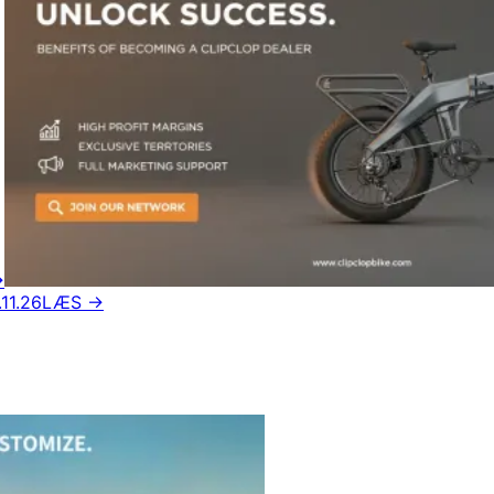
→
11.26
LÆS →