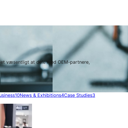
oget væsentligt at dele med OEM-partnere,
usiness
10
News & Exhibitions
4
Case Studies
3