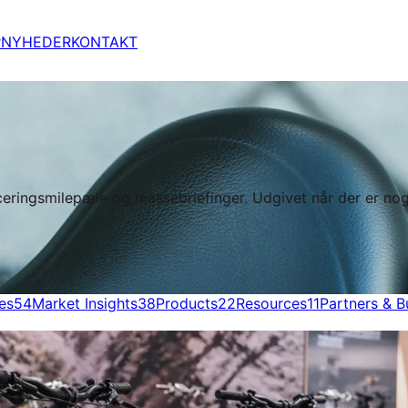
r
NYHEDER
KONTAKT
iceringsmilepæle og messebriefinger. Udgivet når der er n
es
54
Market Insights
38
Products
22
Resources
11
Partners & B