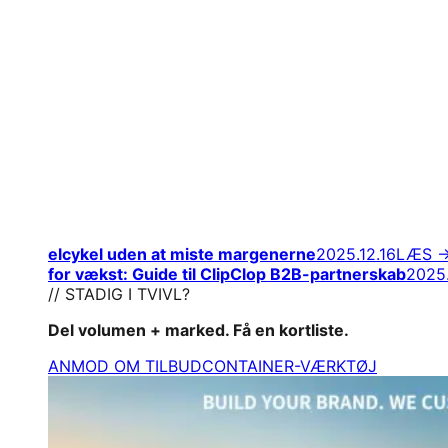
elcykel uden at miste margenerne
2025.12.16
LÆS 
for vækst: Guide til ClipClop B2B-partnerskab
2025.
// STADIG I TVIVL?
Del volumen + marked. Få en kortliste.
ANMOD OM TILBUD
CONTAINER-VÆRKTØJ