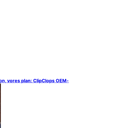
ion, vores plan: ClipClops OEM-