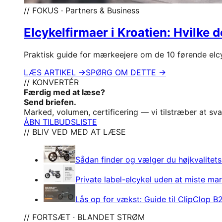
// FOKUS · Partners & Business
Elcykelfirmaer i Kroatien: Hvilke 
Praktisk guide for mærkeejere om de 10 førende elcy
LÆS ARTIKEL →
SPØRG OM DETTE →
// KONVERTÉR
Færdig med at læse?
Send briefen.
Marked, volumen, certificering — vi tilstræber at sv
ÅBN TILBUDSLISTE
// BLIV VED MED AT LÆSE
Sådan finder og vælger du højkvalitets
Private label-elcykel uden at miste ma
Lås op for vækst: Guide til ClipClop 
// FORTSÆT · BLANDET STRØM