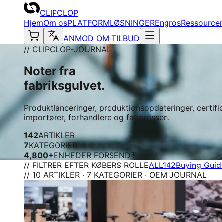
CLIPCLOP
Hjem
Om os
PLATFORM
LØSNINGER
Engros
Ressource
ANMOD OM TILBUD
// CLIPCLOP-JOURNAL
Noter fra
fabriksgulvet.
Produktlanceringer, produktionsopdateringer, certif
importører, forhandlere og fagpressen.
142
ARTIKLER
7
KATEGORIER
4,800+
ENHEDER FORSENDT
// FILTRER EFTER KØBERS ROLLE
ALL
142
Buying Guid
// 10 ARTIKLER · 7 KATEGORIER · OEM JOURNAL