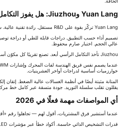
الحافة.
Yuan Lang وJiuzhou: هل يفوز التكامل الرأسي؟
Yuan Lang تركّز بقوة على R&D مستقل. رائدة تقنية عالية. سلسلتا King Kong وSmall Steel Gun أسطوريتان محليًا. تملك ملكيتها الفكرية — حاسم لتجنب مشاكل براءات الاختراع دوليًا.
عالي الحجم. اختبار صارم محفوظ.
Jiuzhou تأخذ التكامل الرأسي أبعد. تصنع تقريبًا كل مكوّن أساسي داخليًا. قدرة «محطة واحدة» لشركاء OEM/ODM. مجموعات محرك ووحدة تحكم متطابقة تمامًا.
خوارزميات أساسية لدراجات أواخر العشرينيات.
المتانة مثبتة أيضًا في أنظمة الغسالات عالية الضغط. إتقان إلك
يقللون تقلب سلسلة التوريد. جودة متسقة عبر كامل خط مركب
أي المواصفات مهمة فعلًا في 2026
عندما أستشير فرق المشتريات، أقول لهم — تجاهلوا رقم «أقصى أمبير». انظروا إلى جودة المكثفات. عل
قدرات التشخيص الذاتي حاسمة. أكواد خطأ عبر مؤشرات LED أو الشاشات. تجعل استكشاف الأعطال أسهل بكثير للفنيين.