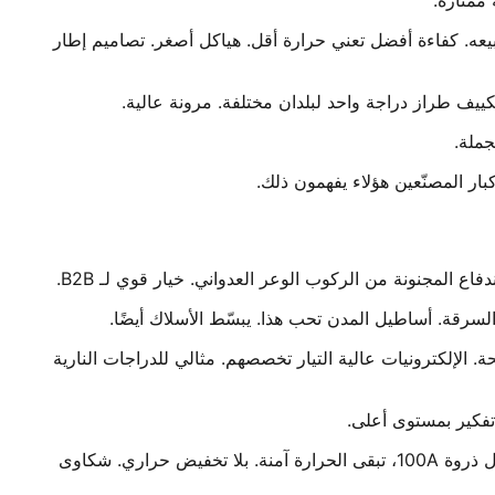
على المدى — شيء يحتاج كل تاجر لبيعه. كفاءة أفضل تعني حرارة أقل. هياكل أصغر. تصاميم إطار
 واضحة. الإلكترونيات عالية التيار تخصصهم. مثالي للدراجات النارية
الشركتان تبرعان في الإدارة الحرارية. سيليكا حرارية عالية التوصيل. تصاميم زعانف محسّنة. هياكل مُشَغَّلة بـ CNC. حتى عند أحمال ذروة 100A، تبقى الحرارة آمنة. بلا تخفيض حراري. شكاوى