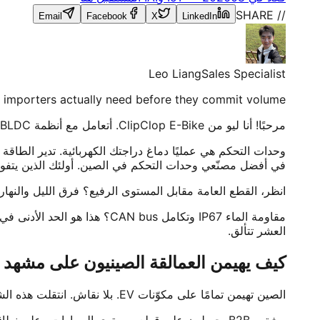
// SHARE
Email
Facebook
X
LinkedIn
Leo Liang
Sales Specialist
importers actually need before they commit volume.
مرحبًا! أنا ليو من ClipClop E-Bike. أتعامل مع أنظمة BLDC منذ سنوات. بصراحة، اختيار وحدة التحكم الصحيحة؟ أمر هائل. هائل فعلًا لعملك.
وحدات التحكم هي عمليًا دماغ دراجتك الكهربائية. تدير الطاقة
في أفضل مصنّعي وحدات التحكم في الصين. أولئك الذين يتفوقون بتقنية 
انظر، القطع العامة مقابل المستوى الرفيع؟ فرق الليل والنهار. نرى أنظمة 72V في كل مكان الآن. إدارة الحرارة مهمة. جودة Mosfet مهمة. مقاومة الاهت
العشر تتألق.
كيف يهيمن العمالقة الصينيون على مشهد ال
الصين تهيمن تمامًا على مكوّنات EV. بلا نقاش. انتقلت هذه الشركات من الإنتاج الضخم الرخيص إلى هندسة جادة. كلها تركّز الآن على التحكم الشعاعي بالموجة الجيبية. ركوب ناعم كالحرير.
مشترو B2B يحصلون على قطع بمستوى السيارات وعلى نطاق واسع. الإمداد يبقى مستقرًا حتى عندما يرتفع الطلب العالمي. صفقة ممتازة.