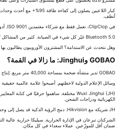
أنظف.
في ClipClop، نعمل فقط مع شركاء معتمدين ISO 9001. أدوات ضبط البرمجيات شرط أساسي. حدود التيار القابلة للبرمجة تتيح تكييف طراز دراجة واحد لبلدان مختلفة. مرونة عالية.
Bluetooth 5.0 غيّر كل شيء في الصيانة. كثير من المشاكل تُحل عبر التطبيقات الآن. بلا شحن قطع ذهابًا وإيابًا. يوفّر مبالغ هائلة للجملة.
وهل نتحدث عن الاستدامة؟ المشترون الأوروبيون يطالبون بها الآن. المعادن الخالية
GOBAO وJinghui: ما زالا في القمة؟
GOBAO تدير منشأة ضخمة بمساحة 40,000 متر مربع. إنتاج lean. مخرجات عالية. سلسلة Black Diamond تتعامل مع تيارات الاندفاع المجنونة من الركوب الوعر العدواني. خيار قوي لـ B2B.
وسائل الإعلام الدولية لاحظتهم. أصبحوا علامة عالمية حقيقية الآن. ليس مجرد عمل OEM. وحدات تحكمهم غالبًا تتضمن أنظمة ضد السرقة
Wuxi Jinghui (JH) مختلفة. ساهموا حرفيًا في ك
الكهربائية ودراجات الشحن.
JH شريكة مع Hikvision. دمج الرؤية الذكية قد يصل إلى وحدات التحكم قريبًا. شبكات CAN تعالج بيانات مستشعرات الاصطدام؟ تفكير بمستوى أعلى.
ضمان أقل للموزّعين. عملاء سعداء في كل مكان.