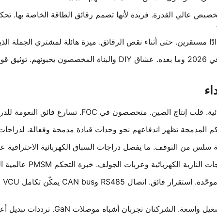
 (علامة Yuyang King) تهيمن على التخصيص عالي القدرة. فريدة لأنها تصمم رقائق الطاق
دًا مستقرين. حتى أثناء نقص الرقائق. ميزة هائلة لمشتري الجملة الذي
 تظهر اندفاعهم نحو وحدات قيادة مدمجة وفعالة. لدراجات التراب الكهربائية، 
وحد
مصممة لبيئات قاسية. مقاومة اهتزاز عالي