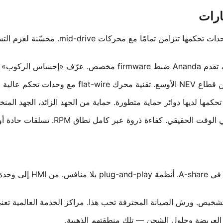
Ananda لا تبيع وحدات تحكم فقط. تبيع أنظمة 
Bafang هو الاسم الذي يعر
العريضة وحلول الشحن — تلك منطقتهم الذهبية.