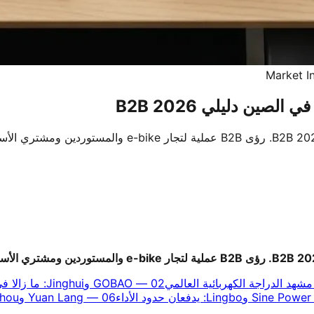
Market I
شهد الدراجة الكهربائية العالمي
02
—
GOBAO وJinghui: ما زالا في القمة؟
Sine Power وLingbo: يدفعان حدود الأداء
06
—
Yuan Lang وJiuzhou: هل يفوز التكامل الرأسي؟