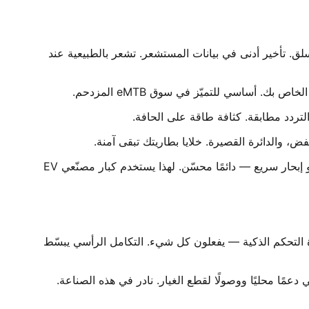
قيادة كاملة. وحدات تحكمها تتزامن تمامًا مع محركات mid-drive. محسّنة لعزم التسلق. تأخير أدنى في بيانات المستشعر. تشعر بالطبيعية عند
معالجات ARM عالية السرعة تمكّن حسابات تدفق المحرك في الوقت الحقيقي. كفاءة ذروة عبر كامل نطاق RPM. تسلقات حادة أو إبحار سريع — دائمًا محسّن. لهذا يستخدم كبار مصنّعي EV
فه التجار العالميون. شركة مدرجة في A-share. أنظمة plug-and-play بلا منافس. من HMI إلى وحدة التحكم الذكية — يفعلون كل شيء. التكامل الرأسي يبسّط