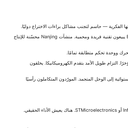
تصميم أداء حسب التطبيق. دراجات قابلة للطي أو دراجة توصيل ثلاثية — لديهم خيارات. 46 براءة نشطة تبعد المقلّدين. شركاء B2B يبيعون تقنية فريدة ومحمية. منشآت Nanjing محسّنة للإنتاج
 الدكتوراه افتتحت مؤخرًا. التزام طويل الأمد بتقدم الكهروميكانيكا. يخلقون
وائية إلى الوحل المتجمد. المورّدون المتكاملون رأسيًا