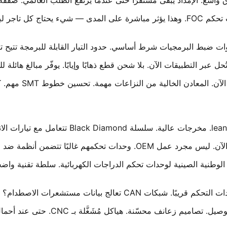
كبار اللاعبين يصلون إلى كفاءة طاقة 95%+ مع أحدث وحدات تحكم FOC. وهذا يؤثر مباشرة 
 من النزاعات مهمة. تحسين خطوط SMT مهم. كبار المصنّعين هؤلاء يفهمون ذلك.
. أساطيل المدن تحب هذا. يبسّط الأسلاك أيضًا.
تابة المعايير الوطنية الصينية لوحدات تحكم الدراجات الكهربائية. سلطة تقنية