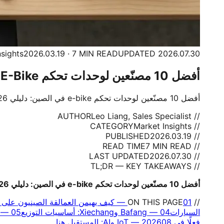
nsights
2026.03.19 · 7 MIN READ
UPDATED 2026.07.30
أفضل 10 مصنّعين لوحدات تحكم E-Bike في الصين دليلي B2B 2026
أفضل 10 مصنّعين لوحدات تحكم e-bike في الصين: دليلي B2B 2026. رؤى B2B عملية لتجار e-bike والمستوردين ومشتري الأساطيل من ClipClop.
Leo Liang, Sales Specialist
// AUTHOR
Market Insights
// CATEGORY
2026.03.19
// PUBLISHED
7 MIN READ
// READ TIME
2026.07.30
// LAST UPDATED
// TL;DR — KEY TAKEAWAYS
أفضل 10 مصنّعين لوحدات تحكم e-bike في الصين: دليلي B2B 2026. رؤى B2B عملية لتجار e-bike والمستوردين ومشتري الأساطيل من ClipClop.
// ON THIS PAGE
01
—
كيف يهيمن العمالقة الصينيون على م
السيارات
04
—
Bafang وXiechang: أساسيات التوزيع
05
—
فعلًا في 2026
08
—
IoT وAI: المستقبل هنا