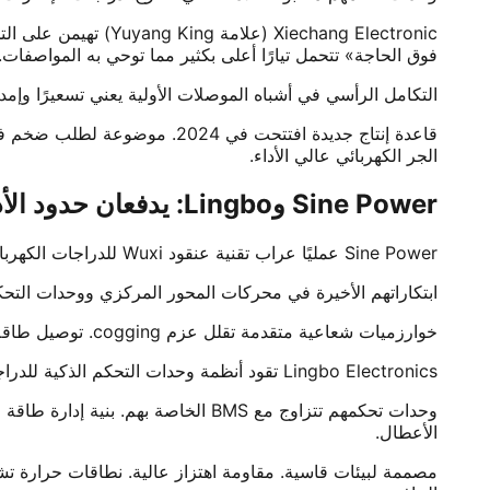
Xiechang Electronic
فوق الحاجة» تتحمل تيارًا أعلى بكثير مما توحي به المواصفات.
التكامل الرأسي في أشباه الموصلات الأولية يعني تسعيرًا وإمدا
الجر الكهربائي عالي الأداء.
Sine Power وLingbo: يدفعان حدود الأداء
Sine Power عمليًا عراب تقنية عنقود Wuxi للدراجات الكهربائية. قلب إنتاج الصين. متخصصون في FOC. تسارع فائق النعومة للدراجات النارية الكهربائية الراقية.
ابتكاراتهم الأخيرة في محركات المحور المركزي ووحدات التحكم المدمجة
خوارزميات شعاعية متقدمة تقلل عزم cogging. توصيل طاقة سلس من التوقف. ما يفصل دراجات السباق الكهربائية الاحترافية عن ألعاب المستهلك. يبرر أسعارًا أعلى.
Lingbo Electronics تقود أنظمة وحدات التحكم الذكية للدراجات النارية الكهربائية وعربات الجولف. خبرة التحكم PMSM عالمية المستوى. الكفاءة تعظّم عمر البطارية.
الأعطال.