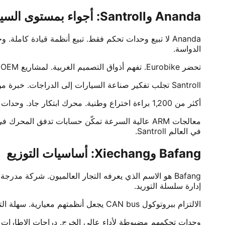
Ananda وSantroll: أجواء بمستوى السيارات
الدواسة.
تحضر Eurobike. تفهم أذواق التصميم الغربية. لمشاريع OEM، تقدم Ananda ضبط firmware مخصص. عرّف «إحساس الركوب» الخاص بك. أساسي للتميّز في سوق eMTB المزدحم.
Santroll تجلب تفكير صناعة السيارات إلى الدراجات. خبرة من قطاع NEV الأوسع. تقنية محرك flat-wire مع وحدات تحكم عالية التردد مطابقة. كثافة طاقة على الحافة.
أكثر من 1,200 براءة اختراع وطنية. محرك ابتكار جاد. وحدات تحكمها لديها دوائر حماية متطورة. حماية من الجهد الزائد، الجهد المنخفض، والدائرة القصيرة. خلايا بطاريتك تبقى آمنة.
في العالم Santroll.
Bafang وXiechang: أساسيات التوزيع
إدارة سلسلة التوريد.
الالتزام ببروتوكول CAN bus يجعل أنظمتهم معيارية. سهلة التشخيص. ورش الصيانة المحترفة تحب هذا. مراكز الخدمة العالمية تعني دعمًا محليًا ووصولًا لقطع الغيار. نادر في هذه الصناعة.
وحدات تحكمهم مضبوطة لأداء عالي الخرج. دراجات الإطارات 