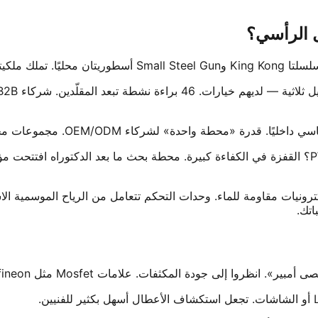
عندما يصمم نفس فريق الهندسة لفات المحرك وإشارات PWM؟ القفزة في الكفاءة كبيرة. محطة بحث ما بعد
ترونيات مقاومة للماء. وحدات التحكم تتعامل من الرياح الموسمية الاست
اتك.
امات Mosfet مثل Infineon أو STMicroelectronics. هناك يعيش الأداء الحقيقي.