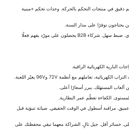
ة الخاصة بها. تحكم دقيق في منتجات التحكم بالحركة. وحدات تحكم «مبنية
ن يحتاجون توفرًا على مدار السنة.
قاعدة إنتاج جديدة افتتحت في 2024. موضوعة لطلب ضخم في 2026 وما بعده. عشاق DIY والبناة المخصصون يحبونهم. توثيق قوي. ضبط سهل. شركاء B2B يحصلون على مورّد يفهم فعلًا
تعاملهم مع أنظمة 72V و96V يغيّر اللعبة.
ات تحكمهم تتزاوج مع BMS الخاصة بهم. بنية إدارة طاقة موحّدة. استقرار فائق. اتصال RS485 وCAN bus يمكّن تكامل VCU عميق. مراقبة أسطول في الوقت الحقيقي. صيانة تنبؤية قبل
ة. نطاقات حرارة تشغيل واسعة. الشركتان تجربان أشباه موصلات GaN. ترددات تبديل أعلى. خسائر أقل. جيل تالٍ. الشراكة معهما تبقي محفظتك على