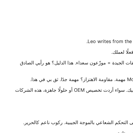
Leo writes from the
صفات الجيدة = موزّعون سعداء. هذا الدليل؟ هو رأيي الصادق
مقاومة الماء IP67 وتكامل CAN bus؟ هذا هو الحد الأدنى في 2026. هدفي هنا بسيط — أعطيك بيانات حقيقية لتتفوق على منافسيك. سواء أردت تخصيص OEM أو حلولًا جاهزة، هذه الشركات