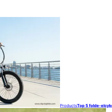
Products
Top 5 folde-elcyk