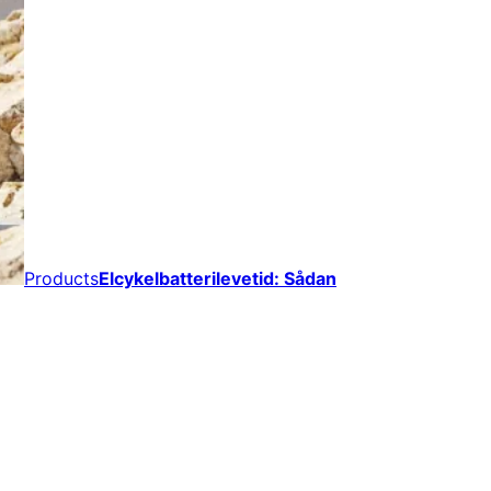
Products
Elcykelbatterilevetid: Sådan