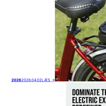
2026
2026.04.02
LÆS →