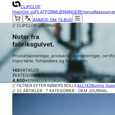
CLIPCLOP
Hjem
Om os
PLATFORM
LØSNINGER
Engros
Ressource
ANMOD OM TILBUD
// CLIPCLOP-JOURNAL
Noter fra
fabriksgulvet.
Produktlanceringer, produktionsopdateringer, certif
importører, forhandlere og fagpressen.
142
ARTIKLER
7
KATEGORIER
4,800+
ENHEDER FORSENDT
// FILTRER EFTER KØBERS ROLLE
ALL
142
Buying Guid
// 22 ARTIKLER · 7 KATEGORIER · OEM JOURNAL