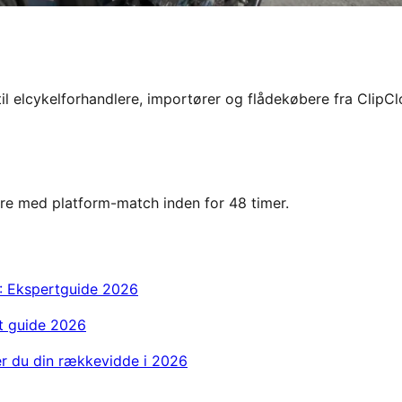
 til elcykelforhandlere, importører og flådekøbere fra ClipCl
are med platform-match inden for 48 timer.
A: Ekspertguide 2026
et guide 2026
er du din rækkevidde i 2026