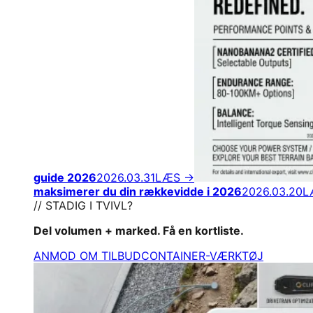
guide 2026
2026.03.31
LÆS →
maksimerer du din rækkevidde i 2026
2026.03.20
L
// STADIG I TVIVL?
Del volumen + marked. Få en kortliste.
ANMOD OM TILBUD
CONTAINER-VÆRKTØJ