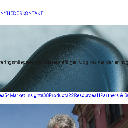
r
NYHEDER
KONTAKT
iceringsmilepæle og messebriefinger. Udgivet når der er n
es
54
Market Insights
38
Products
22
Resources
11
Partners & B