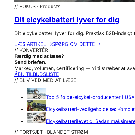
// FOKUS · Products
Dit elcykelbatteri lyver for dig
Dit elcykelbatteri lyver for dig. Praktisk B2B-indsigt
LÆS ARTIKEL →
SPØRG OM DETTE →
// KONVERTÉR
Færdig med at læse?
Send briefen.
Marked, volumen, certificering — vi tilstræber at sv
ÅBN TILBUDSLISTE
// BLIV VED MED AT LÆSE
Top 5 folde-elcykel-producenter i US
Elcykelbatteri-vedligeholdelse: Kompl
Elcykelbatterilevetid: Sådan maksimer
// FORTSÆT · BLANDET STRØM