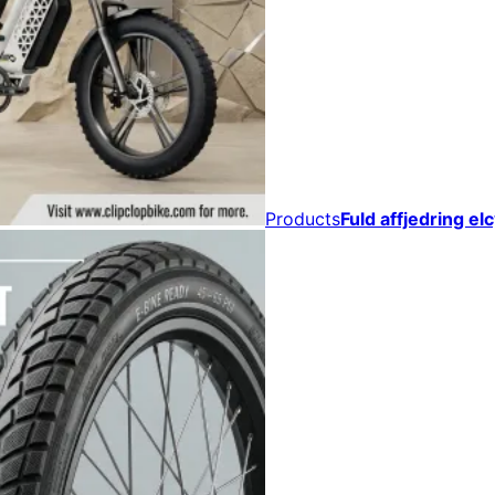
Products
Fuld affjedring e