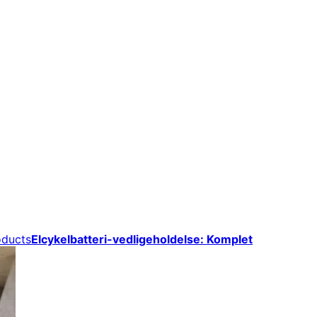
oducts
Elcykelbatteri-vedligeholdelse: Komplet