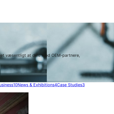
oget væsentligt at dele med OEM-partnere,
usiness
10
News & Exhibitions
4
Case Studies
3