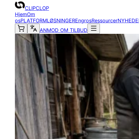
CLIPCLOP
Hjem
Om
os
PLATFORM
LØSNINGER
Engros
Ressourcer
NYHEDE
ANMOD OM TILBUD