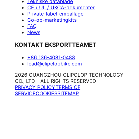
Tekniske datablade
CE / UL / UKCA-dokumenter
Private-label-emballage
Co-op-marketingkits
FAQ
News
KONTAKT EKSPORTTEAMET
+86 136-4081-0488
lead@clipclopbike.com
2026 GUANGZHOU CLIPCLOP TECHNOLOGY
CO., LTD - ALL RIGHTS RESERVED
PRIVACY POLICY
TERMS OF
SERVICE
COOKIES
SITEMAP