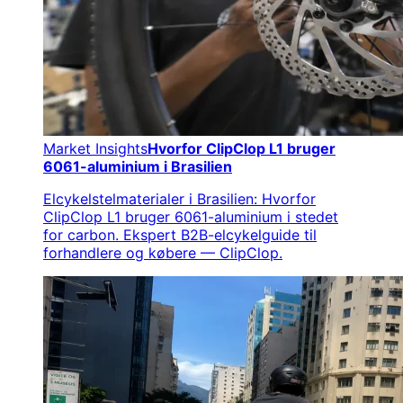
Market Insights
Hvorfor ClipClop L1 bruger
6061-aluminium i Brasilien
Elcykelstelmaterialer i Brasilien: Hvorfor
ClipClop L1 bruger 6061-aluminium i stedet
for carbon. Ekspert B2B-elcykelguide til
forhandlere og købere — ClipClop.