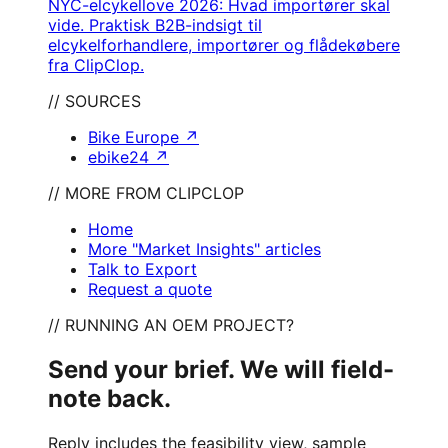
NYC-elcykellove 2026: Hvad importører skal
vide. Praktisk B2B-indsigt til
elcykelforhandlere, importører og flådekøbere
fra ClipClop.
// SOURCES
Bike Europe
↗
ebike24
↗
// MORE FROM CLIPCLOP
Home
More "Market Insights" articles
Talk to Export
Request a quote
// RUNNING AN OEM PROJECT?
Send your brief. We will field-
note back.
Reply includes the feasibility view, sample