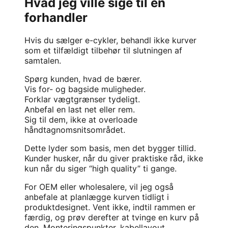
Hvad jeg ville sige til en
forhandler
Hvis du sælger e-cykler, behandl ikke kurver
som et tilfældigt tilbehør til slutningen af
samtalen.
Spørg kunden, hvad de bærer.
Vis for- og bagside muligheder.
Forklar vægtgrænser tydeligt.
Anbefal en last net eller rem.
Sig til dem, ikke at overloade
håndtagnomsnitsområdet.
Dette lyder som basis, men det bygger tillid.
Kunder husker, når du giver praktiske råd, ikke
kun når du siger “high quality” ti gange.
For
OEM
eller wholesalere, vil jeg også
anbefale at planlægge kurven tidligt i
produktdesignet. Vent ikke, indtil rammen er
færdig, og prøv derefter at tvinge en kurv på
den. Monteringspunkter, kabellayout,