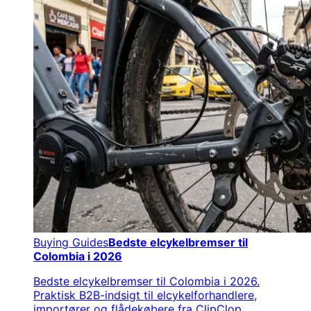
Buying Guides
Bedste elcykelbremser til
Colombia i 2026
Bedste elcykelbremser til Colombia i 2026.
Praktisk B2B-indsigt til elcykelforhandlere,
importører og flådekøbere fra ClipClop.