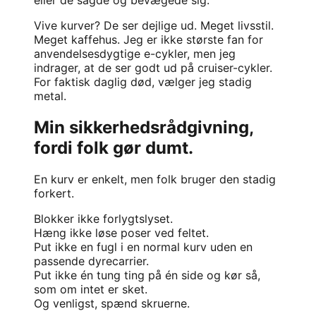
eller de sagde og bevægede sig.
Vive kurver? De ser dejlige ud. Meget livsstil.
Meget kaffehus. Jeg er ikke største fan for
anvendelsesdygtige e-cykler, men jeg
indrager, at de ser godt ud på cruiser-cykler.
For faktisk daglig død, vælger jeg stadig
metal.
Min sikkerhedsrådgivning,
fordi folk gør dumt.
En kurv er enkelt, men folk bruger den stadig
forkert.
Blokker ikke forlygtslyset.
Hæng ikke løse poser ved feltet.
Put ikke en fugl i en normal kurv uden en
passende dyrecarrier.
Put ikke én tung ting på én side og kør så,
som om intet er sket.
Og venligst, spænd skruerne.