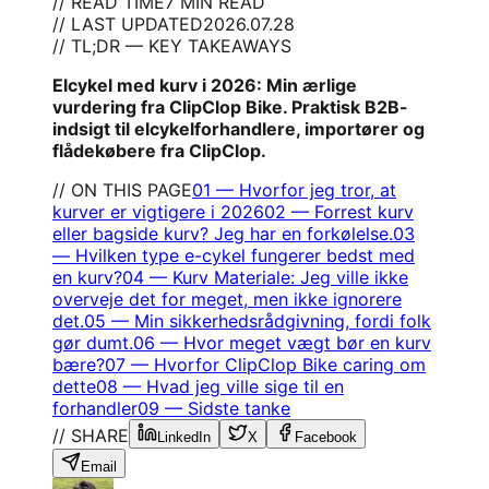
// READ TIME
7 MIN READ
// LAST UPDATED
2026.07.28
// TL;DR — KEY TAKEAWAYS
Elcykel med kurv i 2026: Min ærlige
vurdering fra ClipClop Bike. Praktisk B2B-
indsigt til elcykelforhandlere, importører og
flådekøbere fra ClipClop.
// ON THIS PAGE
01
—
Hvorfor jeg tror, at
kurver er vigtigere i 2026
02
—
Forrest kurv
eller bagside kurv? Jeg har en forkølelse.
03
—
Hvilken type e-cykel fungerer bedst med
en kurv?
04
—
Kurv Materiale: Jeg ville ikke
overveje det for meget, men ikke ignorere
det.
05
—
Min sikkerhedsrådgivning, fordi folk
gør dumt.
06
—
Hvor meget vægt bør en kurv
bære?
07
—
Hvorfor ClipClop Bike caring om
dette
08
—
Hvad jeg ville sige til en
forhandler
09
—
Sidste tanke
// SHARE
LinkedIn
X
Facebook
Email