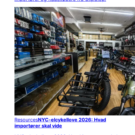
Resources
NYC-elcykellove 2026: Hvad
importører skal vide