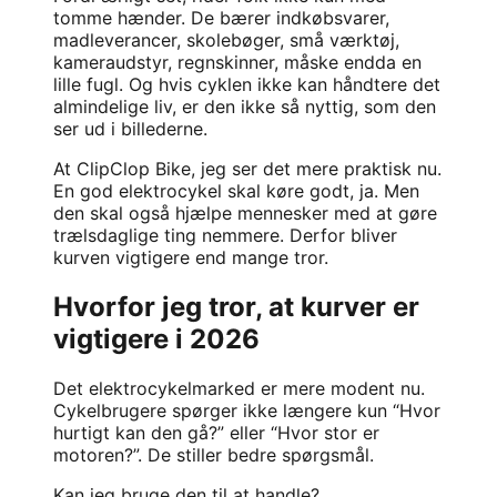
tomme hænder. De bærer indkøbsvarer,
madleverancer, skolebøger, små værktøj,
kameraudstyr, regnskinner, måske endda en
lille fugl. Og hvis cyklen ikke kan håndtere det
almindelige liv, er den ikke så nyttig, som den
ser ud i billederne.
At
ClipClop Bike
, jeg ser det mere praktisk nu.
En god elektrocykel skal køre godt, ja. Men
den skal også hjælpe mennesker med at gøre
trælsdaglige ting nemmere. Derfor bliver
kurven vigtigere end mange tror.
Hvorfor jeg tror, at kurver er
vigtigere i 2026
Det elektrocykelmarked er mere modent nu.
Cykelbrugere spørger ikke længere kun “Hvor
hurtigt kan den gå?” eller “Hvor stor er
motoren?”. De stiller bedre spørgsmål.
Kan jeg bruge den til at handle?