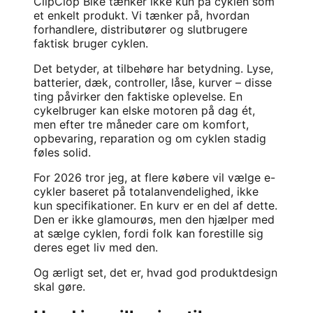
ClipClop Bike tænker ikke kun på cyklen som
et enkelt produkt. Vi tænker på, hvordan
forhandlere, distributører og slutbrugere
faktisk bruger cyklen.
Det betyder, at tilbehøre har betydning. Lyse,
batterier, dæk, controller, låse, kurver – disse
ting påvirker den faktiske oplevelse. En
cykelbruger kan elske motoren på dag ét,
men efter tre måneder care om komfort,
opbevaring, reparation og om cyklen stadig
føles solid.
For 2026 tror jeg, at flere købere vil vælge e-
cykler baseret på totalanvendelighed, ikke
kun specifikationer. En kurv er en del af dette.
Den er ikke glamourøs, men den hjælper med
at sælge cyklen, fordi folk kan forestille sig
deres eget liv med den.
Og ærligt set, det er, hvad god produktdesign
skal gøre.