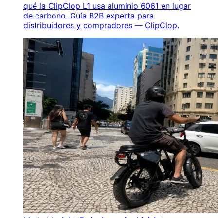
qué la ClipClop L1 usa aluminio 6061 en lugar
de carbono. Guía B2B experta para
distribuidores y compradores — ClipClop.