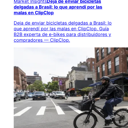
Market Insights
Deja de enviar bicicletas
delgadas a Brasil: lo que aprendí por las
malas en ClipClop
Deja de enviar bicicletas delgadas a Brasil: lo
que aprendí por las malas en ClipClop. Guía
B2B experta de e-bikes para distribuidores y
compradores — ClipClop.