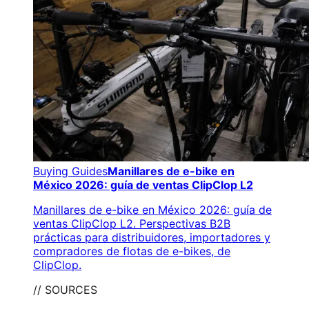
Buying Guides
Manillares de e-bike en
México 2026: guía de ventas ClipClop L2
Manillares de e-bike en México 2026: guía de
ventas ClipClop L2. Perspectivas B2B
prácticas para distribuidores, importadores y
compradores de flotas de e-bikes, de
ClipClop.
// SOURCES