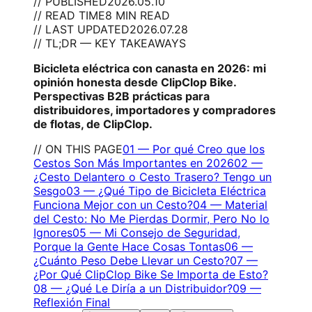
// PUBLISHED
2026.05.10
// READ TIME
8 MIN READ
// LAST UPDATED
2026.07.28
// TL;DR — KEY TAKEAWAYS
Bicicleta eléctrica con canasta en 2026: mi
opinión honesta desde ClipClop Bike.
Perspectivas B2B prácticas para
distribuidores, importadores y compradores
de flotas, de ClipClop.
// ON THIS PAGE
01
—
Por qué Creo que los
Cestos Son Más Importantes en 2026
02
—
¿Cesto Delantero o Cesto Trasero? Tengo un
Sesgo
03
—
¿Qué Tipo de Bicicleta Eléctrica
Funciona Mejor con un Cesto?
04
—
Material
del Cesto: No Me Pierdas Dormir, Pero No lo
Ignores
05
—
Mi Consejo de Seguridad,
Porque la Gente Hace Cosas Tontas
06
—
¿Cuánto Peso Debe Llevar un Cesto?
07
—
¿Por Qué ClipClop Bike Se Importa de Esto?
08
—
¿Qué Le Diría a un Distribuidor?
09
—
Reflexión Final