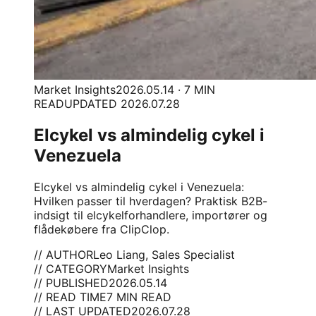
Market Insights
2026.05.14 · 7 MIN
READ
UPDATED 2026.07.28
Elcykel vs almindelig cykel i
Venezuela
Elcykel vs almindelig cykel i Venezuela:
Hvilken passer til hverdagen? Praktisk B2B-
indsigt til elcykelforhandlere, importører og
flådekøbere fra ClipClop.
// AUTHOR
Leo Liang, Sales Specialist
// CATEGORY
Market Insights
// PUBLISHED
2026.05.14
// READ TIME
7 MIN READ
// LAST UPDATED
2026.07.28