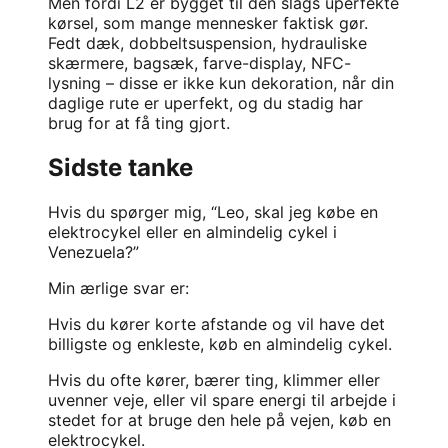
Men fordi L2 er bygget til den slags uperfekte
kørsel, som mange mennesker faktisk gør.
Fedt dæk, dobbeltsuspension, hydrauliske
skærmere, bagsæk, farve-display, NFC-
lysning – disse er ikke kun dekoration, når din
daglige rute er uperfekt, og du stadig har
brug for at få ting gjort.
Sidste tanke
Hvis du spørger mig, “Leo, skal jeg købe en
elektrocykel eller en almindelig cykel i
Venezuela?”
Min ærlige svar er:
Hvis du kører korte afstande og vil have det
billigste og enkleste, køb en almindelig cykel.
Hvis du ofte kører, bærer ting, klimmer eller
uvenner veje, eller vil spare energi til arbejde i
stedet for at bruge den hele på vejen, køb en
elektrocykel.