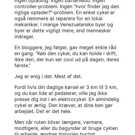
Ingen oplading. Ingen batteriledd. Ingen
controller-problem. Ingen “hvor finder jeg den
rigtige oplader?”-problem. En enkel cykel er
også nemmere at reparere for en lokal
mekaniker. I mange Venezuelanske byer og
byer er dette vigtigt mere, end mennesker
indrager.
En bloggere, jeg følger, gav meget enkle råd
en gang: “Køb den cykel, du kan holde i drift,
ikke den, der kun ser cool ud på dagen, deres
første.”
Jeg er enig i det. Mest af det.
Fordi hvis din daglige kørsel er 3 km til 5 km,
og du kan lide at pedalerer, ville jeg ikke
presse dig ind i en elektrocykel. En almindelig
cykel er ærlig. Den kræver, at dine ben gør
arbejdet. Det er det hele.
Men når ruten bliver længere, varmere,
modtigere, eller du begynder at bruge cyklen
til arbejde, ændres historien hurtigt.