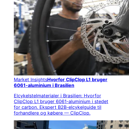
Market Insights
Hvorfor ClipClop L1 bruger
6061-aluminium i Brasilien
Elcykelstelmaterialer i Brasilien: Hvorfor
ClipClop L1 bruger 6061-aluminium i stedet
for carbon. Ekspert B2B-elcykelguide til
forhandlere og købere — ClipClop.