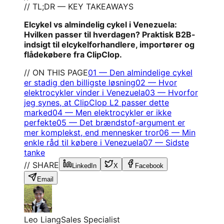
// TL;DR — KEY TAKEAWAYS
Elcykel vs almindelig cykel i Venezuela:
Hvilken passer til hverdagen? Praktisk B2B-
indsigt til elcykelforhandlere, importører og
flådekøbere fra ClipClop.
// ON THIS PAGE
01
—
Den almindelige cykel
er stadig den billigste løsning
02
—
Hvor
elektrocykler vinder i Venezuela
03
—
Hvorfor
jeg synes, at ClipClop L2 passer dette
marked
04
—
Men elektrocykler er ikke
perfekte
05
—
Det brændstof-argument er
mer komplekst, end mennesker tror
06
—
Min
enkle råd til købere i Venezuela
07
—
Sidste
tanke
// SHARE
LinkedIn
X
Facebook
Email
Leo Liang
Sales Specialist