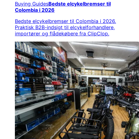
Buying Guides
Bedste elcykelbremser til
Colombia i 2026
Bedste elcykelbremser til Colombia i 2026.
Praktisk B2B-indsigt til elcykelforhandlere,
importører og flådekøbere fra ClipClop.