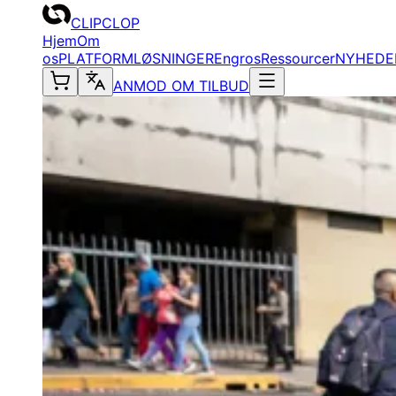
CLIPCLOP
Hjem
Om
os
PLATFORM
LØSNINGER
Engros
Ressourcer
NYHEDE
ANMOD OM TILBUD