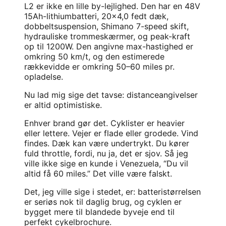
L2 er ikke en lille by-lejlighed. Den har en 48V
15Ah-lithiumbatteri, 20×4,0 fedt dæk,
dobbeltsuspension, Shimano 7-speed skift,
hydrauliske trommeskærmer, og peak-kraft
op til 1200W. Den angivne max-hastighed er
omkring 50 km/t, og den estimerede
rækkevidde er omkring 50–60 miles pr.
opladelse.
Nu lad mig sige det tavse: distanceangivelser
er altid optimistiske.
Enhver brand gør det. Cyklister er heavier
eller lettere. Vejer er flade eller grodede. Vind
findes. Dæk kan være undertrykt. Du kører
fuld throttle, fordi, nu ja, det er sjov. Så jeg
ville ikke sige en kunde i Venezuela, “Du vil
altid få 60 miles.” Det ville være falskt.
Det, jeg ville sige i stedet, er: batteristørrelsen
er seriøs nok til daglig brug, og cyklen er
bygget mere til blandede byveje end til
perfekt cykelbrochure.