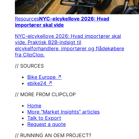
Resources
NYC-elcykellove 2026: Hvad
importører skal vide
NYC-elcykellove 2026: Hvad importører skal
vide. Praktisk B2B-indsigt til
elcykelforhandlere, importører og flådekøbere
fra ClipClop.
// SOURCES
Bike Europe
↗
ebike24
↗
// MORE FROM CLIPCLOP
Home
More "Market Insights" articles
Talk to Export
Request a quote
// RUNNING AN OEM PROJECT?