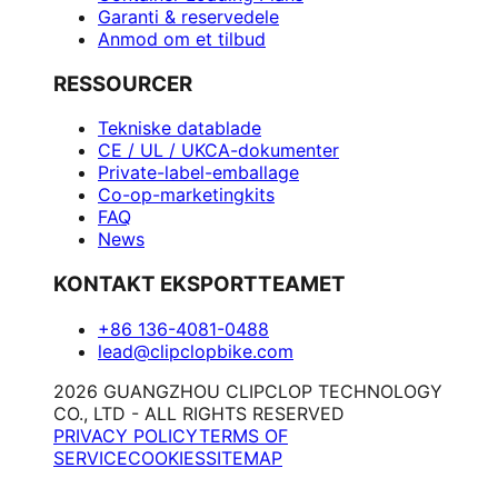
Garanti & reservedele
Anmod om et tilbud
RESSOURCER
Tekniske datablade
CE / UL / UKCA-dokumenter
Private-label-emballage
Co-op-marketingkits
FAQ
News
KONTAKT EKSPORTTEAMET
+86 136-4081-0488
lead@clipclopbike.com
2026 GUANGZHOU CLIPCLOP TECHNOLOGY
CO., LTD - ALL RIGHTS RESERVED
PRIVACY POLICY
TERMS OF
SERVICE
COOKIES
SITEMAP