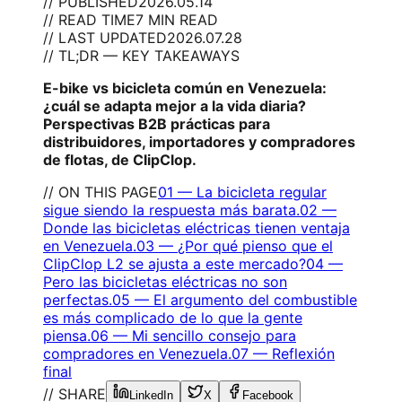
// PUBLISHED
2026.05.14
// READ TIME
7 MIN READ
// LAST UPDATED
2026.07.28
// TL;DR — KEY TAKEAWAYS
E-bike vs bicicleta común en Venezuela:
¿cuál se adapta mejor a la vida diaria?
Perspectivas B2B prácticas para
distribuidores, importadores y compradores
de flotas, de ClipClop.
// ON THIS PAGE
01
—
La bicicleta regular
sigue siendo la respuesta más barata.
02
—
Donde las bicicletas eléctricas tienen ventaja
en Venezuela.
03
—
¿Por qué pienso que el
ClipClop L2 se ajusta a este mercado?
04
—
Pero las bicicletas eléctricas no son
perfectas.
05
—
El argumento del combustible
es más complicado de lo que la gente
piensa.
06
—
Mi sencillo consejo para
compradores en Venezuela.
07
—
Reflexión
final
// SHARE
LinkedIn
X
Facebook