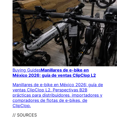
Buying Guides
Manillares de e-bike en
México 2026: guía de ventas ClipClop L2
Manillares de e-bike en México 2026: guía de
ventas ClipClop L2. Perspectivas B2B
prácticas para distribuidores, importadores y
compradores de flotas de e-bikes, de
ClipClop.
// SOURCES