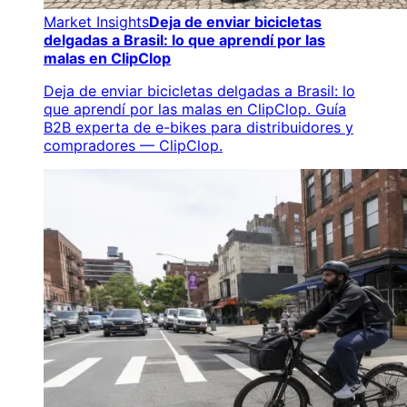
Market Insights
Deja de enviar bicicletas
delgadas a Brasil: lo que aprendí por las
malas en ClipClop
Deja de enviar bicicletas delgadas a Brasil: lo
que aprendí por las malas en ClipClop. Guía
B2B experta de e-bikes para distribuidores y
compradores — ClipClop.