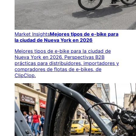
Market Insights
Mejores tipos de e-bike para
la ciudad de Nueva York en 2026
Mejores tipos de e-bike para la ciudad de
Nueva York en 2026. Perspectivas B2B
prácticas para distribuidores, importadores y
compradores de flotas de e-bikes, de
ClipClop.