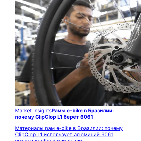
Market Insights
Рамы e-bike в Бразилии:
почему ClipClop L1 берёт 6061
Материалы рам e-bike в Бразилии: почему
ClipClop L1 использует алюминий 6061
вместо карбона или стали.