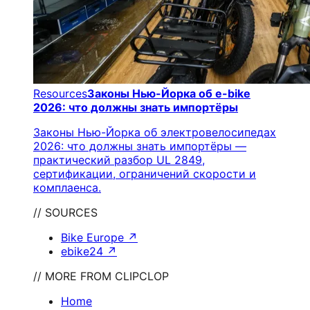
Resources
Законы Нью-Йорка об e-bike
2026: что должны знать импортёры
Законы Нью-Йорка об электровелосипедах
2026: что должны знать импортёры —
практический разбор UL 2849,
сертификации, ограничений скорости и
комплаенса.
// SOURCES
Bike Europe
↗
ebike24
↗
// MORE FROM CLIPCLOP
Home