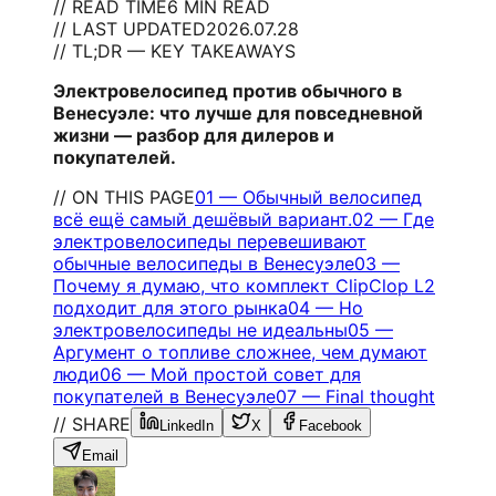
// READ TIME
6 MIN READ
// LAST UPDATED
2026.07.28
// TL;DR — KEY TAKEAWAYS
Электровелосипед против обычного в
Венесуэле: что лучше для повседневной
жизни — разбор для дилеров и
покупателей.
// ON THIS PAGE
01
—
Обычный велосипед
всё ещё самый дешёвый вариант.
02
—
Где
электровелосипеды перевешивают
обычные велосипеды в Венесуэле
03
—
Почему я думаю, что комплект ClipClop L2
подходит для этого рынка
04
—
Но
электровелосипеды не идеальны
05
—
Аргумент о топливе сложнее, чем думают
люди
06
—
Мой простой совет для
покупателей в Венесуэле
07
—
Final thought
// SHARE
LinkedIn
X
Facebook
Email