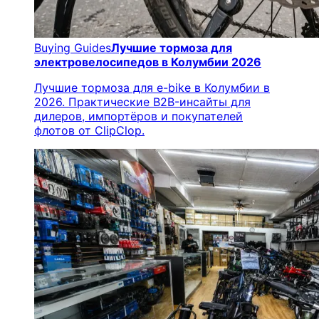
Buying Guides
Лучшие тормоза для
электровелосипедов в Колумбии 2026
Лучшие тормоза для e-bike в Колумбии в
2026. Практические B2B-инсайты для
дилеров, импортёров и покупателей
флотов от ClipClop.