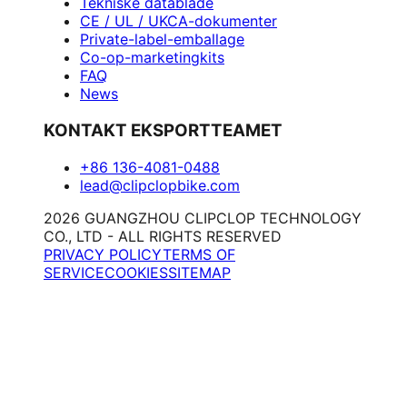
Tekniske datablade
CE / UL / UKCA-dokumenter
Private-label-emballage
Co-op-marketingkits
FAQ
News
KONTAKT EKSPORTTEAMET
+86 136-4081-0488
lead@clipclopbike.com
2026 GUANGZHOU CLIPCLOP TECHNOLOGY
CO., LTD - ALL RIGHTS RESERVED
PRIVACY POLICY
TERMS OF
SERVICE
COOKIES
SITEMAP