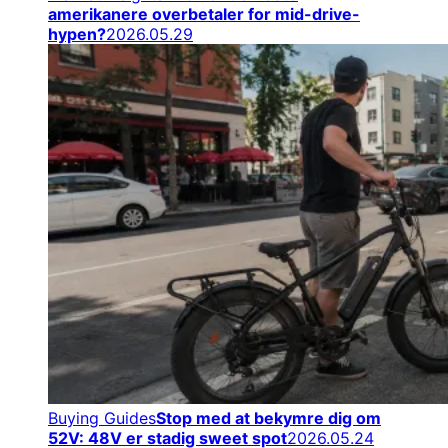
amerikanere overbetaler for mid-drive-
hypen?
2026.05.29
Buying Guides
Stop med at bekymre dig om
52V: 48V er stadig sweet spot
2026.05.24