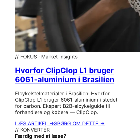
// FOKUS · Market Insights
Hvorfor ClipClop L1 bruger
6061-aluminium i Brasilien
Elcykelstelmaterialer i Brasilien: Hvorfor
ClipClop L1 bruger 6061-aluminium i stedet
for carbon. Ekspert B2B-elcykelguide til
forhandlere og købere — ClipClop.
LÆS ARTIKEL →
SPØRG OM DETTE →
// KONVERTÉR
Færdig med at læse?