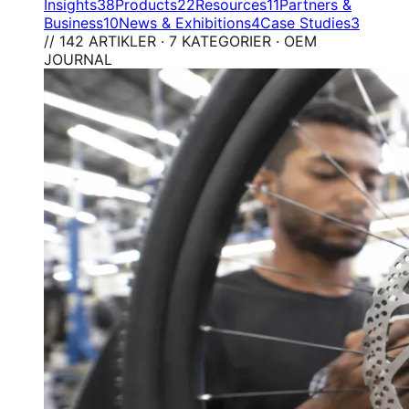
Insights
38
Products
22
Resources
11
Partners &
Business
10
News & Exhibitions
4
Case Studies
3
// 142 ARTIKLER · 7 KATEGORIER · OEM
JOURNAL