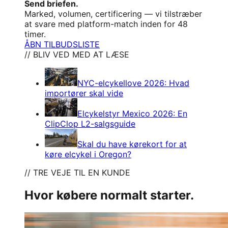
Send briefen.
Marked, volumen, certificering — vi tilstræber
at svare med platform-match inden for 48
timer.
ÅBN TILBUDSLISTE
// BLIV VED MED AT LÆSE
NYC-elcykellove 2026: Hvad
importører skal vide
Elcykelstyr Mexico 2026: En
ClipClop L2-salgsguide
Skal du have kørekort for at
køre elcykel i Oregon?
// TRE VEJE TIL EN KUNDE
Hvor købere normalt starter.