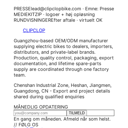
PRESSE
lead@clipclopbike.com · Emne: Presse
MEDIEKIT
ZIP · logoer + høj opløsning
RUNDVISNINGER
Efter aftale · virtuelt OK
CLIPCLOP
Guangzhou-based OEM/ODM manufacturer
supplying electric bikes to dealers, importers,
distributors, and private-label brands.
Production, quality control, packaging, export
documentation, and lifetime spare-parts
supply are coordinated through one factory
team.
Chenshan Industrial Zone, Heshan, Jiangmen,
Guangdong, CN - Export and project details
shared during qualified enquiries
MÅNEDLIG OPDATERING
TILMELD
En gang om måneden. Afmeld når som helst.
// FØLG OS