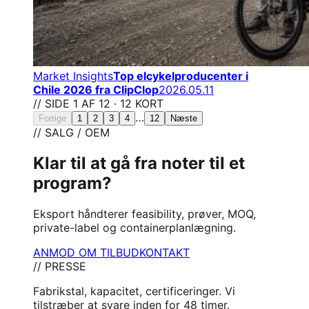
Market Insights
Top elcykelproducenter i
Chile 2026 fra ClipClop
2026.05.11
// SIDE 1 AF 12 · 12 KORT
…
Forrige
1
2
3
4
12
Næste
// SALG / OEM
Klar til at gå fra noter til et
program?
Eksport håndterer feasibility, prøver, MOQ,
private-label og containerplanlægning.
ANMOD OM TILBUD
KONTAKT
// PRESSE
Fabrikstal, kapacitet, certificeringer. Vi
tilstræber at svare inden for 48 timer.