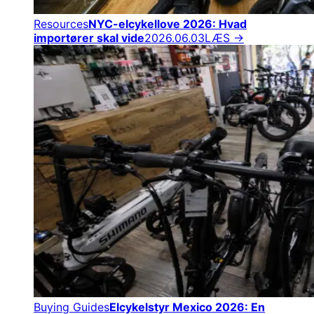
Resources
NYC-elcykellove 2026: Hvad
importører skal vide
2026.06.03
LÆS →
Buying Guides
Elcykelstyr Mexico 2026: En