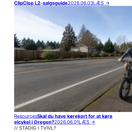
ClipClop L2-salgsguide
2026.06.03
LÆS →
Resources
Skal du have kørekort for at køre
elcykel i Oregon?
2026.06.01
LÆS →
// STADIG I TVIVL?