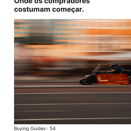
Onde os compradores
costumam começar.
Buying Guides
·
54