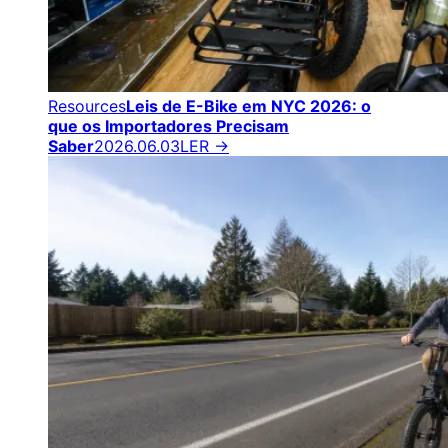
Resources
Leis de E-Bike em NYC 2026: o
que os Importadores Precisam
Saber
2026.06.03
LER →