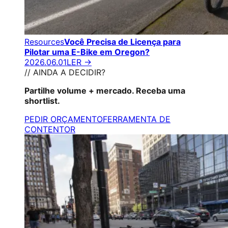
Resources
Você Precisa de Licença para
Pilotar uma E-Bike em Oregon?
2026.06.01
LER →
// AINDA A DECIDIR?
Partilhe volume + mercado. Receba uma
shortlist.
PEDIR ORÇAMENTO
FERRAMENTA DE
CONTENTOR