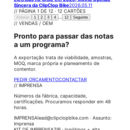
Sincera da ClipClop Bike
2026.05.11
// PÁGINA 1 DE 12 · 12 CARTÕES
…
Anterior
1
2
3
4
12
Seguinte
// VENDAS / OEM
Pronto para passar das notas
a um programa?
A exportação trata de viabilidade, amostras,
MOQ, marca própria e planeamento de
contentor.
PEDIR ORÇAMENTO
CONTACTAR
// IMPRENSA
Números da fábrica, capacidade,
certificações. Procuramos responder em 48
horas.
IMPRENSA
lead@clipclopbike.com · Assunto:
Imprensa
KIT DE IMPRENSA
ZIP · logótipos + alta