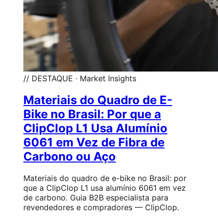
// DESTAQUE · Market Insights
Materiais do Quadro de E-
Bike no Brasil: Por que a
ClipClop L1 Usa Alumínio
6061 em Vez de Fibra de
Carbono ou Aço
Materiais do quadro de e-bike no Brasil: por
que a ClipClop L1 usa alumínio 6061 em vez
de carbono. Guia B2B especialista para
revendedores e compradores — ClipClop.