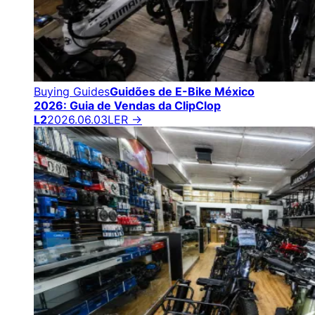
Buying Guides
Guidões de E-Bike México
2026: Guia de Vendas da ClipClop
L2
2026.06.03
LER →