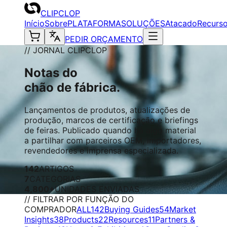
CLIPCLOP
Início
Sobre
PLATAFORMA
SOLUÇÕES
Atacado
Recurs
PEDIR ORÇAMENTO
// JORNAL CLIPCLOP
Notas do
chão de fábrica.
Lançamentos de produtos, atualizações de
produção, marcos de certificação e briefings
de feiras. Publicado quando há algo material
a partilhar com parceiros OEM, importadores,
revendedores e imprensa especializada.
142
ARTIGOS
7
CATEGORIAS
4,800+
UNIDADES ENVIADAS
// FILTRAR POR FUNÇÃO DO
COMPRADOR
ALL
142
Buying Guides
54
Market
Insights
38
Products
22
Resources
11
Partners &