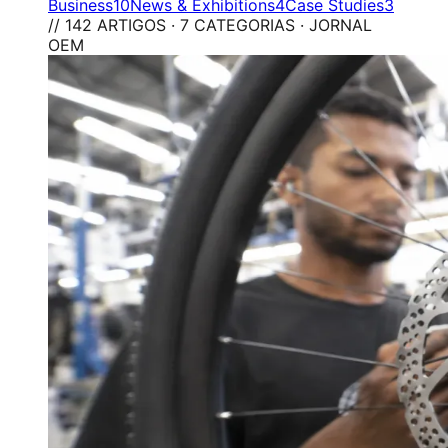
Business
10
News & Exhibitions
4
Case Studies
3
// 142 ARTIGOS · 7 CATEGORIAS · JORNAL
OEM