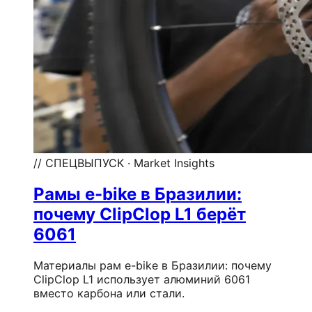
// СПЕЦВЫПУСК · Market Insights
Рамы e-bike в Бразилии:
почему ClipClop L1 берёт
6061
Материалы рам e-bike в Бразилии: почему
ClipClop L1 использует алюминий 6061
вместо карбона или стали.