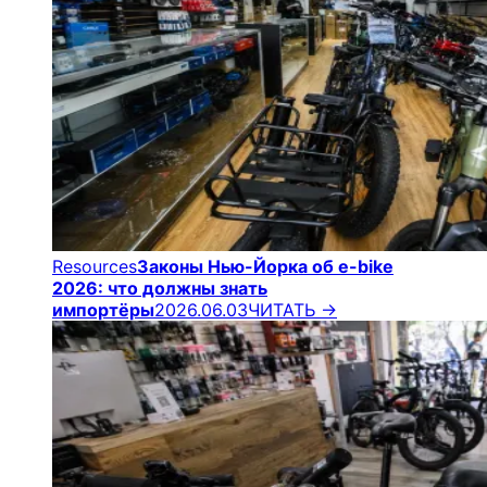
Resources
Законы Нью-Йорка об e-bike
2026: что должны знать
импортёры
2026.06.03
ЧИТАТЬ →