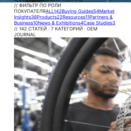
// ФИЛЬТР ПО РОЛИ
ПОКУПАТЕЛЯ
ALL
142
Buying Guides
54
Market
Insights
38
Products
22
Resources
11
Partners &
Business
10
News & Exhibitions
4
Case Studies
3
// 142 СТАТЕЙ · 7 КАТЕГОРИЙ · OEM
JOURNAL