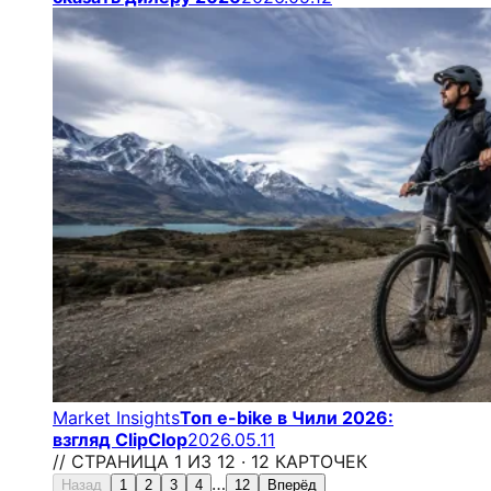
Market Insights
Топ e-bike в Чили 2026:
взгляд ClipClop
2026.05.11
// СТРАНИЦА 1 ИЗ 12 · 12 КАРТОЧЕК
…
Назад
1
2
3
4
12
Вперёд