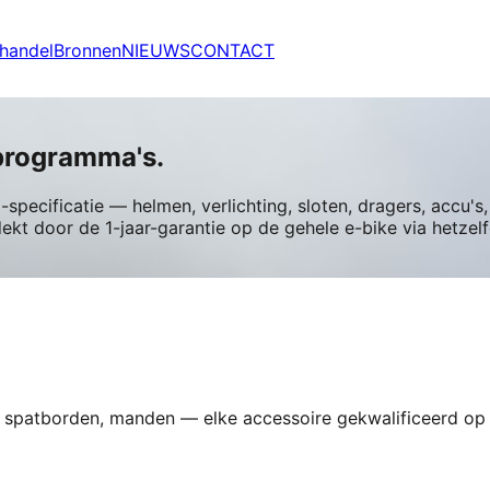
handel
Bronnen
NIEUWS
CONTACT
programma's.
specificatie — helmen, verlichting, sloten, dragers, accu'
t door de 1-jaar-garantie op de gehele e-bike via hetzelf
ays, spatborden, manden — elke accessoire gekwalificeerd o