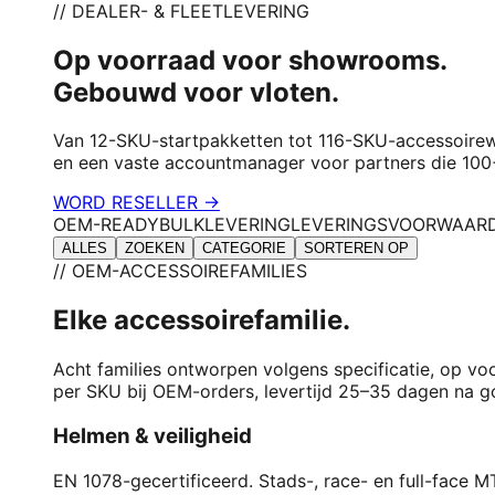
// DEALER- & FLEETLEVERING
Op voorraad voor showrooms.
Gebouwd voor vloten.
Van 12-SKU-startpakketten tot 116-SKU-accessoirew
en een vaste accountmanager voor partners die 100+
WORD RESELLER →
OEM-READY
BULKLEVERING
LEVERINGSVOORWAARD
ALLES
ZOEKEN
CATEGORIE
SORTEREN OP
// OEM-ACCESSOIREFAMILIES
Elke accessoirefamilie.
Acht families ontworpen volgens specificatie, op v
per SKU bij OEM-orders, levertijd 25–35 dagen na g
Helmen & veiligheid
EN 1078-gecertificeerd. Stads-, race- en full-face 