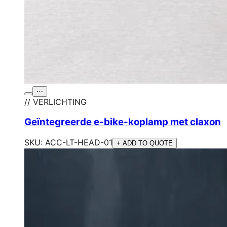
⋯
// VERLICHTING
Geïntegreerde e-bike-koplamp met claxon
SKU:
ACC-LT-HEAD-01
+ ADD TO QUOTE