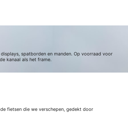
s, displays, spatborden en manden. Op voorraad voor
de kanaal als het frame.
p de fietsen die we verschepen, gedekt door