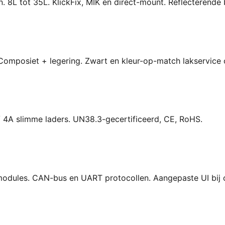
. 8L tot 35L. KlickFix, MIK en direct-mount. Reflecterende
 Composiet + legering. Zwart en kleur-op-match lakservice o
 4A slimme laders. UN38.3-gecertificeerd, CE, RoHS.
modules. CAN-bus en UART protocollen. Aangepaste UI bij