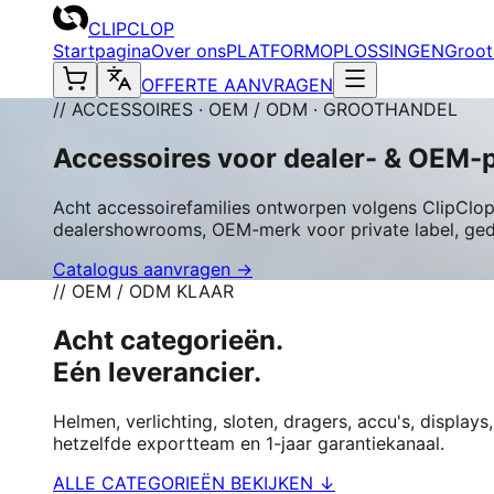
CLIPCLOP
Startpagina
Over ons
PLATFORM
OPLOSSINGEN
Groot
OFFERTE AANVRAGEN
// ACCESSOIRES · OEM / ODM · GROOTHANDEL
Accessoires voor dealer- & OEM-
Acht accessoirefamilies ontworpen volgens ClipClop-
dealershowrooms, OEM-merk voor private label, gedek
Catalogus aanvragen →
// OEM / ODM KLAAR
Acht categorieën.
Eén leverancier.
Helmen, verlichting, sloten, dragers, accu's, displ
hetzelfde exportteam en 1-jaar garantiekanaal.
ALLE CATEGORIEËN BEKIJKEN ↓