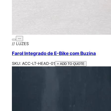
⋯
// LUZES
Farol Integrado de E-Bike com Buzina
SKU:
ACC-LT-HEAD-01
+ ADD TO QUOTE