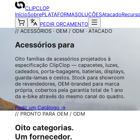
CLIPCLOP
Início
Sobre
PLATAFORMA
SOLUÇÕES
Atacado
Recurs
PEDIR ORÇAMENTO
// ACESSÓRIOS · OEM / ODM · ATACADO
Acessórios para
Oito famílias de acessórios projetados à
especificação ClipClop — capacetes, luzes,
cadeados, porta-bagagens, baterias, displays,
guarda-lamas e cestos. Stock para showroom
de revendedores, OEM-branded para marca
própria, cobertos pela garantia total de 1 ano
da e-bike através do mesmo canal do quadro.
Pedir um Catálogo →
// PRONTO PARA OEM / ODM
Oito categorias.
Um fornecedor.