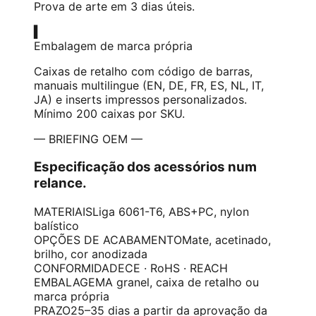
Prova de arte em 3 dias úteis.
▍
Embalagem de marca própria
Caixas de retalho com código de barras,
manuais multilingue (EN, DE, FR, ES, NL, IT,
JA) e inserts impressos personalizados.
Mínimo 200 caixas por SKU.
— BRIEFING OEM —
Especificação dos acessórios num
relance.
MATERIAIS
Liga 6061-T6, ABS+PC, nylon
balístico
OPÇÕES DE ACABAMENTO
Mate, acetinado,
brilho, cor anodizada
CONFORMIDADE
CE · RoHS · REACH
EMBALAGEM
A granel, caixa de retalho ou
marca própria
PRAZO
25–35 dias a partir da aprovação da