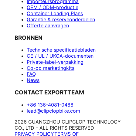
Importeursprogramma
OEM / ODM-productie
Container Loading Plans
Garantie & reserveonderdelen
Offerte aanvragen
BRONNEN
Technische specificatiebladen
CE / UL / UKCA-documenten
Private-label-verpakking
Co-op marketingkits
FAQ
News
CONTACT EXPORTTEAM
+86 136-4081-0488
lead@clipclopbike.com
2026 GUANGZHOU CLIPCLOP TECHNOLOGY
CO., LTD - ALL RIGHTS RESERVED
PRIVACY POLICY
TERMS OF