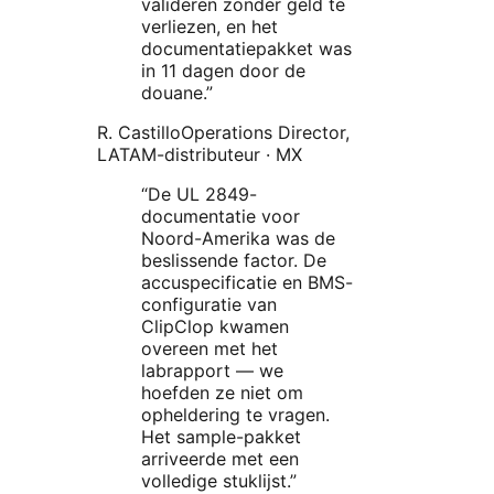
valideren zonder geld te
verliezen, en het
documentatiepakket was
in 11 dagen door de
douane.
”
R. Castillo
Operations Director,
LATAM-distributeur
·
MX
“
De UL 2849-
documentatie voor
Noord-Amerika was de
beslissende factor. De
accuspecificatie en BMS-
configuratie van
ClipClop kwamen
overeen met het
labrapport — we
hoefden ze niet om
opheldering te vragen.
Het sample-pakket
arriveerde met een
volledige stuklijst.
”