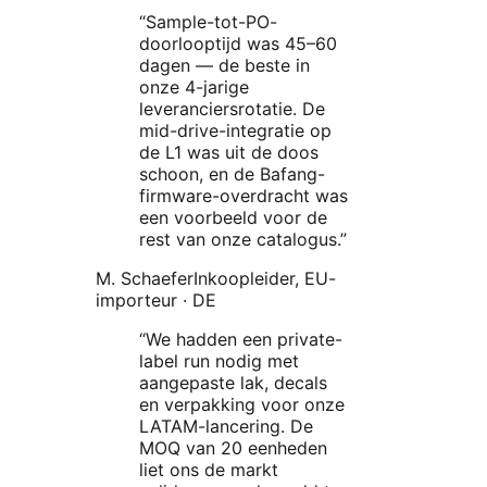
“
Sample-tot-PO-
doorlooptijd was 45–60
dagen — de beste in
onze 4-jarige
leveranciersrotatie. De
mid-drive-integratie op
de L1 was uit de doos
schoon, en de Bafang-
firmware-overdracht was
een voorbeeld voor de
rest van onze catalogus.
”
M. Schaefer
Inkoopleider, EU-
importeur
·
DE
“
We hadden een private-
label run nodig met
aangepaste lak, decals
en verpakking voor onze
LATAM-lancering. De
MOQ van 20 eenheden
liet ons de markt