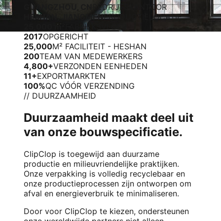
GUANGZHOU, CN
BEDRIJFSKANTOOR
HESHAN, JIANGMEN
PRODUCTIELOCATIE
25,000 m²
FABRIEKSVLOER
2017
OPGERICHT
25,000
M² FACILITEIT - HESHAN
200
TEAM VAN MEDEWERKERS
4,800+
VERZONDEN EENHEDEN
11+
EXPORTMARKTEN
100%
QC VÓÓR VERZENDING
// DUURZAAMHEID
Duurzaamheid maakt deel uit
van onze bouwspecificatie.
ClipClop is toegewijd aan duurzame
productie en milieuvriendelijke praktijken.
Onze verpakking is volledig recyclebaar en
onze productieprocessen zijn ontworpen om
afval en energieverbruik te minimaliseren.
Door voor ClipClop te kiezen, ondersteunen
onze wereldwijde partners niet alleen