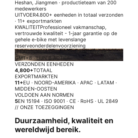
Heshan, Jiangmen · productieteam van 200
medewerkers
UITVOER
4.800+ eenheden in totaal verzonden
· 11+ exportmarkten
KWALITEIT
Professioneel vakmanschap,
vertrouwde kwaliteit - 1-jaar garantie op de
gehele e-bike met levenslange
reserveonderdelenvoorziening
// FABRIEKSVLOER · LIVE CAM 04
12:48
GMT+8 · LIJN B ACTIEF
VERZONDEN EENHEDEN
4,800+
TOTAAL
EXPORTMARKTEN
11+
EU · NOORD-AMERIKA · APAC · LATAM ·
MIDDEN-OOSTEN
VOLDOEN AAN NORMEN
5
EN 15194 · ISO 9001 · CE · RoHS · UL 2849
// ONZE TOEZEGGINGEN
Duurzaamheid, kwaliteit en
wereldwijd bereik.