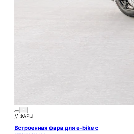
⋯
// ФАРЫ
Встроенная фара для e-bike с