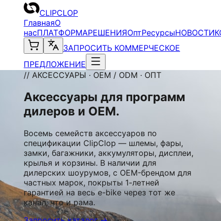
CLIPCLOP
Главная
О
нас
ПЛАТФОРМА
РЕШЕНИЯ
Опт
Ресурсы
НОВОСТИ
К
ЗАПРОСИТЬ КОММЕРЧЕСКОЕ
ПРЕДЛОЖЕНИЕ
// АКСЕССУАРЫ · OEM / ODM · ОПТ
Аксессуары для программ
дилеров и OEM.
Восемь семейств аксессуаров по
спецификации ClipClop — шлемы, фары,
замки, багажники, аккумуляторы, дисплеи,
крылья и корзины. В наличии для
дилерских шоурумов, с OEM-брендом для
частных марок, покрыты 1-летней
гарантией на весь e-bike через тот же
канал, что и рама.
Запросить каталог →