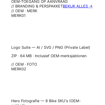
OEM-TOEGANG OP AANVRAAG
// BRANDING & PERSPAKKET
BEKIJK ALLES →
// OEM · MERK
MERK
01
Logo Suite — AI / SVG / PNG (Private Label)
ZIP · 64 MB · Inclusief OEM-merksjablonen
// OEM · FOTO
MERK
02
Hero Fotografie — 8 Bike SKU's (OEM-