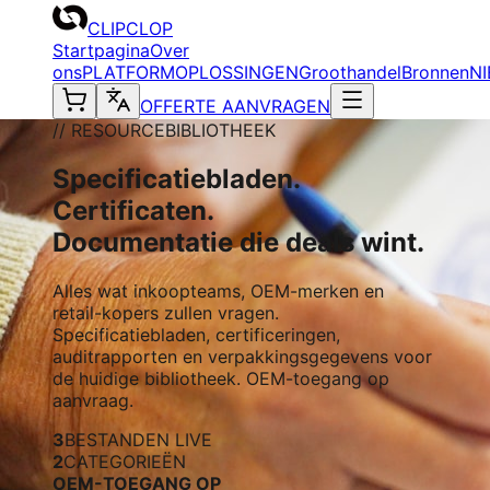
CLIPCLOP
Startpagina
Over
ons
PLATFORM
OPLOSSINGEN
Groothandel
Bronnen
N
OFFERTE AANVRAGEN
// RESOURCEBIBLIOTHEEK
Specificatiebladen.
Certificaten.
Documentatie die deals wint.
Alles wat inkoopteams, OEM-merken en
retail-kopers zullen vragen.
Specificatiebladen, certificeringen,
auditrapporten en verpakkingsgegevens voor
de huidige bibliotheek. OEM-toegang op
aanvraag.
3
BESTANDEN LIVE
2
CATEGORIEËN
OEM-TOEGANG OP