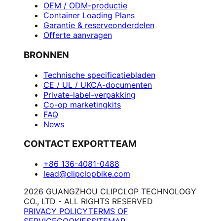
OEM / ODM-productie
Container Loading Plans
Garantie & reserveonderdelen
Offerte aanvragen
BRONNEN
Technische specificatiebladen
CE / UL / UKCA-documenten
Private-label-verpakking
Co-op marketingkits
FAQ
News
CONTACT EXPORTTEAM
+86 136-4081-0488
lead@clipclopbike.com
2026 GUANGZHOU CLIPCLOP TECHNOLOGY
CO., LTD - ALL RIGHTS RESERVED
PRIVACY POLICY
TERMS OF