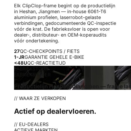
Elk ClipClop-frame begint op de productielijn
in Heshan, Jiangmen — in-house 6061-T6
aluminium profielen, laserrobot-gelaste
verbindingen, gedocumenteerde QC-inspectie
vóór de krat. De fabrieksvloer is open voor
dealer-, distributeur- en OEM-koperaudits
vóór ondertekening.
27
QC-CHECKPOINTS / FIETS
1-JR
GARANTIE GEHELE E-BIKE
<48U
QC-REACTIETIJD
FABRIEKSTOUR
FABRIEKSVLOER
Productielijn Heshan, Jiangmen — frame la
// WAAR ZE VERKOPEN
Actief op dealervloeren.
// EU-DEALERS
ACTIEVE MARKTEN