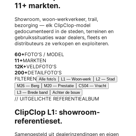
11+ markten.
Showroom, woon-werkverkeer, trail,
bezorging — elk ClipClop-model
gedocumenteerd in de steden, terreinen en
gebruikssituaties waar dealers, fleets en
distributeurs ze verkopen en exploiteren.
60+
FOTO'S / MODEL
11+
MARKTEN
12K+
VELDFOTO'S
200+
DETAILFOTO'S
FILTEREN
Alle foto's
L1 — Woon-werk
L2 — Stad
M26 — Berg
M20 — Prestatie
CS04 — Vracht
L3 — Brede band
Achter de bouw
// UITGELICHTE REFERENTIEALBUM
ClipClop L1: showroom-
referentieset.
Samengesteld uit dealerinzendingen en eigen