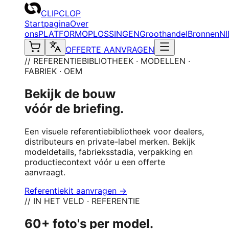
CLIPCLOP
Startpagina
Over
ons
PLATFORM
OPLOSSINGEN
Groothandel
Bronnen
N
OFFERTE AANVRAGEN
// REFERENTIEBIBLIOTHEEK · MODELLEN ·
FABRIEK · OEM
Bekijk de bouw
vóór de briefing.
Een visuele referentiebibliotheek voor dealers,
distributeurs en private-label merken. Bekijk
modeldetails, fabrieksstadia, verpakking en
productiecontext vóór u een offerte
aanvraagt.
Referentiekit aanvragen →
// IN HET VELD · REFERENTIE
60+ foto's per model.