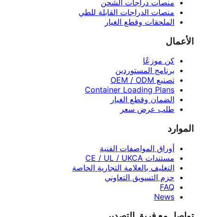
منصات دراجات الشحن
منصات الدراجات القابلة للطي
الملحقات وقطع الغيار
الأعمال
كن موزعًا
برنامج المستوردين
تصنيع OEM / ODM
Container Loading Plans
الضمان وقطع الغيار
طلب عرض سعر
الموارد
أوراق المواصفات الفنية
مستندات CE / UL / UKCA
التغليف بالعلامة التجارية الخاصة
حزم التسويق التعاوني
FAQ
News
تواصل مع فريق التصدير