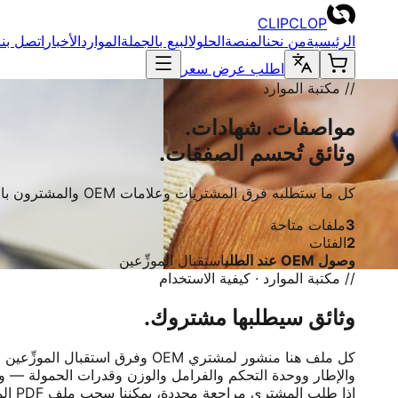
CLIPCLOP
الرئيسية
من نحن
المنصة
الحلول
البيع بالجملة
الموارد
الأخبار
اتصل بنا
اطلب عرض سعر
// مكتبة الموارد
مواصفات. شهادات.
وثائق تُحسم الصفقات.
كل ما ستطلبه فرق المشتريات وعلامات OEM والمشترون بالتجزئة. مواصفات وشهادات وتقارير تدقيق وبيانات التغليف للمكتبة الحالية. وصول OEM عند الطلب.
3
ملفات متاحة
2
الفئات
وصول OEM عند الطلب
استقبال الموزِّعين
// مكتبة الموارد · كيفية الاستخدام
وثائق سيطلبها مشتروك.
إذا طلب المشتري مراجعة محددة، يمكننا سحب ملف PDF المطابق من ملف التدقيق عند الطلب.