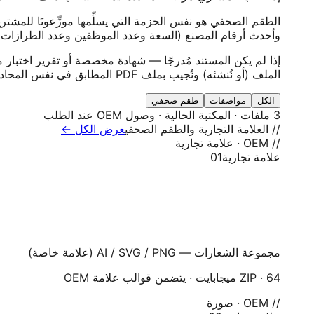
وأحدث أرقام المصنع (السعة وعدد الموظفين وعدد الطرازات). ت
إذا لم يكن المستند مُدرجًا — شهادة مخصصة أو تقرير اختبار
الملف (أو نُنشئه) ونُجيب بملف PDF المطابق في نفس المحادثة، عادة خلال 48 ساعة.
الكل
مواصفات
طقم صحفي
3 ملفات · المكتبة الحالية · وصول OEM عند الطلب
// العلامة التجارية والطقم الصحفي
عرض الكل ←
// OEM · علامة تجارية
علامة تجارية
01
مجموعة الشعارات — AI / SVG / PNG (علامة خاصة)
ZIP · 64 ميجابايت · يتضمن قوالب علامة OEM
// OEM · صورة