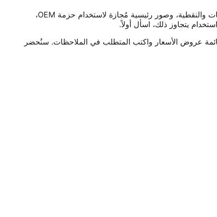
الطقم الصحفي هو نفس الحزمة التي يسلِّمها موزِّعونَا للمشترين بالتجزئة والصحفيين: شعارات آمنة للعلامة التجارية بصيغتي المتجهات والنقطية، وصور رئيسية مُجازة لاستخدام حزمة OEM،
خدام يتجاوز ذلك، اسأل أولاً.
ح قائمة عروض الأسعار واكتب المتطلب في الملاحظات. سنُحضر