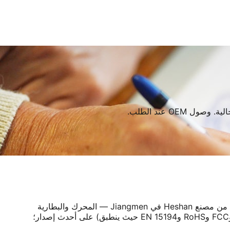
كل ملف هنا منشور لمشتري OEM وفرق استقبال الموزِّعين والصحافة المتخصصة. تغطي المواصفات عائلة SKU التي تُشحن حاليًا من مصنع Heshan في Jiangmen — المحرك والبطارية
والإطار ووحدة التحكم والفرامل والوزن وقدرات الحمولة — وتُحدَّث كلما تغيَّر إصدار الإنتاج القياسي. تُحفظ ملفات الشهادات (CE وFCC وRoHS وEN 15194 حيث ينطبق) على أحدث إصدار؛