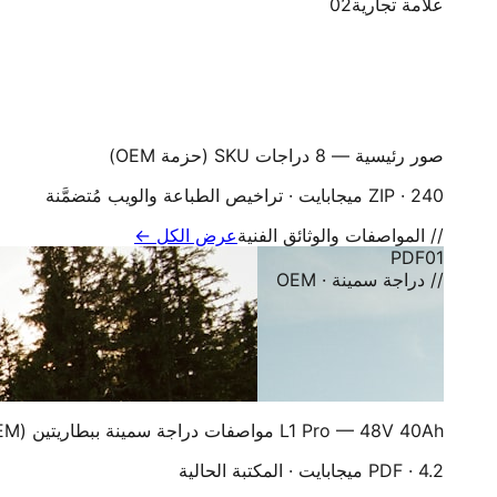
علامة تجارية
02
صور رئيسية — 8 دراجات SKU (حزمة OEM)
ZIP · 240 ميجابايت · تراخيص الطباعة والويب مُتضمَّنة
// المواصفات والوثائق الفنية
عرض الكل ←
PDF
01
// دراجة سمينة · OEM
L1 Pro — 48V 40Ah مواصفات دراجة سمينة ببطاريتين (OEM مراجعة 26Q2)
PDF · 4.2 ميجابايت · المكتبة الحالية