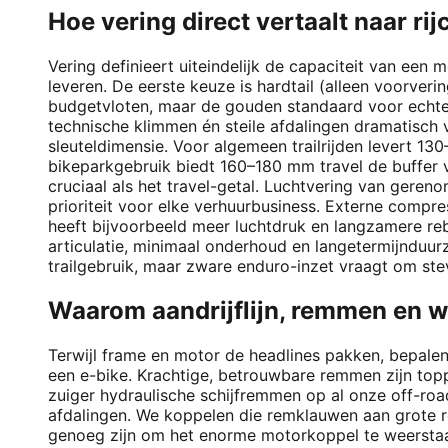
Hoe vering direct vertaalt naar rij
Vering definieert uiteindelijk de capaciteit van een
leveren. De eerste keuze is hardtail (alleen voorver
budgetvloten, maar de gouden standaard voor echte a
technische klimmen én steile afdalingen dramatisch 
sleuteldimensie. Voor algemeen trailrijden levert 13
bikeparkgebruik biedt 160–180 mm travel de buffer v
cruciaal als het travel-getal. Luchtvering van ger
prioriteit voor elke verhuurbusiness. Externe compres
heeft bijvoorbeeld meer luchtdruk en langzamere re
articulatie, minimaal onderhoud en langetermijnduu
trailgebruik, maar zware enduro-inzet vraagt om st
Waarom aandrijflijn, remmen en wi
Terwijl frame en motor de headlines pakken, bepal
een e-bike. Krachtige, betrouwbare remmen zijn topp
zuiger hydraulische schijfremmen op al onze off-r
afdalingen. We koppelen die remklauwen aan grote r
genoeg zijn om het enorme motorkoppel te weerstaan