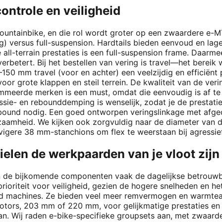
controle en veiligheid
 mountainbike, en die rol wordt groter op een zwaardere e-M
ing) versus full-suspension. Hardtails bieden eenvoud en lag
ll-terrain prestaties is een full-suspension frame. Daarme
verbetert. Bij het bestellen van vering is travel—het bere
0–150 mm travel (voor en achter) een veelzijdig en efficiënt
oor grote klappen en steil terrein. De kwaliteit van de ve
enommeerde merken is een must, omdat die eenvoudig is af 
sie- en rebounddemping is wenselijk, zodat je de prestaties
bound nodig. Een goed ontworpen veringslinkage met afgedic
rzaamheid. We kijken ook zorgvuldig naar de diameter van 
evigere 38 mm-stanchions om flex te weerstaan bij agress
elen de werkpaarden van je vloot zijn
en de bijkomende componenten vaak de dagelijkse betrouwb
rioriteit voor veiligheid, gezien de hogere snelheden en h
oad machines. Ze bieden veel meer remvermogen en warmte
otors, 203 mm of 220 mm, voor gelijkmatige prestaties en 
. Wij raden e-bike-specifieke groupsets aan, met zwaarder