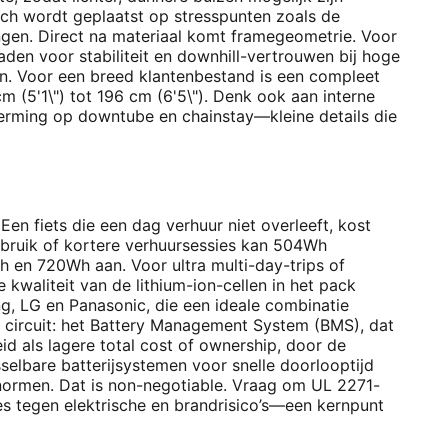
ch wordt geplaatst op stresspunten zoals de
gen. Direct na materiaal komt framegeometrie. Voor
den voor stabiliteit en downhill-vertrouwen bij hoge
en. Voor een breed klantenbestand is een compleet
(5'1\") tot 196 cm (6'5\"). Denk ook aan interne
herming op downtube en chainstay—kleine details die
Een fiets die een dag verhuur niet overleeft, kost
lgebruik of kortere verhuursessies kan 504Wh
 en 720Wh aan. Voor ultra multi-day-trips of
 kwaliteit van de lithium-ion-cellen in het pack
ng, LG en Panasonic, die een ideale combinatie
d circuit: het Battery Management System (BMS), dat
id als lagere total cost of ownership, door de
selbare batterijsystemen voor snelle doorlooptijd
dsnormen. Dat is non-negotiable. Vraag om
UL 2271
-
ies tegen elektrische en brandrisico’s—een kernpunt