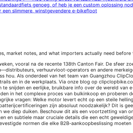
 standaardfiets genoeg, of heb je een custom oplossing nod
ar een slimmere, winstgevendere e-bikefloot
s, market notes, and what importers actually need before
 weken, vooral na de recente
138th Canton Fair
. De sfeer zo
en—distributeurs, verhuurvloot-operators en andere merke
ss hou. Als onderdeel van het team van Guangzhou ClipClo
trails en in de werkplaats. Via onze blog op clipclopbike.c
e snijden en eerlijke, bruikbare info over de wereld van 
idden in het complexe proces van bulkinkoop en proberen de 
elangrijke vragen: Welke motor levert echt op een steile hel
tterijcertificeringen zijn absoluut noodzakelijk? Dit is ge
laten we diep duiken. Beschouw dit als een voortzetting van
gen en subtiele maar cruciale details die een echt geweldig
gevestigde normen die elke B2B-aankoopbeslissing moeten 