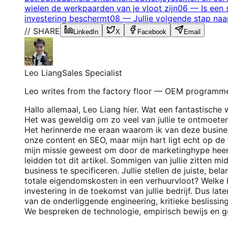
wielen de werkpaarden van je vloot zijn
06
—
Is een
investering beschermt
08
—
Jullie volgende stap na
// SHARE
LinkedIn
X
Facebook
Email
Leo Liang
Sales Specialist
Leo writes from the factory floor — OEM programme
Hallo allemaal, Leo Liang hier. Wat een fantastische
Het was geweldig om zo veel van jullie te ontmoet
Het herinnerde me eraan waarom ik van deze busine
onze content en SEO, maar mijn hart ligt echt op de 
mijn missie geweest om door de marketinghype heen t
leidden tot dit artikel. Sommigen van jullie zitten m
business te specificeren. Jullie stellen de juiste, b
totale eigendomskosten in een verhuurvloot? Welke ba
investering in de toekomst van jullie bedrijf. Dus 
van de onderliggende engineering, kritieke beslissin
We bespreken de technologie, empirisch bewijs en 