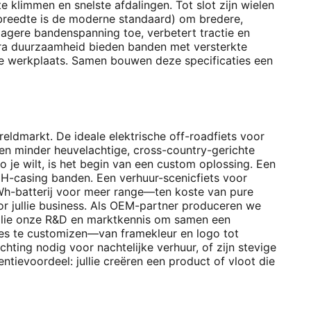
e klimmen en snelste afdalingen. Tot slot zijn wielen
 breedte is de moderne standaard) om bredere,
agere bandenspanning toe, verbetert tractie en
xtra duurzaamheid bieden banden met versterkte
n de werkplaats. Samen bouwen deze specificaties een
reldmarkt. De ideale elektrische off-roadfiets voor
 een minder heuvelachtige, cross-country-gerichte
o je wilt, is het begin van een custom oplossing. Een
 DH-casing banden. Een verhuur-scenicfiets voor
Wh-batterij voor meer range—ten koste van pure
r jullie business. Als OEM-partner produceren we
jullie onze R&D en marktkennis om samen een
alles te customizen—van framekleur en logo tot
hting nodig voor nachtelijke verhuur, of zijn stevige
ievoordeel: jullie creëren een product of vloot die