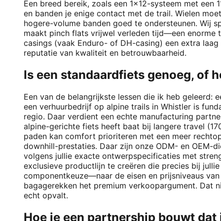
Een breed bereik, zoals een 1x12-systeem met een 11-
en banden je enige contact met de trail. Wielen mo
hogere-volume banden goed te ondersteunen. Wij spe
maakt pinch flats vrijwel verleden tijd—een enorme 
casings (vaak Enduro- of DH-casing) een extra laag l
reputatie van kwaliteit en betrouwbaarheid.
Is een standaardfiets genoeg, of 
Een van de belangrijkste lessen die ik heb geleerd: e
een verhuurbedrijf op alpine trails in Whistler is fu
regio. Daar verdient een echte manufacturing partner
alpine-gerichte fiets heeft baat bij langere travel
paden kan comfort prioriteren met een meer rechto
downhill-prestaties. Daar zijn onze ODM- en OEM-di
volgens jullie exacte ontwerpspecificaties met stre
exclusieve productlijn te creëren die precies bij ju
componentkeuze—naar de eisen en prijsniveaus van jul
bagagerekken het premium verkoopargument. Dat nivea
echt opvalt.
Hoe je een partnership bouwt dat 