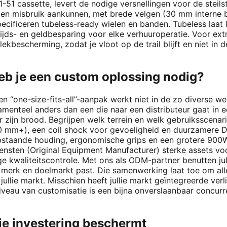
51 cassette, levert de nodige versnellingen voor de steilst
eten misbruik aankunnen, met brede velgen (30 mm interne
cificeren tubeless-ready wielen en banden. Tubeless laat l
tijds- en geldbesparing voor elke verhuuroperatie. Voor e
ekbescherming, zodat je vloot op de trail blijft en niet i
heb je een custom oplossing nodig?
en “one-size-fits-all”-aanpak werkt niet in de zo diverse we
ndamenteel anders dan een die naar een distributeur gaat in
 zijn brood. Begrijpen welk terrein en welk gebruiksscenari
 (170 mm+), een coil shock voor gevoeligheid en duurzamere
pstaande houding, ergonomische grips en een grotere 900
ensten (Original Equipment Manufacturer) sterke assets voo
nge kwaliteitscontrole. Met ons als ODM-partner benutten 
llie merk en doelmarkt past. Die samenwerking laat toe om 
lie markt. Misschien heeft jullie markt geïntegreerde verlic
u van customisatie is een bijna onverslaanbaar concurrent
je investering beschermt