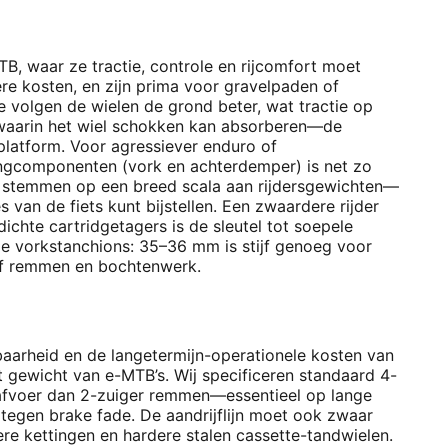
TB, waar ze tractie, controle en rijcomfort moet
ere kosten, en zijn prima voor gravelpaden of
e volgen de wielen de grond beter, wat tractie op
ik waarin het wiel schokken kan absorberen—de
 platform. Voor agressiever enduro of
ringcomponenten (vork en achterdemper) is net zo
te stemmen op een breed scala aan rijdersgewichten—
 van de fiets kunt bijstellen. Een zwaardere rijder
hte cartridgetagers is de sleutel tot soepele
de vorkstanchions: 35–36 mm is stijf genoeg voor
ief remmen en bochtenwerk.
aarheid en de langetermijn-operationele kosten van
et gewicht van
e-MTB’s
. Wij specificeren standaard 4-
afvoer dan 2-zuiger remmen—essentieel op lange
tegen brake fade. De aandrijflijn moet ook zwaar
e kettingen en hardere stalen cassette-tandwielen.