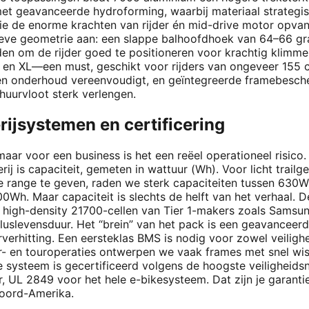
et geavanceerde hydroforming, waarbij materiaal strategis
e de enorme krachten van rijder én mid-drive motor opvan
ieve geometrie aan: een slappe balhoofdhoek van 64–66 gra
den om de rijder goed te positioneren voor krachtig klimm
n XL—een must, geschikt voor rijders van ongeveer 155 cm 
e en onderhoud vereenvoudigt, en geïntegreerde framebesc
huurvloot sterk verlengen.
rijsystemen en certificering
maar voor een business is het een reëel operationeel risico. 
rij is capaciteit, gemeten in wattuur (Wh). Voor licht trai
 range te geven, raden we sterk capaciteiten tussen 630Wh
Wh. Maar capaciteit is slechts de helft van het verhaal. De
en high-density 21700-cellen van Tier 1-makers zoals Samsu
luslevensduur. Het “brein” van het pack is een geavanceer
erhitting. Een eersteklas BMS is nodig voor zowel veilighe
ur- en touroperaties ontwerpen we vaak frames met snel wis
che systeem is gecertificeerd volgens de hoogste veilighei
ker, UL 2849 voor het hele e-bikesysteem. Dat zijn je garant
Noord-Amerika.