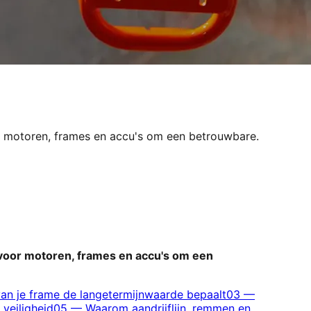
or motoren, frames en accu's om een betrouwbare.
s voor motoren, frames en accu's om een
an je frame de langetermijnwaarde bepaalt
03
—
 veiligheid
05
—
Waarom aandrijflijn, remmen en