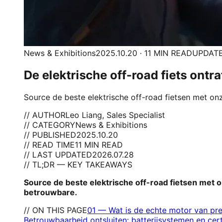
News & Exhibitions
2025.10.20 · 11 MIN READ
UPDATE
De elektrische off-road fiets ontr
Source de beste elektrische off-road fietsen met on
// AUTHOR
Leo Liang, Sales Specialist
// CATEGORY
News & Exhibitions
// PUBLISHED
2025.10.20
// READ TIME
11 MIN READ
// LAST UPDATED
2026.07.28
// TL;DR — KEY TAKEAWAYS
Source de beste elektrische off-road fietsen met 
betrouwbare.
// ON THIS PAGE
01
—
Wat is de echte motor van pr
Betrouwbaarheid ontsluiten: batterijsystemen en cert