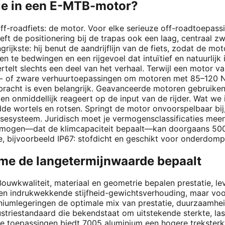
tie in een E-MTB-motor?
off-roadfiets: de motor. Voor elke serieuze off-roadtoepassi
eft de positionering bij de trapas ook een laag, centraal zw
grijkste: hij benut de aandrijflijn van de fiets, zodat de mo
en te bedwingen en een rijgevoel dat intuïtief en natuurlijk 
telt slechts een deel van het verhaal. Terwijl een motor 
uro- of zware verhuurtoepassingen om motoren met 85–120 Nm
ebracht is even belangrijk. Geavanceerde motoren gebruike
n onmiddellijk reageert op de input van de rijder. Wat we i
de wortels en rotsen. Springt de motor onvoorspelbaar bij, o
sesysteem. Juridisch moet je vermogensclassificaties meen
mogen—dat de klimcapaciteit bepaalt—kan doorgaans 500–
, bijvoorbeeld IP67: stofdicht en geschikt voor onderdompe
ame de langetermijnwaarde bepaalt
Bouwkwaliteit, materiaal en geometrie bepalen prestatie, le
een indrukwekkende stijfheid-gewichtsverhouding, maar vo
miniumlegeringen de optimale mix van prestatie, duurzaamhe
striestandaard die bekendstaat om uitstekende sterkte, la
toepassingen biedt 7005 aluminium een hogere treksterkte,