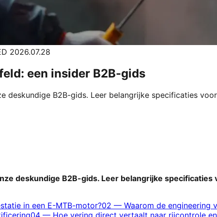
D 2026.07.28
afeld: een insider B2B-gids
ze deskundige B2B-gids. Leer belangrijke specificaties vo
onze deskundige B2B-gids. Leer belangrijke specificatie
estatie in een E-MTB-motor?
02
—
Waarom de engineering v
ificering
04
—
Hoe vering direct vertaalt naar rijcontrole en