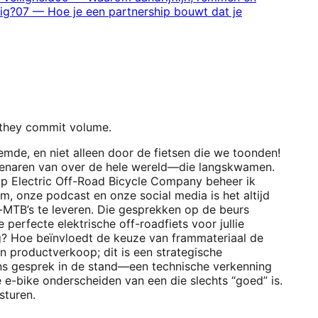
ig?
07
—
Hoe je een partnership bouwt dat je
 they commit volume.
emde, en niet alleen door de fietsen die we toonden!
igenaren van over de hele wereld—die langskwamen.
p Electric Off-Road Bicycle Company beheer ik
om, onze podcast en onze social media is het altijd
e-MTB’s te leveren. Die gesprekken op de beurs
perfecte elektrische off-roadfiets voor jullie
ling? Hoe beïnvloedt de keuze van frammateriaal de
en productverkoop; dit is een strategische
 ons gesprek in de stand—een technische verkenning
e e-bike onderscheiden van een die slechts “goed” is.
sturen.