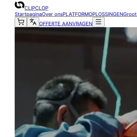
CLIPCLOP
Startpagina
Over ons
PLATFORM
OPLOSSINGEN
Groot
OFFERTE AANVRAGEN