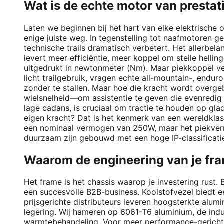
Wat is de echte motor van presta
Laten we beginnen bij het hart van elke elektrische 
enige juiste weg. In tegenstelling tot naafmotoren ge
technische trails dramatisch verbetert. Het allerbelan
levert meer efficiëntie, meer koppel om steile helling
uitgedrukt in newtonmeter (Nm). Maar piekkoppel ver
licht trailgebruik, vragen echte all-mountain-, end
zonder te stallen. Maar hoe die kracht wordt overg
wielsnelheid—om assistentie te geven die evenredig e
lage cadans, is cruciaal om tractie te houden op glad
eigen kracht? Dat is het kenmerk van een wereldklas
een nominaal vermogen van 250W, maar het piekver
duurzaam zijn gebouwd met een hoge IP-classificatie
Waarom de engineering van je fr
Het frame is het chassis waarop je investering rust. 
een succesvolle B2B-business. Koolstofvezel biedt 
prijsgerichte distributeurs leveren hoogsterkte alu
legering. Wij hameren op 6061-T6 aluminium, de indu
warmtebehandeling. Voor meer performance-gerichte 