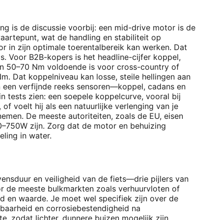
ng is de discussie voorbij: een mid-drive motor is de
aartepunt, wat de handling en stabiliteit op
tor in zijn optimale toerentalbereik kan werken. Dat
is. Voor B2B-kopers is het headline-cijfer koppel,
van 50–70 Nm voldoende is voor cross-country of
. Dat koppelniveau kan losse, steile hellingen aan
n een verfijnde reeks sensoren—koppel, cadans en
n tests zien: een soepele koppelcurve, vooral bij
f voelt hij als een natuurlijke verlenging van je
emen. De meeste autoriteiten, zoals de EU, eisen
750W zijn. Zorg dat de motor en behuizing
ling in water.
vensduur en veiligheid van de fiets—drie pijlers van
or de meeste bulkmarkten zoals verhuurvloten of
id en waarde. Je moet wel specifiek zijn over de
sbaarheid en corrosiebestendigheid na
 zodat lichter, dunnere buizen mogelijk zijn