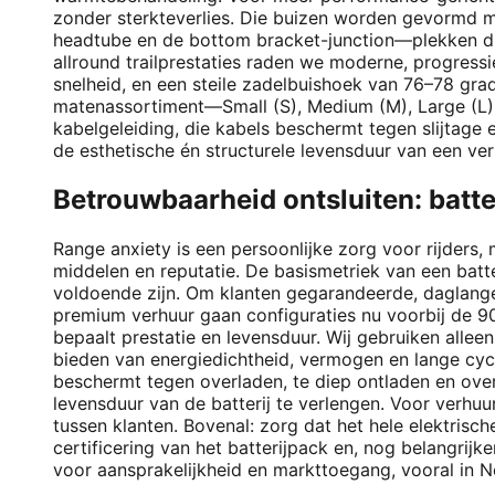
zonder sterkteverlies. Die buizen worden gevormd m
headtube en de bottom bracket-junction—plekken di
allround trailprestaties raden we moderne, progress
snelheid, en een steile zadelbuishoek van 76–78 gra
matenassortiment—Small (S), Medium (M), Large (L) e
kabelgeleiding, die kabels beschermt tegen slijtag
de esthetische én structurele levensduur van een ver
Betrouwbaarheid ontsluiten: batte
Range anxiety is een persoonlijke zorg voor rijders, 
middelen en reputatie. De basismetriek van een batte
voldoende zijn. Om klanten gegarandeerde, daglange
premium verhuur gaan configuraties nu voorbij de 900
bepaalt prestatie en levensduur. Wij gebruiken alle
bieden van energiedichtheid, vermogen en lange cyc
beschermt tegen overladen, te diep ontladen en overv
levensduur van de batterij te verlengen. Voor verhu
tussen klanten. Bovenal: zorg dat het hele elektris
certificering van het batterijpack en, nog belangrij
voor aansprakelijkheid en markttoegang, vooral in 