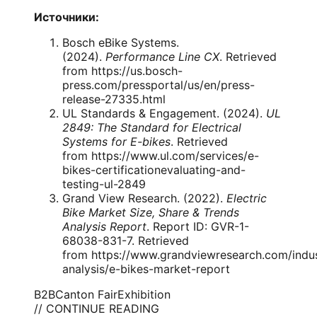
Источники:
Bosch eBike Systems.
(2024).
Performance Line CX
. Retrieved
from
https://us.bosch-
press.com/pressportal/us/en/press-
release-27335.html
UL Standards & Engagement. (2024).
UL
2849: The Standard for Electrical
Systems for E-bikes
. Retrieved
from
https://www.ul.com/services/e-
bikes-certificationevaluating-and-
testing-ul-2849
Grand View Research. (2022).
Electric
Bike Market Size, Share & Trends
Analysis Report
. Report ID: GVR-1-
68038-831-7. Retrieved
from
https://www.grandviewresearch.com/indu
analysis/e-bikes-market-report
B2B
Canton Fair
Exhibition
// CONTINUE READING