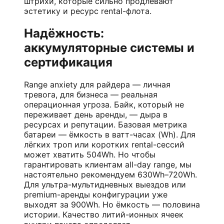
штрихи, которые сильно продлевают
эстетику и ресурс rental-флота.
Надёжность:
аккумуляторные системы и
сертификация
Range anxiety для райдера — личная
тревога, для бизнеса — реальная
операционная угроза. Байк, который не
переживает день аренды, — дыра в
ресурсах и репутации. Базовая метрика
батареи — ёмкость в ватт-часах (Wh). Для
лёгких троп или коротких rental-сессий
может хватить 504Wh. Но чтобы
гарантировать клиентам all-day range, мы
настоятельно рекомендуем 630Wh–720Wh.
Для ультра-мультидневных выездов или
premium-аренды конфигурации уже
выходят за 900Wh. Но ёмкость — половина
истории. Качество литий-ионных ячеек