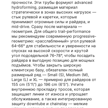
прочности. Эти трубы формуют advanced
hydroforming, размещая материал
стратегически в зонах высоких нагрузок —
стык рулевой и каретки, которые
принимают огромные силы и райдера, и
mid-drive. Сразу после материала —
геометрия. Для общего trail-performance
мы рекомендуем современную progressive-
геометрию: «расслабленный» угол рулевой
64–66° для стабильности и уверенности на
спусках на высокой скорости и крутой
угол подседельной 76–78°, чтобы посадить
райдера в выгодную позицию для мощных
подъёмов. Чтобы закрыть широкую
клиентскую базу, обязателен полный
размерный ряд — Small (S), Medium (M),
Large (L) и XL — примерно для райдеров от
155 cm (5'1\") до 196 cm (6'5"). Учтите
внутреннюю прокладку тросов, которая
защищает линии от износа и упрощает
обслуживание, а также интегрированную
защиту downtube и chainstay — мелкие