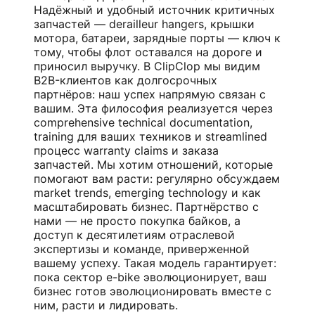
Надёжный и удобный источник критичных
запчастей — derailleur hangers, крышки
мотора, батареи, зарядные порты — ключ к
тому, чтобы флот оставался на дороге и
приносил выручку. В ClipClop мы видим
B2B-клиентов как долгосрочных
партнёров: наш успех напрямую связан с
вашим. Эта философия реализуется через
comprehensive technical documentation,
training для ваших техников и streamlined
процесс warranty claims и заказа
запчастей. Мы хотим отношений, которые
помогают вам расти: регулярно обсуждаем
market trends, emerging technology и как
масштабировать бизнес. Партнёрство с
нами — не просто покупка байков, а
доступ к десятилетиям отраслевой
экспертизы и команде, приверженной
вашему успеху. Такая модель гарантирует:
пока сектор e-bike эволюционирует, ваш
бизнес готов эволюционировать вместе с
ним, расти и лидировать.