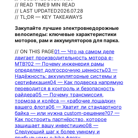
// READ TIME
9 MIN READ
// LAST UPDATED
2026.07.28
// TL;DR — KEY TAKEAWAYS
Закупайте лучшие электровнедорожные
велосипеды: ключевые характеристики
моторов, рам и аккумуляторов для парка.
// ON THIS PAGE
01
—
Что на самом деле
двигает производительность мотора e-
MTB?
02
—
Почему инженерия рамы
определяет долгосрочную ценность
03
—
Надёжность: аккумуляторные системы и
сертификация
04
—
Как подвеска напрямую
переводится в контроль и безопасность
райдера
05
—
Почему трансмиссия,
тормоза и колёса — «рабочие лошадки»
вашего флота
06
—
Хватит ли стандартного
байка — или нужна custom-решение?
07
—
Как построить партнёрство, которое
защищает вашу инвестицию
08
—
Следующий шаг к более умному и
прибыльному e-bike флоту