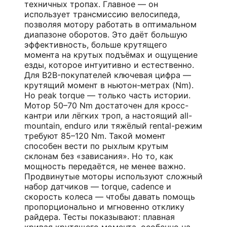
техничных тропах. Главное — он
использует трансмиссию велосипеда,
позволяя мотору работать в оптимальном
диапазоне оборотов. Это даёт большую
эффективность, больше крутящего
момента на крутых подъёмах и ощущение
езды, которое интуитивно и естественно.
Для B2B-покупателей ключевая цифра —
крутящий момент в ньютон-метрах (Nm).
Но peak torque — только часть истории.
Мотор 50–70 Nm достаточен для кросс-
кантри или лёгких троп, а настоящий all-
mountain, enduro или тяжёлый rental-режим
требуют 85–120 Nm. Такой момент
способен вести по рыхлым крутым
склонам без «зависания». Но то, как
мощность передаётся, не менее важно.
Продвинутые моторы используют сложный
набор датчиков — torque, cadence и
скорость колеса — чтобы давать помощь
пропорционально и мгновенно отклику
райдера. Тесты показывают: плавная
кривая крутящего момента, особенно на