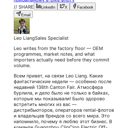
// SHARE
LinkedIn
X
Facebook
Email
Leo Liang
Sales Specialist
Leo writes from the factory floor — OEM
programmes, market notes, and what
importers actually need before they commit
volume.
Всем привет, на связи Leo Liang. Какие
фантастические недели — особенно после
недавней
138th Canton Fair
. Атмосфера
бурлила, и дело было не только в байках,
которые мы показывали! Было здорово
встретить многих из вас —
дистрибьюторов, операторов rental-флотов
и владельцев брендов со всего мира. Это
напомнило, почему я люблю этот бизнес. В
команде Guangzhou ClipClop Electric Off-