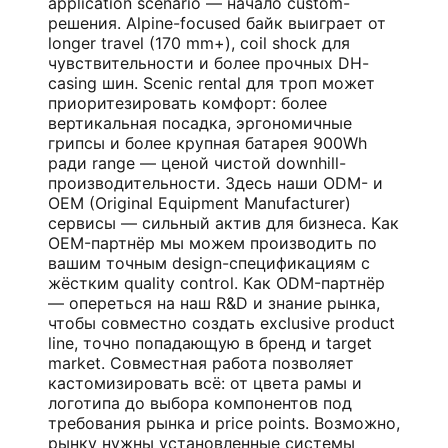
application scenario — начало custom-
решения. Alpine-focused байк выиграет от
longer travel (170 mm+), coil shock для
чувствительности и более прочных DH-
casing шин. Scenic rental для троп может
приоритезировать комфорт: более
вертикальная посадка, эргономичные
грипсы и более крупная батарея 900Wh
ради range — ценой чистой downhill-
производительности. Здесь наши ODM- и
OEM (Original Equipment Manufacturer)
сервисы — сильный актив для бизнеса. Как
OEM-партнёр мы можем производить по
вашим точным design-спецификациям с
жёстким quality control. Как ODM-партнёр
— опереться на наш R&D и знание рынка,
чтобы совместно создать exclusive product
line, точно попадающую в бренд и target
market. Совместная работа позволяет
кастомизировать всё: от цвета рамы и
логотипа до выбора компонентов под
требования рынка и price points. Возможно,
рынку нужны установленные системы