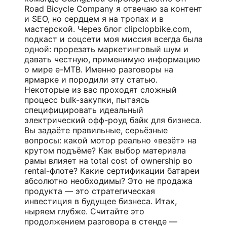
Road Bicycle Company я отвечаю за контент
и SEO, но сердцем я на тропах и в
мастерской. Через блог clipclopbike.com,
подкаст и соцсети моя миссия всегда была
одной: прорезать маркетинговый шум и
давать честную, применимую информацию
о мире e-MTB. Именно разговоры на
ярмарке и породили эту статью.
Некоторые из вас проходят сложный
процесс bulk-закупки, пытаясь
специфицировать идеальный
электрический офф-роуд байк для бизнеса.
Вы задаёте правильные, серьёзные
вопросы: какой мотор реально «везёт» на
крутом подъёме? Как выбор материала
рамы влияет на total cost of ownership во
rental-флоте? Какие сертификации батареи
абсолютно необходимы? Это не продажа
продукта — это стратегическая
инвестиция в будущее бизнеса. Итак,
ныряем глубже. Считайте это
продолжением разговора в стенде —