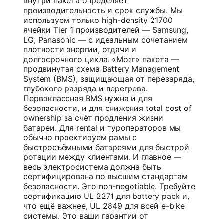
внутри пакета определяет
производительность и срок службы. Мы
используем только high-density 21700
ячейки Tier 1 производителей — Samsung,
LG, Panasonic — с идеальным сочетанием
плотности энергии, отдачи и
долгосрочного цикла. «Мозг» пакета —
продвинутая схема Battery Management
System (BMS), защищающая от перезаряда,
глубокого разряда и перегрева.
Первоклассная BMS нужна и для
безопасности, и для снижения total cost of
ownership за счёт продления жизни
батареи. Для rental и туроператоров мы
обычно проектируем рамы с
быстросъёмными батареями для быстрой
ротации между клиентами. И главное —
весь электросистема должна быть
сертифицирована по высшим стандартам
безопасности. Это non-negotiable. Требуйте
сертификацию
UL 2271
для battery pack и,
что ещё важнее, UL 2849 для всей e-bike
системы. Это ваши гарантии от