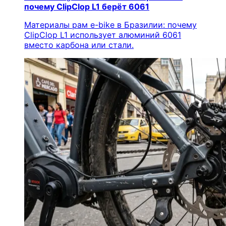
почему ClipClop L1 берёт 6061
Материалы рам e-bike в Бразилии: почему
ClipClop L1 использует алюминий 6061
вместо карбона или стали.