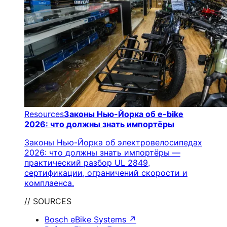
Resources
Законы Нью-Йорка об e-bike
2026: что должны знать импортёры
Законы Нью-Йорка об электровелосипедах
2026: что должны знать импортёры —
практический разбор UL 2849,
сертификации, ограничений скорости и
комплаенса.
// SOURCES
Bosch eBike Systems
↗