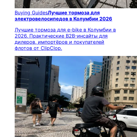
Buying Guides
Лучшие тормоза для
электровелосипедов в Колумбии 2026
Лучшие тормоза для e-bike в Колумбии в
2026. Практические B2B-инсайты для
дилеров, импортёров и покупателей
флотов от ClipClop.