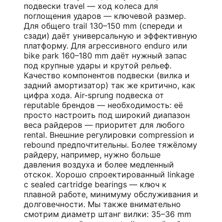
подвески travel — ход колеса для
поглощения ударов — ключевой размер.
Для общего trail 130–150 mm (спереди и
сзади) даёт универсальную и эффективную
платформу. Для агрессивного enduro или
bike park 160–180 mm даёт нужный запас
под крупные удары и крутой рельеф.
Качество компонентов подвески (вилка и
задний амортизатор) так же критично, как
цифра хода. Air-sprung подвеска от
reputable брендов — необходимость: её
просто настроить под широкий диапазон
веса райдеров — приоритет для любого
rental. Внешние регулировки compression и
rebound предпочтительны. Более тяжёлому
райдеру, например, нужно больше
давления воздуха и более медленный
отскок. Хорошо спроектированный linkage
с sealed cartridge bearings — ключ к
плавной работе, минимуму обслуживания и
долговечности. Мы также внимательно
смотрим диаметр штанг вилки: 35–36 mm