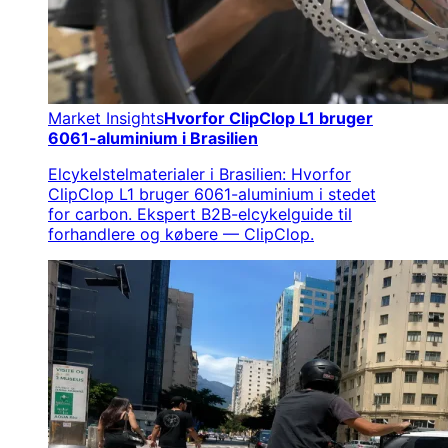
Market Insights
Hvorfor ClipClop L1 bruger
6061-aluminium i Brasilien
Elcykelstelmaterialer i Brasilien: Hvorfor
ClipClop L1 bruger 6061-aluminium i stedet
for carbon. Ekspert B2B-elcykelguide til
forhandlere og købere — ClipClop.