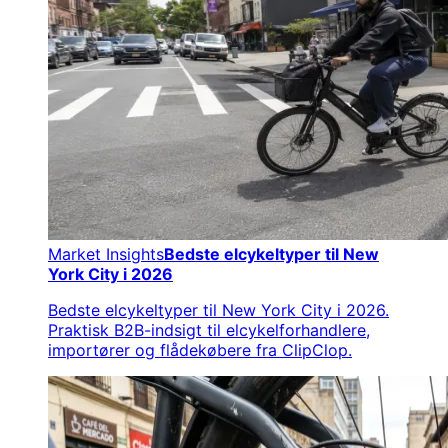
Market Insights
Bedste elcykeltyper til New
York City i 2026
Bedste elcykeltyper til New York City i 2026.
Praktisk B2B-indsigt til elcykelforhandlere,
importører og flådekøbere fra ClipClop.