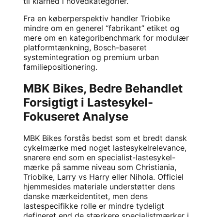
til klarhed i hovedkategorier.
Fra en køberperspektiv handler Triobike
mindre om en generel “fabrikant” etiket og
mere om en kategoribenchmark for modulær
platformtænkning, Bosch-baseret
systemintegration og premium urban
familiepositionering.
MBK Bikes, Bedre Behandlet
Forsigtigt i Lastesykel-
Fokuseret Analyse
MBK Bikes
forstås bedst som et bredt dansk
cykelmærke med noget lastesykelrelevance,
snarere end som en specialist-lastesykel-
mærke på samme niveau som Christiania,
Triobike, Larry vs Harry eller Nihola. Officiel
hjemmesides materiale understøtter dens
danske mærkeidentitet, men dens
lastespecifikke rolle er mindre tydeligt
defineret end de stærkere specialistmærker i