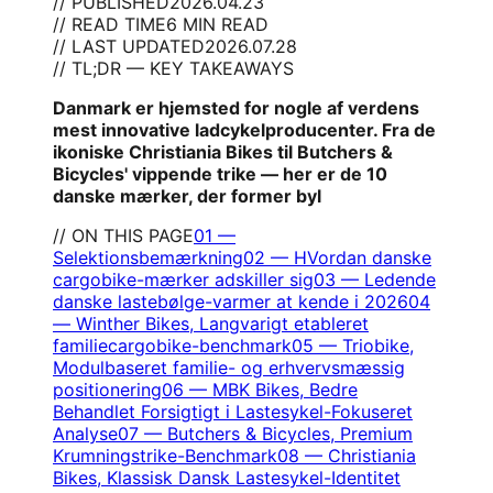
// PUBLISHED
2026.04.23
// READ TIME
6 MIN READ
// LAST UPDATED
2026.07.28
// TL;DR — KEY TAKEAWAYS
Danmark er hjemsted for nogle af verdens
mest innovative ladcykelproducenter. Fra de
ikoniske Christiania Bikes til Butchers &
Bicycles' vippende trike — her er de 10
danske mærker, der former byl
// ON THIS PAGE
01
—
Selektionsbemærkning
02
—
HVordan danske
cargobike-mærker adskiller sig
03
—
Ledende
danske lastebølge-varmer at kende i 2026
04
—
Winther Bikes, Langvarigt etableret
familiecargobike-benchmark
05
—
Triobike,
Modulbaseret familie- og erhvervsmæssig
positionering
06
—
MBK Bikes, Bedre
Behandlet Forsigtigt i Lastesykel-Fokuseret
Analyse
07
—
Butchers & Bicycles, Premium
Krumningstrike-Benchmark
08
—
Christiania
Bikes, Klassisk Dansk Lastesykel-Identitet