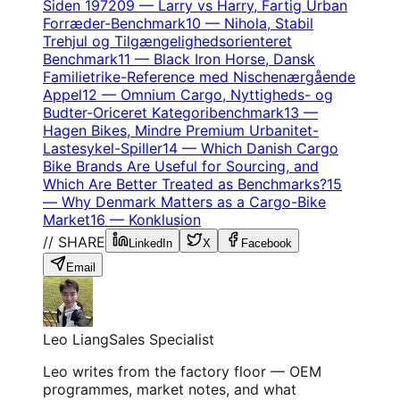
Siden 1972
09
—
Larry vs Harry, Fartig Urban
Forræder-Benchmark
10
—
Nihola, Stabil
Trehjul og Tilgængelighedsorienteret
Benchmark
11
—
Black Iron Horse, Dansk
Familietrike-Reference med Nischenærgående
Appel
12
—
Omnium Cargo, Nyttigheds- og
Budter-Oriceret Kategoribenchmark
13
—
Hagen Bikes, Mindre Premium Urbanitet-
Lastesykel-Spiller
14
—
Which Danish Cargo
Bike Brands Are Useful for Sourcing, and
Which Are Better Treated as Benchmarks?
15
—
Why Denmark Matters as a Cargo-Bike
Market
16
—
Konklusion
// SHARE
LinkedIn
X
Facebook
Email
Leo Liang
Sales Specialist
Leo writes from the factory floor — OEM
programmes, market notes, and what