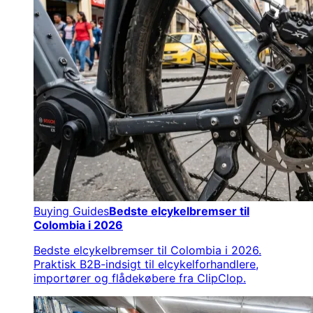
Buying Guides
Bedste elcykelbremser til
Colombia i 2026
Bedste elcykelbremser til Colombia i 2026.
Praktisk B2B-indsigt til elcykelforhandlere,
importører og flådekøbere fra ClipClop.