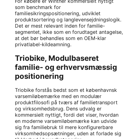
For købere er Winther kommersielt nyttigt
som benchmark for
familiesikringspositionering, udviklet
produktsortering og langlevensejdningslogik.
Det er mest relevant inden for familie-
segmentet, ikke som en forudtaget antagelse,
at det bør behandles som en OEM-klar
privatlabel-kildeamning.
Triobike, Modulbaseret
familie- og erhvervsmæssig
positionering
Triobike
forstås bedst som et københavnsk
varsemiløbemærke med en modulær
produktfilosofi på tværs af familietransport
og virksomhedsbrug. Dens udvalg er
kommersielt nyttigt, fordi det viser, hvordan
en moderne varsemiløbemærke kan udvide
sig fra familiebruk til mere konfigurerbare
virksomhedsopsætninger, uden at forlade sig