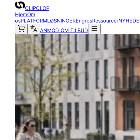
CLIPCLOP
Hjem
Om
os
PLATFORM
LØSNINGER
Engros
Ressourcer
NYHEDE
ANMOD OM TILBUD