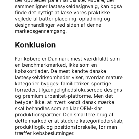
der optræder på en landsliste. Købere, der
sammenligner lastesykeldesignvalg, kan også
finde det nyttigt at læse vores praktiske
vejlede til
batteriplacering, opladning og
designhandlinger
ved siden af denne
markedsgennemgang.
Konklusion
For købere er Danmark mest værdifuldt som
en benchmarkmarked, ikke som en
købskortlader. De mest kendte danske
lastesykelvirksomheder viser, hvordan mature
kategorier bygges: familietriker, sportige
forræder, tilgængelighedsfokuserede designs
og premium urbanitet-platforme. Men det
betyder ikke, at hvert kendt dansk mærke
skal behandles som en klar OEM-klar
produktionspartner. Den smartere brug af
dette marked er at studere kategorilederskab,
produktlogik og positionsforskelle, før man
træffer købsbeslutninger.