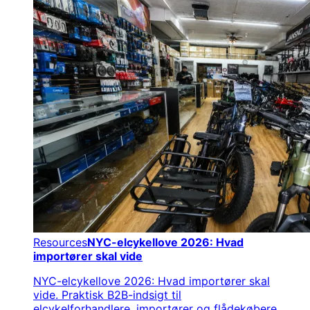
Resources
NYC-elcykellove 2026: Hvad
importører skal vide
NYC-elcykellove 2026: Hvad importører skal
vide. Praktisk B2B-indsigt til
elcykelforhandlere, importører og flådekøbere