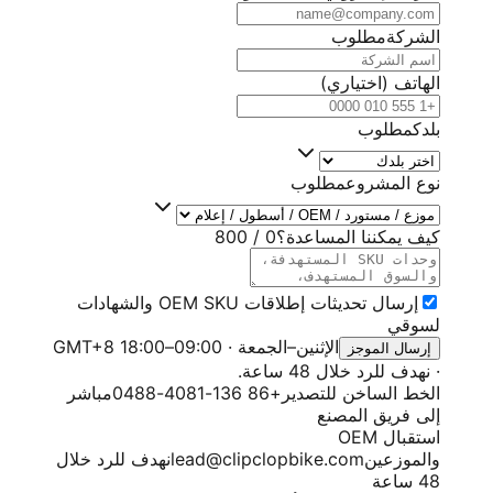
الشركة
مطلوب
الهاتف (اختياري)
بلدك
مطلوب
نوع المشروع
مطلوب
كيف يمكننا المساعدة؟
0
/
800
إرسال تحديثات إطلاقات OEM SKU والشهادات
لسوقي
الإثنين–الجمعة · 09:00–18:00 GMT+8
إرسال الموجز
· نهدف للرد خلال 48 ساعة.
الخط الساخن للتصدير
+86 136-4081-0488
مباشر
إلى فريق المصنع
استقبال OEM
والموزعين
lead@clipclopbike.com
نهدف للرد خلال
48 ساعة