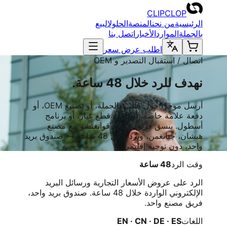
CLIPCLOP
الرئيسية
من نحن
المنصة
الحلول
البيع
بالجملة
الموارد
الأخبار
اتصل بنا
اطلب عرض سعر
اتصال / استقبال التصدير و OEM
نهدف للرد خلال 48 ساعة.
أرسل موجزًا حول طلب بالجملة، أو تصنيع OEM، أو
دفعة علامة خاصة، أو توريد قطع غيار، أو برنامج
أسطول. ينسق فريق مكتب قوانغتشو مع مصنع
هيشان، جيانغمن، ويرد خلال 48 ساعة — صندوق بريد
واحد، دون توجيه إقليمي.
وقت الرد
48 ساعة
الرد على عروض الأسعار التجارية ورسائل البريد
الإلكتروني الواردة خلال 48 ساعة. صندوق بريد واحد،
فريق مصنع واحد.
اللغات
EN · CN · DE · ES