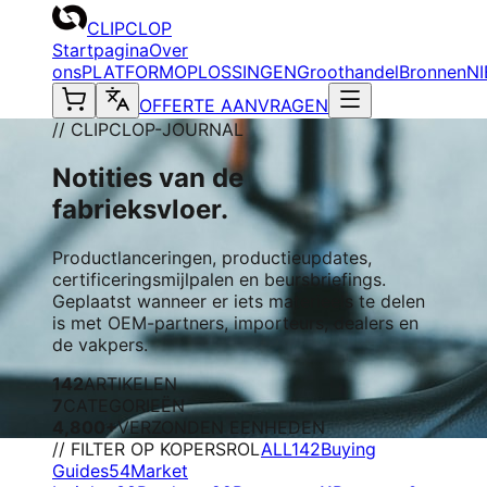
CLIPCLOP
Startpagina
Over
ons
PLATFORM
OPLOSSINGEN
Groothandel
Bronnen
N
OFFERTE AANVRAGEN
// CLIPCLOP-JOURNAL
Notities van de
fabrieksvloer.
Productlanceringen, productieupdates,
certificeringsmijlpalen en beursbriefings.
Geplaatst wanneer er iets materieels te delen
is met OEM-partners, importeurs, dealers en
de vakpers.
142
ARTIKELEN
7
CATEGORIEËN
4,800+
VERZONDEN EENHEDEN
// FILTER OP KOPERSROL
ALL
142
Buying
Guides
54
Market