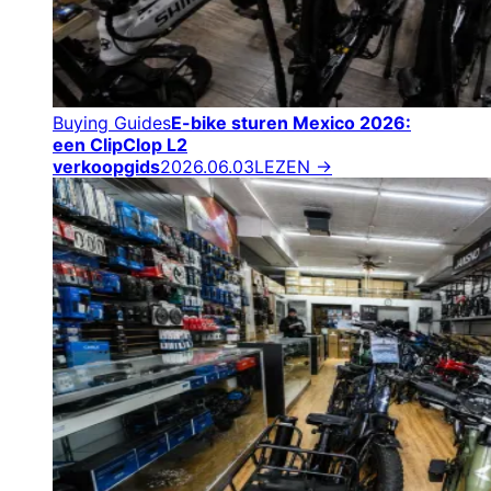
Buying Guides
E-bike sturen Mexico 2026:
een ClipClop L2
verkoopgids
2026.06.03
LEZEN →