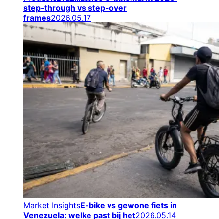
step-through vs step-over
frames
2026.05.17
Market Insights
E-bike vs gewone fiets in
Venezuela: welke past bij het
2026.05.14