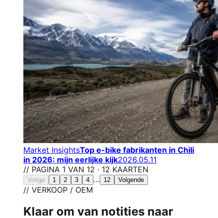
Market Insights
Top e-bike fabrikanten in Chili
in 2026: mijn eerlijke kijk
2026.05.11
// PAGINA 1 VAN 12 · 12 KAARTEN
…
Vorige
1
2
3
4
12
Volgende
// VERKOOP / OEM
Klaar om van notities naar