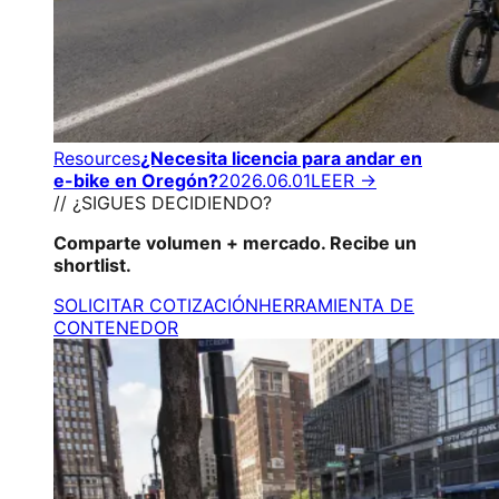
Resources
¿Necesita licencia para andar en
e-bike en Oregón?
2026.06.01
LEER →
// ¿SIGUES DECIDIENDO?
Comparte volumen + mercado. Recibe un
shortlist.
SOLICITAR COTIZACIÓN
HERRAMIENTA DE
CONTENEDOR