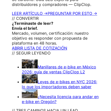
distribuidores y compradores — ClipClop.
LEER ARTÍCULO →
PREGUNTAR POR ESTO →
// CONVERTIR
¿Terminaste de leer?
Envía el brief.
Mercado, volumen, certificación: nuestro
objetivo es responder con propuesta de
plataforma en 48 horas.
ABRIR LISTA DE COTIZACIÓN
// SEGUIR LEYENDO
Manillares de e-bike en México
2026: guía de ventas ClipClop L2
Leyes de e-bikes en NYC 2026:
lo que los importadores deben saber
¿Necesita licencia para andar en
e-bike en Oregón?
// TRES CAMINOS HACIA UN LEAD