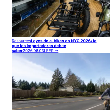
Resources
Leyes de e-bikes en NYC 2026: lo
que los importadores deben
saber
2026.06.03
LEER →