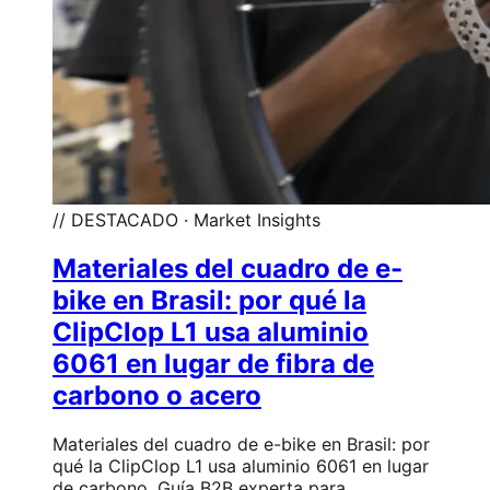
// DESTACADO · Market Insights
Materiales del cuadro de e-
bike en Brasil: por qué la
ClipClop L1 usa aluminio
6061 en lugar de fibra de
carbono o acero
Materiales del cuadro de e-bike en Brasil: por
qué la ClipClop L1 usa aluminio 6061 en lugar
de carbono. Guía B2B experta para