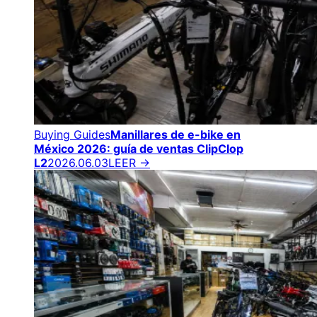
Buying Guides
Manillares de e-bike en
México 2026: guía de ventas ClipClop
L2
2026.06.03
LEER →