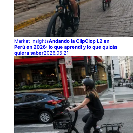
Market Insights
Andando la ClipClop L2 en
Perú en 2026: lo que aprendí y lo que quizás
quiera saber
2026.05.21