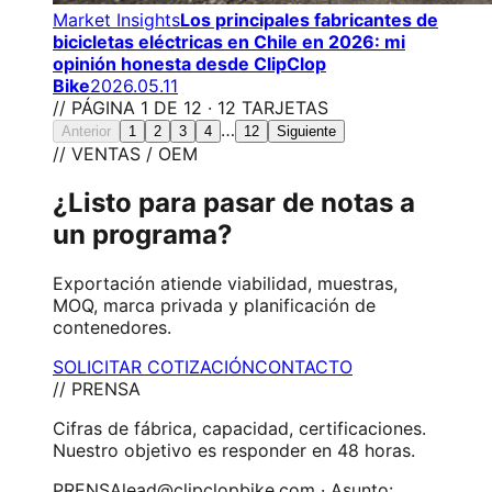
Market Insights
Los principales fabricantes de
bicicletas eléctricas en Chile en 2026: mi
opinión honesta desde ClipClop
Bike
2026.05.11
// PÁGINA 1 DE 12 · 12 TARJETAS
…
Anterior
1
2
3
4
12
Siguiente
// VENTAS / OEM
¿Listo para pasar de notas a
un programa?
Exportación atiende viabilidad, muestras,
MOQ, marca privada y planificación de
contenedores.
SOLICITAR COTIZACIÓN
CONTACTO
// PRENSA
Cifras de fábrica, capacidad, certificaciones.
Nuestro objetivo es responder en 48 horas.
PRENSA
lead@clipclopbike.com · Asunto: