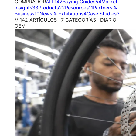
COMPRADOR
ALL
142
Buying Guides
54
Market
Insights
38
Products
22
Resources
11
Partners &
Business
10
News & Exhibitions
4
Case Studies
3
// 142 ARTÍCULOS · 7 CATEGORÍAS · DIARIO
OEM