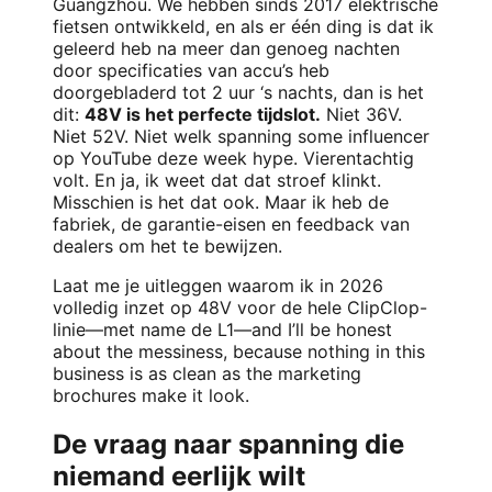
Guangzhou. We hebben sinds 2017 elektrische
fietsen ontwikkeld, en als er één ding is dat ik
geleerd heb na meer dan genoeg nachten
door specificaties van accu’s heb
doorgebladerd tot 2 uur ‘s nachts, dan is het
dit:
48V is het perfecte tijdslot.
Niet 36V.
Niet 52V. Niet welk spanning some influencer
op YouTube deze week hype. Vierentachtig
volt. En ja, ik weet dat dat stroef klinkt.
Misschien is het dat ook. Maar ik heb de
fabriek, de garantie-eisen en feedback van
dealers om het te bewijzen.
Laat me je uitleggen waarom ik in 2026
volledig inzet op 48V voor de hele ClipClop-
linie—met name de L1—and I’ll be honest
about the messiness, because nothing in this
business is as clean as the marketing
brochures make it look.
De vraag naar spanning die
niemand eerlijk wilt