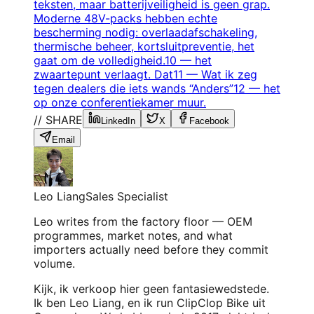
teksten, maar batterijveiligheid is geen grap.
Moderne 48V-packs hebben echte
bescherming nodig: overlaadafschakeling,
thermische beheer, kortsluitpreventie, het
gaat om de volledigheid.
10
—
het
zwaartepunt verlaagt. Dat
11
—
Wat ik zeg
tegen dealers die iets wands “Anders”
12
—
het
op onze conferentiekamer muur.
// SHARE
LinkedIn
X
Facebook
Email
Leo Liang
Sales Specialist
Leo writes from the factory floor — OEM
programmes, market notes, and what
importers actually need before they commit
volume.
Kijk, ik verkoop hier geen fantasiewedstede.
Ik ben Leo Liang, en ik run ClipClop Bike uit