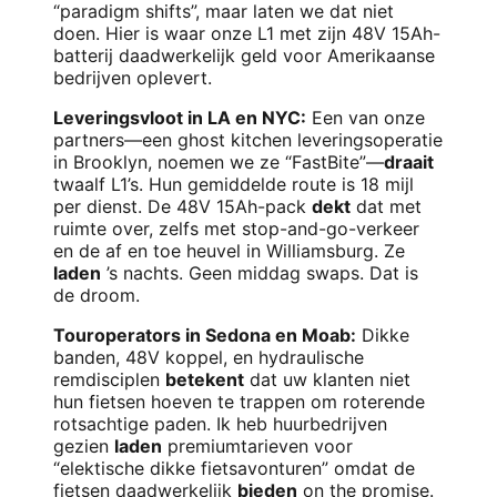
“paradigm shifts”, maar laten we dat niet
doen. Hier is waar onze L1 met zijn 48V 15Ah-
batterij daadwerkelijk geld voor Amerikaanse
bedrijven oplevert.
Leveringsvloot in LA en NYC:
Een van onze
partners—een ghost kitchen leveringsoperatie
in Brooklyn, noemen we ze “FastBite”—
draait
twaalf L1’s. Hun gemiddelde route is 18 mijl
per dienst. De 48V 15Ah-pack
dekt
dat met
ruimte over, zelfs met stop-and-go-verkeer
en de af en toe heuvel in Williamsburg. Ze
laden
’s nachts. Geen middag swaps. Dat is
de droom.
Touroperators in Sedona en Moab:
Dikke
banden, 48V koppel, en hydraulische
remdisciplen
betekent
dat uw klanten niet
hun fietsen hoeven te trappen om roterende
rotsachtige paden. Ik heb huurbedrijven
gezien
laden
premiumtarieven voor
“elektische dikke fietsavonturen” omdat de
fietsen daadwerkelijk
bieden
on the promise.