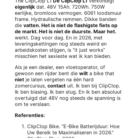
The ClipClop L1
De ClipClop L1
verkondigt
eigenlijk
dat. 48V 15Ah. 720Wh. 750W
eerlijke, bromloos vermogen. 6061 loodsmuur
frame. Hydraulische remmen. Dikke banden
die
vatten. Het is niet de flashigste fiets op
de markt. Het is niet de duurste. Maar het.
werkt. Dag voor dag. En in 2026, met
leveringskettingen nog steeds weird en
arbeidskosten stijgen, is “it just works”
misschien het sexieste wat ik kan bieden.
Als je een dealer, een vloetoperator, of
gewoon een rijder bent die
wilt
a bike that
niet
je laten vergeten na één hard
zomercursus,
contact
uit. Ik ben bij ClipClop.
Ik ben biasing. Ik ben stug. En ik ben absoluut
overtuigd dat 48V nog steeds de spanning is
om te verslaan.
Referenties:
ClipClop Bike. “E-Bike Batterijduur: Hoe
Uw Bereik te Maximaliseren in 2026.”