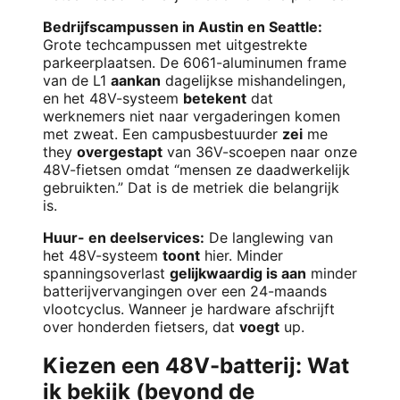
Bedrijfscampussen in Austin en Seattle:
Grote techcampussen met uitgestrekte
parkeerplaatsen. De 6061-aluminumen frame
van de L1
aankan
dagelijkse mishandelingen,
en het 48V-systeem
betekent
dat
werknemers niet naar vergaderingen komen
met zweat. Een campusbestuurder
zei
me
they
overgestapt
van 36V-scoepen naar onze
48V-fietsen omdat “mensen ze daadwerkelijk
gebruikten.” Dat is de metriek die belangrijk
is.
Huur- en deelservices:
De langlewing van
het 48V-systeem
toont
hier. Minder
spanningsoverlast
gelijkwaardig is aan
minder
batterijvervangingen over een 24-maands
vlootcyclus. Wanneer je hardware afschrijft
over honderden fietsers, dat
voegt
up.
Kiezen een 48V-batterij: Wat
ik bekijk (beyond de