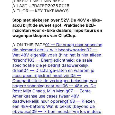
// READ TIME
11 MIN READ
// LAST UPDATED
2026.07.28
// TL;DR — KEY TAKEAWAYS
Stop met piekeren over 52V. De 48V e-bike-
accu blijft de sweet spot. Praktische B2B-
inzichten voor e-bike dealers, importeurs en
wagenparkkopers van ClipClop.
// ON THIS PAGE
01
—
De vraag naar spanning
die niemand eerlijk wilt beantwoorden
02
—
Wat 48V eigenlijk voelt (hint: het is niet alleen
“kracht”)
03
—
Energiedichtheid: de saaie
specificatie die je bedrijf daadwerkelijk
draait
04
—
Discharge-raten en waarom je
accu geen ritjeskoel moet zijn
05
—
Compatibiliteit: de verborgen belasting van
hogere spanning naar peil
06
—
48V vs. De
Rest: Mijn Chaos, Mijn Menig
07
—
Echte
Amerikaanse use cases (waar 48V
daadwerkelijk huur opbrengt)
08
—
Kiezen
een 48V-batterij: Wat ik bekijk (beyond de
obviouse)
09
—
Ik ben meestal vrij los in deze