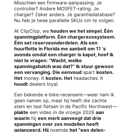
Misschien een firmware-aanpassing. Je
controller? Andere MOSFET-rating. Je
charger? Zeker anders. Je garantiedatabase?
Nu heb je twee parallelle SKUs om te volgen.
At ClipClop, we
houden we het simpel. Één
spanningplatform. Één chargerecosysteem.
Één set reserveonderdelen. Als een
huurflotte in Florida me aanbelt om 11 ‘s
avonds omdat een charger is kapot, hoef ik
niet te vragen: “Wacht, welke
spanningsbatch was dat?” Ik stuur gewoon
een vervanging. Die eenvoud
spart
kosten.
Het
money. It
kosten. Het
headaches. It
houdt
dealers loyal.
Een bekende e-bike-recensent—weer nam ik
geen namen op, maar hij heeft die zachte
stem en test fietsen in de Pacific Northwest—
plakte
een video in de vroege 2026
aan
waarin
hij
een merk aanveegt dat drie
spanningen over zes modellen heeft
gelanceerd. Hij
noemde
het “een delen-