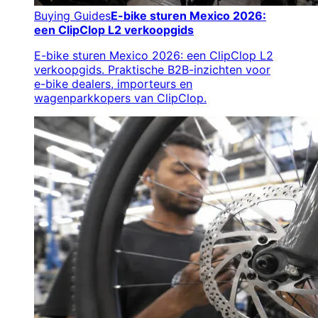
Buying Guides
E-bike sturen Mexico 2026:
een ClipClop L2 verkoopgids
E-bike sturen Mexico 2026: een ClipClop L2
verkoopgids. Praktische B2B-inzichten voor
e-bike dealers, importeurs en
wagenparkkopers van ClipClop.