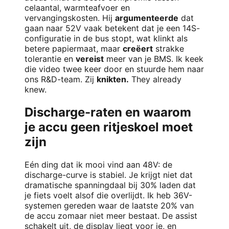
celaantal, warmteafvoer en
vervangingskosten. Hij
argumenteerde
dat
gaan naar 52V vaak betekent dat je een 14S-
configuratie in de bus stopt, wat klinkt als
betere papiermaat, maar
creëert
strakke
tolerantie en
vereist
meer van je BMS. Ik keek
die video twee keer door en stuurde hem naar
ons R&D-team. Zij
knikten.
They already
knew.
Discharge-raten en waarom
je accu geen ritjeskoel moet
zijn
Eén ding dat ik mooi vind aan 48V: de
discharge-curve is stabiel. Je krijgt niet dat
dramatische spanningdaal bij 30% laden dat
je fiets voelt alsof die overlijdt. Ik heb 36V-
systemen gereden waar de laatste 20% van
de accu zomaar niet meer bestaat. De assist
schakelt uit, de display liegt voor je, en