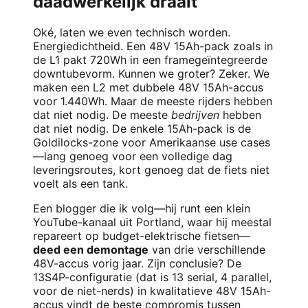
daadwerkelijk draait
Oké, laten we even technisch worden.
Energiedichtheid. Een 48V 15Ah-pack zoals in
de L1 pakt 720Wh in een framegeïntegreerde
downtubevorm. Kunnen we groter? Zeker. We
maken een L2 met dubbele 48V 15Ah-accus
voor 1.440Wh. Maar de meeste rijders hebben
dat niet nodig. De meeste
bedrijven
hebben
dat niet nodig. De enkele 15Ah-pack is de
Goldilocks-zone voor Amerikaanse use cases
—lang genoeg voor een volledige dag
leveringsroutes, kort genoeg dat de fiets niet
voelt als een tank.
Een blogger die ik volg—hij runt een klein
YouTube-kanaal uit Portland, waar hij meestal
repareert op budget-elektrische fietsen—
deed een demontage
van drie verschillende
48V-accus vorig jaar. Zijn conclusie? De
13S4P-configuratie (dat is 13 serial, 4 parallel,
voor de niet-nerds) in kwalitatieve 48V 15Ah-
accus vindt de beste compromis tussen