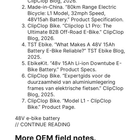
ClipClop Blog, 2026.
Made-in-China. “80km Range Electric
Bicycle: L1 Model, 32mph Speed,
48V15ah Battery.” Product Specification.
ClipClop Bike. “Clipclop L1 Pro: The
Ultimate B2B Off-Road E-Bike.” ClipClop
Blog, 2026.
TST Ebike. “What Makes A 48V 15Ah
Battery E-Bike Reliable?” TST Ebike Blog,
2025.
EbikeKit. “48v 15Ah Li-ion Downtube E-
Bike Battery.” Product Specs.
ClipClop Bike. “Expertgids voor de
duurzaamheid van aluminiumlegering
frames van elektrische fietsen.” ClipClop
Blog, 2025.
ClipClop Bike. “Model L1 - ClipClop
Bike.” Product Page.
48V e-bike battery
// CONTINUE READING
More OEM field notes.