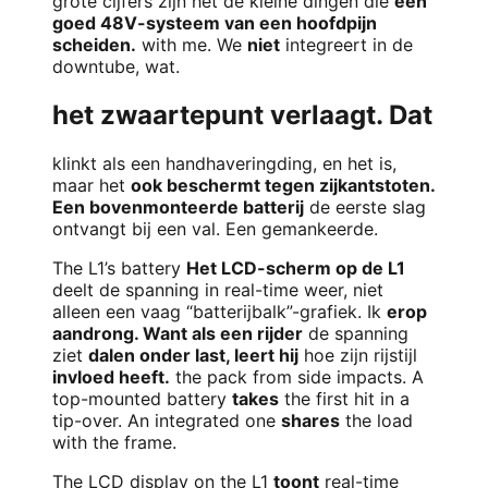
grote cijfers zijn het de kleine dingen die
een
goed 48V-systeem van een hoofdpijn
scheiden.
with me. We
niet
integreert in de
downtube, wat.
het zwaartepunt verlaagt. Dat
klinkt als een handhaveringding, en het is,
maar het
ook beschermt tegen zijkantstoten.
Een bovenmonteerde batterij
de eerste slag
ontvangt bij een val. Een gemankeerde.
The L1’s battery
Het LCD-scherm op de L1
deelt de spanning in real-time weer, niet
alleen een vaag “batterijbalk”-grafiek. Ik
erop
aandrong. Want als een rijder
de spanning
ziet
dalen onder last, leert hij
hoe zijn rijstijl
invloed heeft.
the pack from side impacts. A
top-mounted battery
takes
the first hit in a
tip-over. An integrated one
shares
the load
with the frame.
The LCD display on the L1
toont
real-time