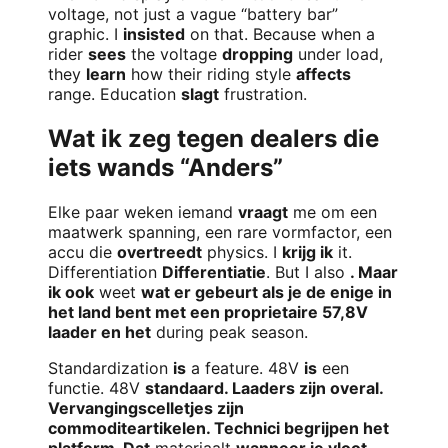
voltage, not just a vague “battery bar”
graphic. I
insisted
on that. Because when a
rider
sees
the voltage
dropping
under load,
they
learn
how their riding style
affects
range. Education
slagt
frustration.
Wat ik zeg tegen dealers die
iets wands “Anders”
Elke paar weken iemand
vraagt
me om een
maatwerk spanning, een rare vormfactor, een
accu die
overtreedt
physics. I
krijg ik
it.
Differentiation
Differentiatie
. But I also
. Maar
ik ook
weet
wat er gebeurt als je de enige in
het land bent met een proprietaire 57,8V
laader en het
during peak season.
Standardization
is
a feature. 48V
is
een
functie. 48V
standaard. Laaders zijn overal.
Vervangingscelletjes zijn
commoditeartikelen. Technici begrijpen het
platform. Dat
materiaalt
wanneer je vloot