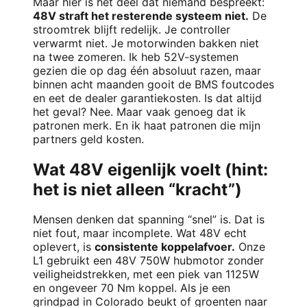
Maar hier is het deel dat niemand bespreekt:
48V straft het resterende systeem niet.
De
stroomtrek blijft redelijk. Je controller
verwarmt niet. Je motorwinden bakken niet
na twee zomeren. Ik heb 52V-systemen
gezien die op dag één absoluut razen, maar
binnen acht maanden gooit de BMS foutcodes
en eet de dealer garantiekosten. Is dat altijd
het geval? Nee. Maar vaak genoeg dat ik
patronen merk. En ik haat patronen die mijn
partners geld kosten.
Wat 48V eigenlijk voelt (hint:
het is niet alleen “kracht”)
Mensen denken dat spanning “snel” is. Dat is
niet fout, maar incomplete. Wat 48V echt
oplevert, is
consistente koppelafvoer.
Onze
L1 gebruikt een 48V 750W hubmotor zonder
veiligheidstrekken, met een piek van 1125W
en ongeveer 70 Nm koppel. Als je een
grindpad in Colorado beukt of groenten naar