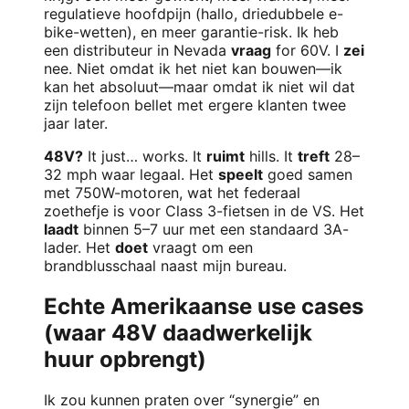
regulatieve hoofdpijn (hallo, driedubbele e-
bike-wetten), en meer garantie-risk. Ik heb
een distributeur in Nevada
vraag
for 60V. I
zei
nee. Niet omdat ik het niet kan bouwen—ik
kan het absoluut—maar omdat ik niet wil dat
zijn telefoon bellet met ergere klanten twee
jaar later.
48V?
It just… works. It
ruimt
hills. It
treft
28–
32 mph waar legaal. Het
speelt
goed samen
met 750W-motoren, wat het federaal
zoethefje is voor Class 3-fietsen in de VS. Het
laadt
binnen 5–7 uur met een standaard 3A-
lader. Het
doet
vraagt om een
brandblusschaal naast mijn bureau.
Echte Amerikaanse use cases
(waar 48V daadwerkelijk
huur opbrengt)
Ik zou kunnen praten over “synergie” en