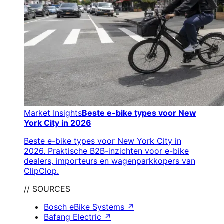
Market Insights
Beste e-bike types voor New
York City in 2026
Beste e-bike types voor New York City in
2026. Praktische B2B-inzichten voor e-bike
dealers, importeurs en wagenparkkopers van
ClipClop.
// SOURCES
Bosch eBike Systems
↗
Bafang Electric
↗