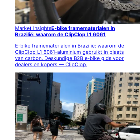
Market Insights
E-bike framematerialen in
Brazilië: waarom de ClipClop L1 6061
E-bike framematerialen in Brazilië: waarom de
ClipClop L1 6061-aluminium gebruikt in plaats
van carbon. Deskundige B2B e-bike gids voor
dealers en kopers — ClipClop.