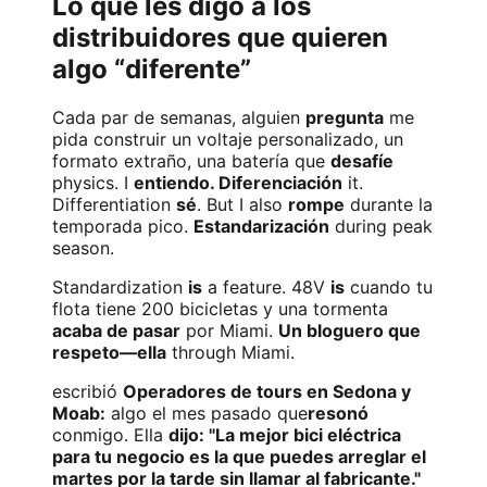
Lo que les digo a los
distribuidores que quieren
algo “diferente”
Cada par de semanas, alguien
pregunta
me
pida construir un voltaje personalizado, un
formato extraño, una batería que
desafíe
physics. I
entiendo. Diferenciación
it.
Differentiation
sé
. But I also
rompe
durante la
temporada pico.
Estandarización
during peak
season.
Standardization
is
a feature. 48V
is
cuando tu
flota tiene 200 bicicletas y una tormenta
acaba de pasar
por Miami.
Un bloguero que
respeto—ella
through Miami.
escribió
Operadores de tours en Sedona y
Moab:
algo el mes pasado que
resonó
conmigo. Ella
dijo: "La mejor bici eléctrica
para tu negocio es la que puedes arreglar el
martes por la tarde sin llamar al fabricante."