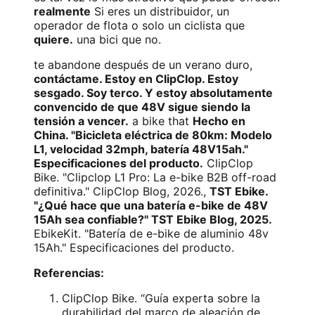
realmente
Si eres un distribuidor, un
operador de flota o solo un ciclista que
quiere.
una bici que no.
te abandone después de un verano duro,
contáctame. Estoy en ClipClop. Estoy
sesgado. Soy terco. Y estoy absolutamente
convencido de que 48V sigue siendo la
tensión a vencer.
a bike that
Hecho en
China. "Bicicleta eléctrica de 80km: Modelo
L1, velocidad 32mph, batería 48V15ah."
Especificaciones del producto.
ClipClop
Bike. "Clipclop L1 Pro: La e-bike B2B off-road
definitiva." ClipClop Blog, 2026.,
TST Ebike.
"¿Qué hace que una batería e-bike de 48V
15Ah sea confiable?" TST Ebike Blog, 2025.
EbikeKit. "Batería de e-bike de aluminio 48v
15Ah." Especificaciones del producto.
Referencias:
ClipClop Bike. “Guía experta sobre la
durabilidad del marco de aleación de