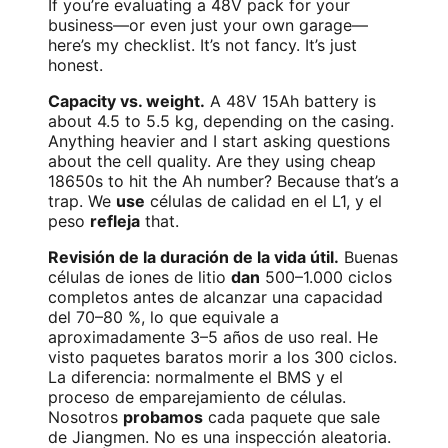
If you’re evaluating a 48V pack for your
business—or even just your own garage—
here’s my checklist. It’s not fancy. It’s just
honest.
Capacity vs. weight.
A 48V 15Ah battery is
about 4.5 to 5.5 kg, depending on the casing.
Anything heavier and I start asking questions
about the cell quality. Are they using cheap
18650s to hit the Ah number? Because that’s a
trap. We
use
células de calidad en el L1, y el
peso
refleja
that.
Revisión de la duración de la vida útil.
Buenas
células de iones de litio
dan
500–1.000 ciclos
completos antes de alcanzar una capacidad
del 70–80 %, lo que equivale a
aproximadamente 3–5 años de uso real. He
visto paquetes baratos morir a los 300 ciclos.
La diferencia: normalmente el BMS y el
proceso de emparejamiento de células.
Nosotros
probamos
cada paquete que sale
de Jiangmen. No es una inspección aleatoria.