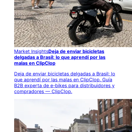
Market Insights
Deja de enviar bicicletas
delgadas a Brasil: lo que aprendí por las
malas en ClipClop
Deja de enviar bicicletas delgadas a Brasil: lo
que aprendí por las malas en ClipClop. Guía
B2B experta de e-bikes para distribuidores y
compradores — ClipClop.