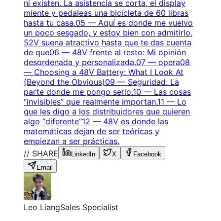
ni existen. La asistencia se corta, el display
miente y pedaleas una bicicleta de 60 libras
hasta tu casa.
05
—
Aquí es donde me vuelvo
un poco sesgado, y estoy bien con admitirlo.
52V suena atractivo hasta que te das cuenta
de que
06
—
48V frente al resto: Mi opinión
desordenada y personalizada.
07
—
opera
08
—
Choosing a 48V Battery: What I Look At
(Beyond the Obvious)
09
—
Seguridad: La
parte donde me pongo serio.
10
—
Las cosas
“invisibles” que realmente importan.
11
—
Lo
que les digo a los distribuidores que quieren
algo “diferente”
12
—
48V es donde las
matemáticas dejan de ser teóricas y
empiezan a ser prácticas.
// SHARE
LinkedIn
X
Facebook
Email
Leo Liang
Sales Specialist