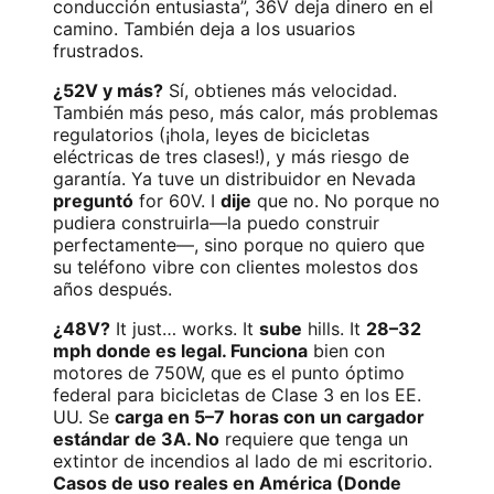
conducción entusiasta”, 36V deja dinero en el
camino. También deja a los usuarios
frustrados.
¿52V y más?
Sí, obtienes más velocidad.
También más peso, más calor, más problemas
regulatorios (¡hola, leyes de bicicletas
eléctricas de tres clases!), y más riesgo de
garantía. Ya tuve un distribuidor en Nevada
preguntó
for 60V. I
dije
que no. No porque no
pudiera construirla—la puedo construir
perfectamente—, sino porque no quiero que
su teléfono vibre con clientes molestos dos
años después.
¿48V?
It just… works. It
sube
hills. It
28–32
mph donde es legal. Funciona
bien con
motores de 750W, que es el punto óptimo
federal para bicicletas de Clase 3 en los EE.
UU. Se
carga en 5–7 horas con un cargador
estándar de 3A. No
requiere que tenga un
extintor de incendios al lado de mi escritorio.
Casos de uso reales en América (Donde