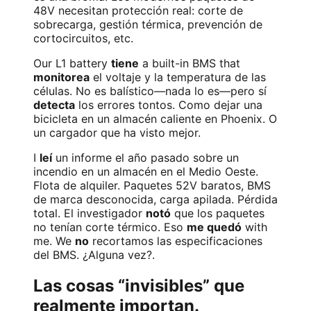
48V necesitan protección real: corte de
sobrecarga, gestión térmica, prevención de
cortocircuitos, etc.
Our L1 battery
tiene
a built-in BMS that
monitorea
el voltaje y la temperatura de las
células. No es balístico—nada lo es—pero sí
detecta
los errores tontos. Como dejar una
bicicleta en un almacén caliente en Phoenix. O
un cargador que ha visto mejor.
I
leí
un informe el año pasado sobre un
incendio en un almacén en el Medio Oeste.
Flota de alquiler. Paquetes 52V baratos, BMS
de marca desconocida, carga apilada. Pérdida
total. El investigador
notó
que los paquetes
no tenían corte térmico. Eso
me quedó
with
me. We
no
recortamos las especificaciones
del BMS. ¿Alguna vez?.
Las cosas “invisibles” que
realmente importan.