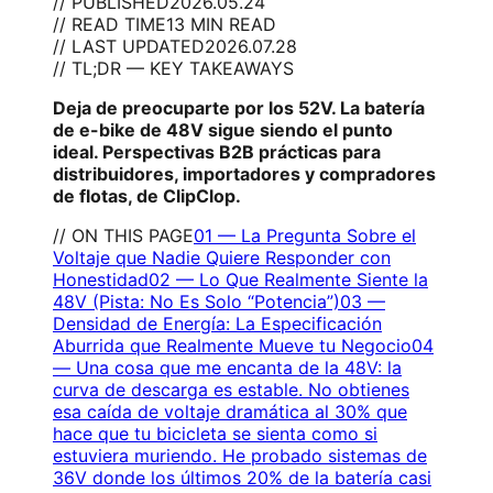
// PUBLISHED
2026.05.24
// READ TIME
13 MIN READ
// LAST UPDATED
2026.07.28
// TL;DR — KEY TAKEAWAYS
Deja de preocuparte por los 52V. La batería
de e-bike de 48V sigue siendo el punto
ideal. Perspectivas B2B prácticas para
distribuidores, importadores y compradores
de flotas, de ClipClop.
// ON THIS PAGE
01
—
La Pregunta Sobre el
Voltaje que Nadie Quiere Responder con
Honestidad
02
—
Lo Que Realmente Siente la
48V (Pista: No Es Solo “Potencia”)
03
—
Densidad de Energía: La Especificación
Aburrida que Realmente Mueve tu Negocio
04
—
Una cosa que me encanta de la 48V: la
curva de descarga es estable. No obtienes
esa caída de voltaje dramática al 30% que
hace que tu bicicleta se sienta como si
estuviera muriendo. He probado sistemas de
36V donde los últimos 20% de la batería casi