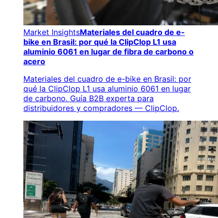
Market Insights
Materiales del cuadro de e-
bike en Brasil: por qué la ClipClop L1 usa
aluminio 6061 en lugar de fibra de carbono o
acero
Materiales del cuadro de e-bike en Brasil: por
qué la ClipClop L1 usa aluminio 6061 en lugar
de carbono. Guía B2B experta para
distribuidores y compradores — ClipClop.