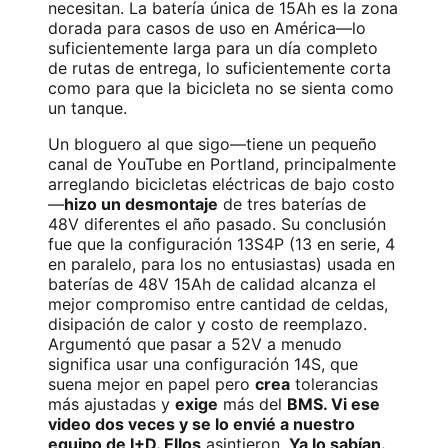
necesitan. La batería única de 15Ah es la zona
dorada para casos de uso en América—lo
suficientemente larga para un día completo
de rutas de entrega, lo suficientemente corta
como para que la bicicleta no se sienta como
un tanque.
Un bloguero al que sigo—tiene un pequeño
canal de YouTube en Portland, principalmente
arreglando bicicletas eléctricas de bajo costo
—
hizo un desmontaje
de tres baterías de
48V diferentes el año pasado. Su conclusión
fue que la configuración 13S4P (13 en serie, 4
en paralelo, para los no entusiastas) usada en
baterías de 48V 15Ah de calidad alcanza el
mejor compromiso entre cantidad de celdas,
disipación de calor y costo de reemplazo.
Argumentó que pasar a 52V a menudo
significa usar una configuración 14S, que
suena mejor en papel pero
crea
tolerancias
más ajustadas y
exige
más del
BMS. Vi ese
video dos veces y se lo envié a nuestro
equipo de I+D. Ellos
asintieron.
Ya lo sabían.