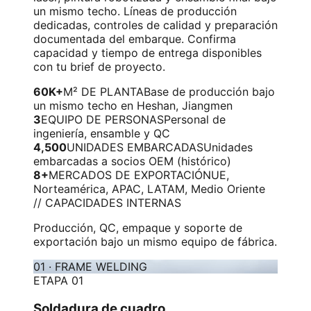
un mismo techo. Líneas de producción
dedicadas, controles de calidad y preparación
documentada del embarque. Confirma
capacidad y tiempo de entrega disponibles
con tu brief de proyecto.
60K+
M² DE PLANTA
Base de producción bajo
un mismo techo en Heshan, Jiangmen
3
EQUIPO DE PERSONAS
Personal de
ingeniería, ensamble y QC
4,500
UNIDADES EMBARCADAS
Unidades
embarcadas a socios OEM (histórico)
8+
MERCADOS DE EXPORTACIÓN
UE,
Norteamérica, APAC, LATAM, Medio Oriente
// CAPACIDADES INTERNAS
Producción, QC, empaque y soporte de
exportación bajo un mismo equipo de fábrica.
01
·
FRAME WELDING
ETAPA 01
Soldadura de cuadro