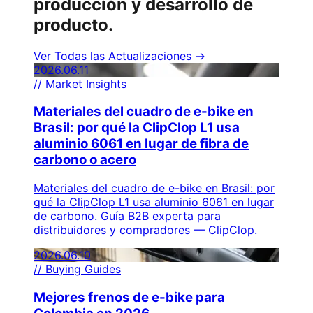
producción y desarrollo de
producto.
Ver Todas las Actualizaciones →
2026.06.11
// Market Insights
Materiales del cuadro de e-bike en
Brasil: por qué la ClipClop L1 usa
aluminio 6061 en lugar de fibra de
carbono o acero
Materiales del cuadro de e-bike en Brasil: por
qué la ClipClop L1 usa aluminio 6061 en lugar
de carbono. Guía B2B experta para
distribuidores y compradores — ClipClop.
2026.06.10
// Buying Guides
Mejores frenos de e-bike para