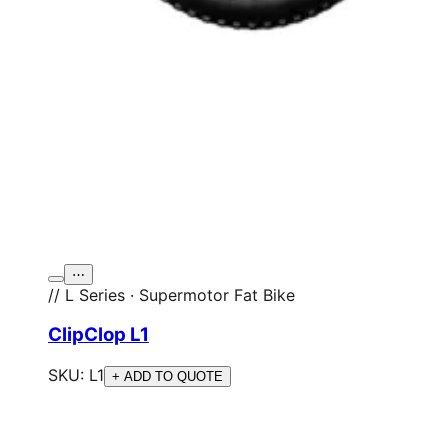
⋯
// L Series · Supermotor Fat Bike
ClipClop L1
SKU:
L1
+ ADD TO QUOTE