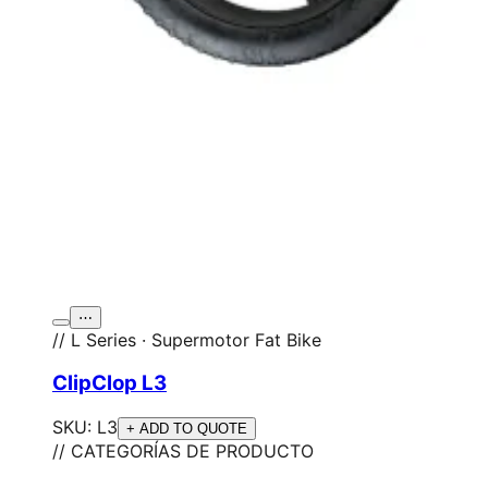
⋯
// L Series · Supermotor Fat Bike
ClipClop L3
SKU:
L3
+ ADD TO QUOTE
// CATEGORÍAS DE PRODUCTO