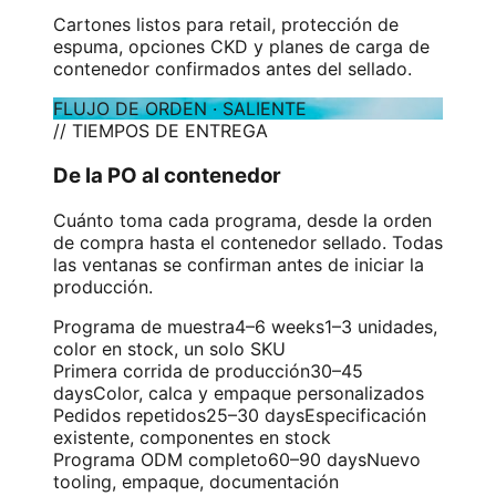
Cartones listos para retail, protección de
espuma, opciones CKD y planes de carga de
contenedor confirmados antes del sellado.
FLUJO DE ORDEN · SALIENTE
// TIEMPOS DE ENTREGA
De la PO al contenedor
Cuánto toma cada programa, desde la orden
de compra hasta el contenedor sellado. Todas
las ventanas se confirman antes de iniciar la
producción.
Programa de muestra
4–6 weeks
1–3 unidades,
color en stock, un solo SKU
Primera corrida de producción
30–45
days
Color, calca y empaque personalizados
Pedidos repetidos
25–30 days
Especificación
existente, componentes en stock
Programa ODM completo
60–90 days
Nuevo
tooling, empaque, documentación