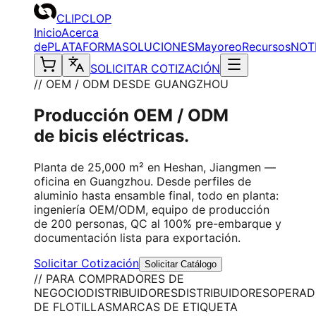
CLIPCLOP
Inicio
Acerca
de
PLATAFORMA
SOLUCIONES
Mayoreo
Recursos
NOT
SOLICITAR COTIZACIÓN
// OEM / ODM DESDE GUANGZHOU
Producción OEM / ODM
de bicis eléctricas.
Planta de 25,000 m² en Heshan, Jiangmen —
oficina en Guangzhou. Desde perfiles de
aluminio hasta ensamble final, todo en planta:
ingeniería OEM/ODM, equipo de producción
de 200 personas, QC al 100% pre-embarque y
documentación lista para exportación.
Solicitar Cotización
Solicitar Catálogo
// PARA COMPRADORES DE
NEGOCIO
DISTRIBUIDORES
DISTRIBUIDORES
OPERAD
DE FLOTILLAS
MARCAS DE ETIQUETA