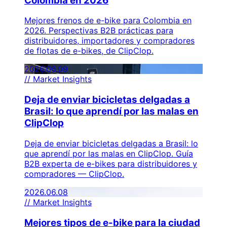
Colombia en 2026
Mejores frenos de e-bike para Colombia en
2026. Perspectivas B2B prácticas para
distribuidores, importadores y compradores
de flotas de e-bikes, de ClipClop.
2026.06.09
// Market Insights
Deja de enviar bicicletas delgadas a
Brasil: lo que aprendí por las malas en
ClipClop
Deja de enviar bicicletas delgadas a Brasil: lo
que aprendí por las malas en ClipClop. Guía
B2B experta de e-bikes para distribuidores y
compradores — ClipClop.
2026.06.08
// Market Insights
Mejores tipos de e-bike para la ciudad