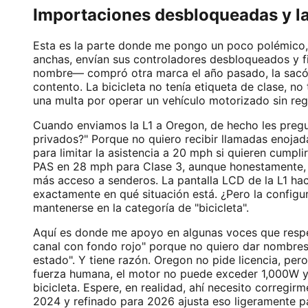
Importaciones desbloqueadas y la 
Esta es la parte donde me pongo un poco polémico, 
anchas, envían sus controladores desbloqueados y fi
nombre— compró otra marca el año pasado, la sacó d
contento. La bicicleta no tenía etiqueta de clase, n
una multa por operar un vehículo motorizado sin reg
Cuando enviamos la L1 a Oregon, de hecho les pregu
privados?" Porque no quiero recibir llamadas enoja
para limitar la asistencia a 20 mph si quieren cumpli
PAS en 28 mph para Clase 3, aunque honestamente, l
más acceso a senderos. La pantalla LCD de la L1 hace
exactamente en qué situación está. ¿Pero la configur
mantenerse en la categoría de "bicicleta".
Aquí es donde me apoyo en algunas voces que respet
canal con fondo rojo" porque no quiero dar nombre
estado". Y tiene razón. Oregon no pide licencia, per
fuerza humana, el motor no puede exceder 1,000W y 
bicicleta. Espere, en realidad, ahí necesito correg
2024 y refinado para 2026 ajusta eso ligeramente pa