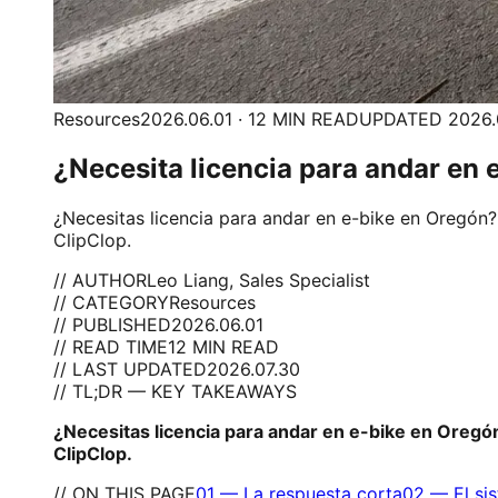
Resources
2026.06.01 · 12 MIN READ
UPDATED 2026.
¿Necesita licencia para andar en 
¿Necesitas licencia para andar en e-bike en Oregón?
ClipClop.
// AUTHOR
Leo Liang, Sales Specialist
// CATEGORY
Resources
// PUBLISHED
2026.06.01
// READ TIME
12 MIN READ
// LAST UPDATED
2026.07.30
// TL;DR — KEY TAKEAWAYS
¿Necesitas licencia para andar en e-bike en Oregó
ClipClop.
// ON THIS PAGE
01
—
La respuesta corta
02
—
El si