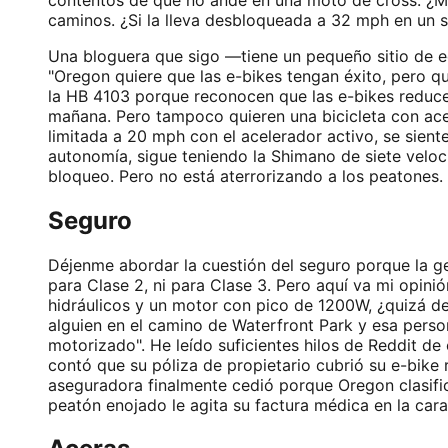
caminos. ¿Si la lleva desbloqueada a 32 mph en un se
Una bloguera que sigo —tiene un pequeño sitio de 
"Oregon quiere que las e-bikes tengan éxito, pero qu
la HB 4103 porque reconocen que las e-bikes reduce
mañana. Pero tampoco quieren una bicicleta con ace
limitada a 20 mph con el acelerador activo, se sien
autonomía, sigue teniendo la Shimano de siete veloc
bloqueo. Pero no está aterrorizando a los peatones.
Seguro
Déjenme abordar la cuestión del seguro porque la g
para Clase 2, ni para Clase 3. Pero aquí va mi opinió
hidráulicos y un motor con pico de 1200W, ¿quizá deb
alguien en el camino de Waterfront Park y esa perso
motorizado". He leído suficientes hilos de Reddit d
contó que su póliza de propietario cubrió su e-bike 
aseguradora finalmente cedió porque Oregon clasific
peatón enojado le agita su factura médica en la cara