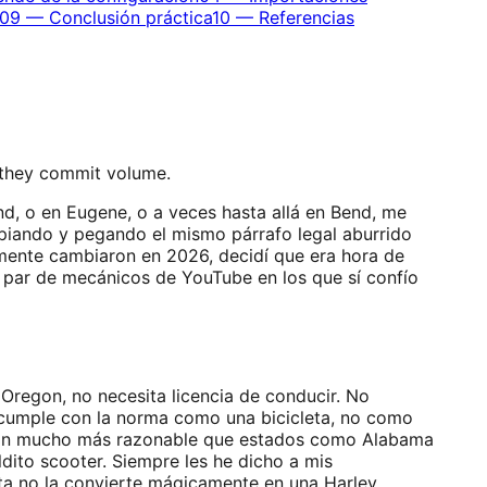
09
—
Conclusión práctica
10
—
Referencias
 they commit volume.
d, o en Eugene, o a veces hasta allá en Bend, me
opiando y pegando el mismo párrafo legal aburrido
mente cambiaron en 2026, decidí que era hora de
 un par de mecánicos de YouTube en los que sí confío
 Oregon, no necesita licencia de conducir. No
e cumple con la norma como una bicicleta, no como
egon mucho más razonable que estados como Alabama
ito scooter. Siempre les he dicho a mis
eta no la convierte mágicamente en una Harley.