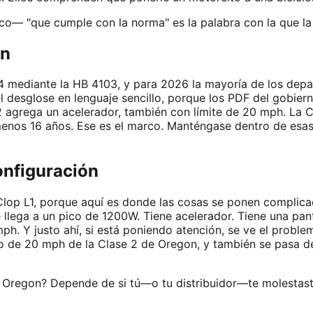
— "que cumple con la norma" es la palabra con la que la 
ón
24 mediante la HB 4103, y para 2026 la mayoría de los dep
el desglose en lenguaje sencillo, porque los PDF del gobier
2 agrega un acelerador, también con límite de 20 mph. La 
menos 16 años. Ese es el marco. Manténgase dentro de esas l
onfiguración
Clop L1, porque aquí es donde las cosas se ponen complicad
ga a un pico de 1200W. Tiene acelerador. Tiene una pantal
. Y justo ahí, si está poniendo atención, se ve el problem
ho de 20 mph de la Clase 2 de Oregon, y también se pasa de
en Oregon? Depende de si tú—o tu distribuidor—te molestast