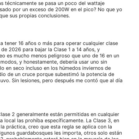
das técnicamente se pasa un poco del wattaje
ocesado por un exceso de 200W en el pico? No que yo
que sus propias conclusiones.
ta tener 16 años o más para operar cualquier clase
 de 2026 para bajar la Clase 1 a 14 años, y
aleo es mucho menos peligroso que uno de 16 en un
os modos, y honestamente, debería usar uno sin
lo en seco incluso en los húmedos inviernos de
edio de un cruce porque subestimó la potencia de
uvo. Sin lesiones, pero después me contó que al día
lase 2 generalmente están permitidas en cualquier
 local las prohíba específicamente. La Clase 3, en
la práctica, creo que esta regla se aplica con la
algunos guardabosques les importa, otros solo están
 2, probablemente estará bien en la mayoría de los