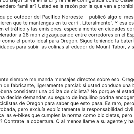
ndero familiar? Usted es la razón por la que van a prohibir
equipo outdoor del Pacífico Noroeste— publicó algo el me
ieren que te mantengas en tu carril. Literalmente". Y esa e
n el tráfico y las emisiones, especialmente en ciudades c
lerador a 28 mph zigzagueando entre corredores en el Esp
te como el punto ideal para Oregon. Sigue teniendo la bater
idades para subir las colinas alrededor de Mount Tabor, y
ente siempre me manda mensajes directos sobre eso. Oregon
n de fabricante, ligeramente parcial: si usted conduce una b
ería considerar una póliza de ciclista? No porque el estado 
na decide demandar, su seguro de inquilino podría encoger
e ciclistas de Oregon para saber que esto pasa. Es raro, 
robada, pero excluía explícitamente la responsabilidad civi
a las e-bikes que cumplen la norma como bicicletas, pero 
? Contrate la cobertura. O al menos llame a su agente y ha