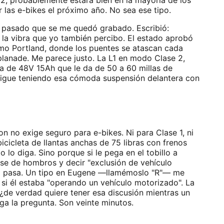
 las e-bikes el próximo año. No sea ese tipo.
s pasado que se me quedó grabado. Escribió:
s la vibra que yo también percibo. El estado aprobó
omo Portland, donde los puentes se atascan cada
lanade. Me parece justo. La L1 en modo Clase 2,
ía de 48V 15Ah que le da de 50 a 60 millas de
 sigue teniendo esa cómoda suspensión delantera con
 no exige seguro para e-bikes. Ni para Clase 1, ni
icicleta de llantas anchas de 75 libras con frenos
lo diga. Sino porque si le pega en el tobillo a
se de hombros y decir "exclusión de vehículo
pero pasa. Un tipo en Eugene —llamémoslo "R"— me
l si él estaba "operando un vehículo motorizado". La
¿de verdad quiere tener esa discusión mientras un
ga la pregunta. Son veinte minutos.