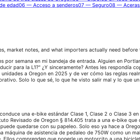
 de edad
06
—
Acceso a senderos
07
—
Seguro
08
—
Aceras
s, market notes, and what importers actually need before
s por semana en mi bandeja de entrada. Alguien en Portlan
nducir para la L1?" ¿Y sinceramente? Antes les respondía c
s unidades a Oregon en 2025 y de ver cómo las reglas real
rporativo. Solo lo que sé, lo que he visto salir mal y lo que
ed conduce una e-bike estándar Clase 1, Clase 2 o Clase 3 en
tatuto Revisado de Oregon § 814.405 trata a una e-bike qu
MV puede quedarse con su papeleo. Solo eso ya hace a Or
na máquina de asistencia de pedaleo de 750W como un mald
de. Ellos comprenden que ponerle un motorcito a una bicicl