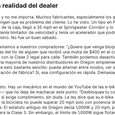
realidad del dealer
y no me importa. Muchos fabricantes, especialmente los q
ngen que es problema del cliente. Lo he visto. Un tipo en
e la caja, llegó a 35 mph en el Springwater Corridor y l
o tenía limitador de velocidad y tenía un acelerador que po
istro. No fue un buen sábado.
ntamos a nuestros compradores: "¿Quiere que venga bloque
das del tío de alguien que recibió una multa de $400 en e
r con la Clase 2 legal para calle. También podemos desactiv
a mayoría de nuestros distribuidores en Oregon simplemen
 esto bastante sencillo: puede alternar entre modos, ver su
ación de fábrica? Sí, esa configuración es rápida. Demasia
o. Hay un mecánico en el mundo de YouTube de las e-bikes
s— que no deja de machacar este punto: "Desbloquea tu co
o sí exige cumplimiento, sin duda. La ley dice que su e-bi
la bicicleta no puede superar 20 mph solo con potencia de
irme. El estatuto antiguo de Oregon decía 1,000W y 20 mph,
ra la Clase 3. Sin embargo, el límite de 1,000W sigue flota