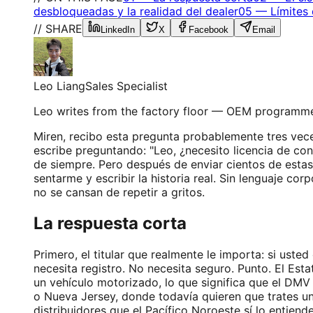
desbloqueadas y la realidad del dealer
05
—
Límites
// SHARE
LinkedIn
X
Facebook
Email
Leo Liang
Sales Specialist
Leo writes from the factory floor — OEM programme
Miren, recibo esta pregunta probablemente tres vece
escribe preguntando: "Leo, ¿necesito licencia de co
de siempre. Pero después de enviar cientos de esta
sentarme y escribir la historia real. Sin lenguaje co
no se cansan de repetir a gritos.
La respuesta corta
Primero, el titular que realmente le importa: si ust
necesita registro. No necesita seguro. Punto. El Es
un vehículo motorizado, lo que significa que el D
o Nueva Jersey, donde todavía quieren que trates u
distribuidores que el Pacífico Noroeste sí lo entien