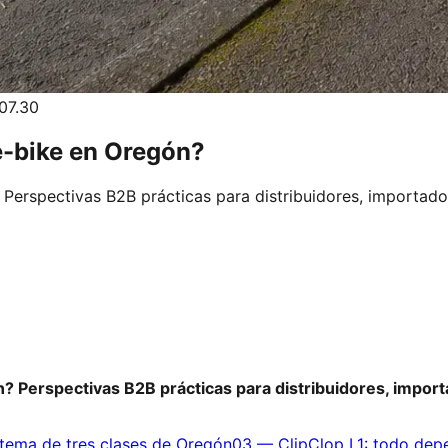
07.30
e-bike en Oregón?
 Perspectivas B2B prácticas para distribuidores, importad
n? Perspectivas B2B prácticas para distribuidores, impor
stema de tres clases de Oregón
03
—
ClipClop L1: todo dep