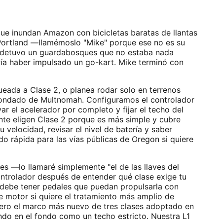
ue inundan Amazon con bicicletas baratas de llantas
 Portland —llamémoslo "Mike" porque ese no es su
o detuvo un guardabosques que no estaba nada
dría haber impulsado un go-kart. Mike terminó con
ada a Clase 2, o planea rodar solo en terrenos
l condado de Multnomah. Configuramos el controlador
ar el acelerador por completo y fijar el techo del
te eligen Clase 2 porque es más simple y cubre
 velocidad, revisar el nivel de batería y saber
do rápida para las vías públicas de Oregon si quiere
 —lo llamaré simplemente "el de las llaves del
ntrolador después de entender qué clase exige tu
ke debe tener pedales que puedan propulsarla con
 motor si quiere el tratamiento más amplio de
 pero el marco más nuevo de tres clases adoptado en
ndo en el fondo como un techo estricto. Nuestra L1