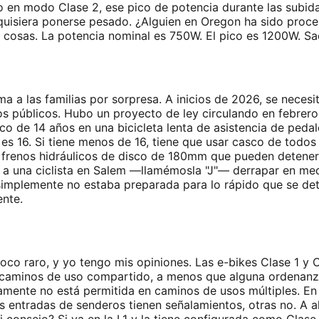
uso en modo Clase 2, ese pico de potencia durante las subi
ta quisiera ponerse pesado. ¿Alguien en Oregon ha sido pr
s cosas. La potencia nominal es 750W. El pico es 1200W. Sa
 a las familias por sorpresa. A inicios de 2026, se necesi
nos públicos. Hubo un proyecto de ley circulando en febrero
o de 14 años en una bicicleta lenta de asistencia de ped
a es 16. Si tiene menos de 16, tiene que usar casco de tod
y frenos hidráulicos de disco de 180mm que pueden detener
. Vi a una ciclista en Salem —llamémosla "J"— derrapar en m
 simplemente no estaba preparada para lo rápido que se det
ente.
co raro, y yo tengo mis opiniones. Las e-bikes Clase 1 y C
s caminos de uso compartido, a menos que alguna ordenanza
camente no está permitida en caminos de usos múltiples. En 
s entradas de senderos tienen señalamientos, otras no. A 
consejo? Si va en la L1 y la tiene configurada como Clase