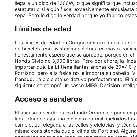
llega a un pico de 1200W, lo que significa que incl
estatutario si algún fiscal excesivamente entusias
sepa. Pero le digo la verdad porque yo fabrico esta
Límites de edad
Los límites de edad en Oregon son otra cosa que toma
de bicicleta con asistencia eléctrica en vías o cami
honestamente espero que se apruebe, porque un chic
Honda Civic de 3,000 libras. Pero por ahora, la líne
importar qué. La L1 tiene llantas anchas de 20×4.0 
Portland, pero a la física no le importa su cabello
frenado. La bicicleta se detuvo perfectamente. Ella
siguiente se compró un casco MIPS. Decisión intelig
Acceso a senderos
El acceso a senderos es donde Oregon se pone un po
lugar donde vaya una bicicleta normal, incluidos lo
cambio, es relegada a las calles y ciclovías, y técni
misma consistencia que el clima de Portland. Alguna
contentos de que no ande en una moto de cross. ¿Mi 