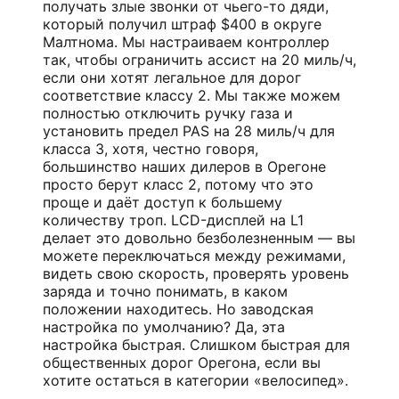
получать злые звонки от чьего-то дяди,
который получил штраф $400 в округе
Малтнома. Мы настраиваем контроллер
так, чтобы ограничить ассист на 20 миль/ч,
если они хотят легальное для дорог
соответствие классу 2. Мы также можем
полностью отключить ручку газа и
установить предел PAS на 28 миль/ч для
класса 3, хотя, честно говоря,
большинство наших дилеров в Орегоне
просто берут класс 2, потому что это
проще и даёт доступ к большему
количеству троп. LCD-дисплей на L1
делает это довольно безболезненным — вы
можете переключаться между режимами,
видеть свою скорость, проверять уровень
заряда и точно понимать, в каком
положении находитесь. Но заводская
настройка по умолчанию? Да, эта
настройка быстрая. Слишком быстрая для
общественных дорог Орегона, если вы
хотите остаться в категории «велосипед».