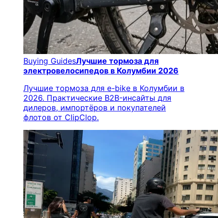
Buying Guides
Лучшие тормоза для
электровелосипедов в Колумбии 2026
Лучшие тормоза для e-bike в Колумбии в
2026. Практические B2B-инсайты для
дилеров, импортёров и покупателей
флотов от ClipClop.