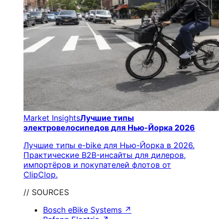
Market Insights
Лучшие типы
электровелосипедов для Нью-Йорка 2026
Лучшие типы e-bike для Нью-Йорка в 2026.
Практические B2B-инсайты для дилеров,
импортёров и покупателей флотов от
ClipClop.
// SOURCES
Bosch eBike Systems
↗