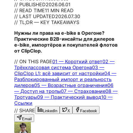
// PUBLISHED
2026.06.01
// READ TIME
11 MIN READ
// LAST UPDATED
2026.07.30
// TL;DR — KEY TAKEAWAYS
Нужны ли права на e-bike в Орегоне?
Практические B2B-инсайты для дилеров
e-bike, импортёров и покупателей флотов
от ClipClop.
// ON THIS PAGE
01
—
Короткий ответ
02
—
Трёхклассовая система Орегона
03
—
ClipClop L1: всё зависит от настройки
04
—
Разблокированный импорт и реальность
дилеров
05
—
Возрастные ограничения
06
—
Доступ на тропы
07
—
Страхование
08
—
Тротуары
09
—
Практический вывод
10
—
Ссылки
// SHARE
LinkedIn
X
Facebook
Email