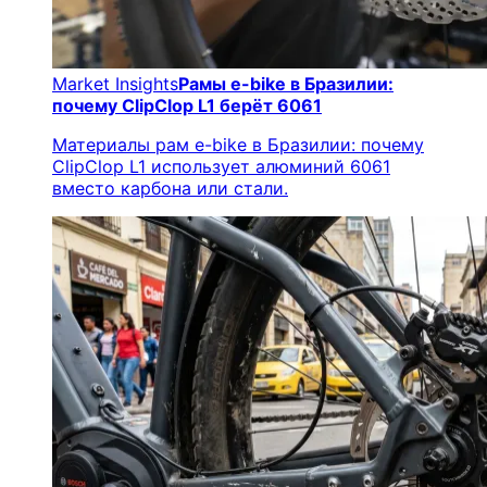
Market Insights
Рамы e-bike в Бразилии:
почему ClipClop L1 берёт 6061
Материалы рам e-bike в Бразилии: почему
ClipClop L1 использует алюминий 6061
вместо карбона или стали.