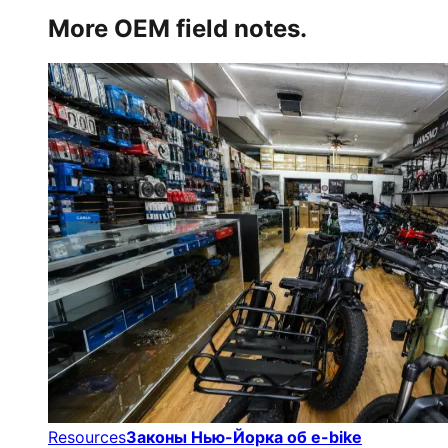
More OEM field notes.
Resources
Законы Нью-Йорка об e-bike