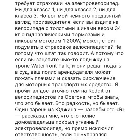
требует страховки на электровелосипед.
Ни для класса 1, ни для класса 2, ни для
класса 3. Но вот мой немного предвзятый
взгляд производителя: если вы ездите на
велосипеде с толстыми шинами весом 34
кг с гидравлическими тормозами и
пиковым мотором 1 200W, может, стоит
подумать о страховке велосипедиста? Не
потому что штат так говорит. А потому что
если вы зацепите чью-то лодыжку на
тропе Waterfront Park, и они решат подать
в суд, ваш полис арендодателя может
пожать плечами и сказать «исключение
для моторных транспортных средств». Я
прочитал достаточно тем на Reddit от
велосипедистов из Орегона, чтобы знать,
что это бывает. Это редкость, но бывает.
Один парень из Юджина — назовём его «R»
— рассказал мне, что его полис
домовладельца покрыл угнанный
электровелосипед, но прямо исключил
ответственность, если он «управлял