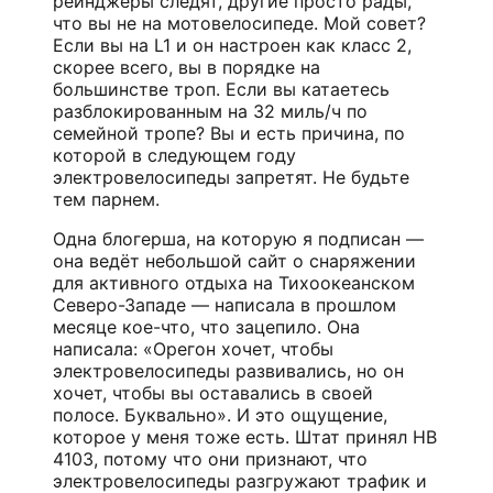
рейнджеры следят, другие просто рады,
что вы не на мотовелосипеде. Мой совет?
Если вы на L1 и он настроен как класс 2,
скорее всего, вы в порядке на
большинстве троп. Если вы катаетесь
разблокированным на 32 миль/ч по
семейной тропе? Вы и есть причина, по
которой в следующем году
электровелосипеды запретят. Не будьте
тем парнем.
Одна блогерша, на которую я подписан —
она ведёт небольшой сайт о снаряжении
для активного отдыха на Тихоокеанском
Северо-Западе — написала в прошлом
месяце кое-что, что зацепило. Она
написала: «Орегон хочет, чтобы
электровелосипеды развивались, но он
хочет, чтобы вы оставались в своей
полосе. Буквально». И это ощущение,
которое у меня тоже есть. Штат принял HB
4103, потому что они признают, что
электровелосипеды разгружают трафик и