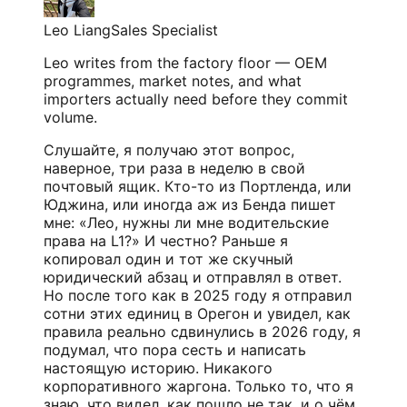
Leo Liang
Sales Specialist
Leo writes from the factory floor — OEM
programmes, market notes, and what
importers actually need before they commit
volume.
Слушайте, я получаю этот вопрос,
наверное, три раза в неделю в свой
почтовый ящик. Кто-то из Портленда, или
Юджина, или иногда аж из Бенда пишет
мне: «Лео, нужны ли мне водительские
права на L1?» И честно? Раньше я
копировал один и тот же скучный
юридический абзац и отправлял в ответ.
Но после того как в 2025 году я отправил
сотни этих единиц в Орегон и увидел, как
правила реально сдвинулись в 2026 году, я
подумал, что пора сесть и написать
настоящую историю. Никакого
корпоративного жаргона. Только то, что я
знаю, что видел, как пошло не так, и о чём