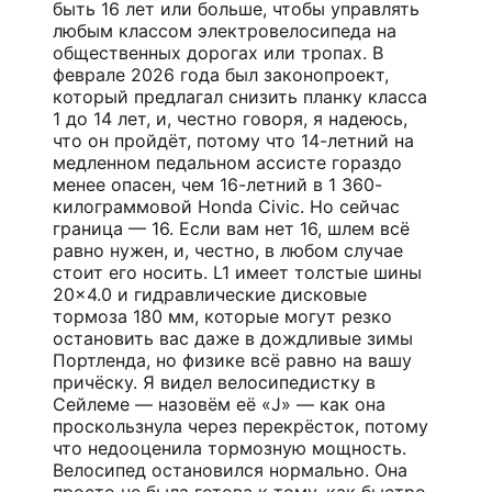
быть 16 лет или больше, чтобы управлять
любым классом электровелосипеда на
общественных дорогах или тропах. В
феврале 2026 года был законопроект,
который предлагал снизить планку класса
1 до 14 лет, и, честно говоря, я надеюсь,
что он пройдёт, потому что 14-летний на
медленном педальном ассисте гораздо
менее опасен, чем 16-летний в 1 360-
килограммовой Honda Civic. Но сейчас
граница — 16. Если вам нет 16, шлем всё
равно нужен, и, честно, в любом случае
стоит его носить. L1 имеет толстые шины
20×4.0 и гидравлические дисковые
тормоза 180 мм, которые могут резко
остановить вас даже в дождливые зимы
Портленда, но физике всё равно на вашу
причёску. Я видел велосипедистку в
Сейлеме — назовём её «J» — как она
проскользнула через перекрёсток, потому
что недооценила тормозную мощность.
Велосипед остановился нормально. Она
просто не была готова к тому, как быстро