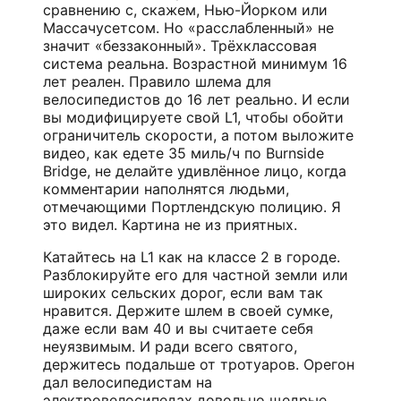
сравнению с, скажем, Нью-Йорком или
Массачусетсом. Но «расслабленный» не
значит «беззаконный». Трёхклассовая
система реальна. Возрастной минимум 16
лет реален. Правило шлема для
велосипедистов до 16 лет реально. И если
вы модифицируете свой L1, чтобы обойти
ограничитель скорости, а потом выложите
видео, как едете 35 миль/ч по Burnside
Bridge, не делайте удивлённое лицо, когда
комментарии наполнятся людьми,
отмечающими Портлендскую полицию. Я
это видел. Картина не из приятных.
Катайтесь на L1 как на классе 2 в городе.
Разблокируйте его для частной земли или
широких сельских дорог, если вам так
нравится. Держите шлем в своей сумке,
даже если вам 40 и вы считаете себя
неуязвимым. И ради всего святого,
держитесь подальше от тротуаров. Орегон
дал велосипедистам на
электровелосипедах довольно щедрые