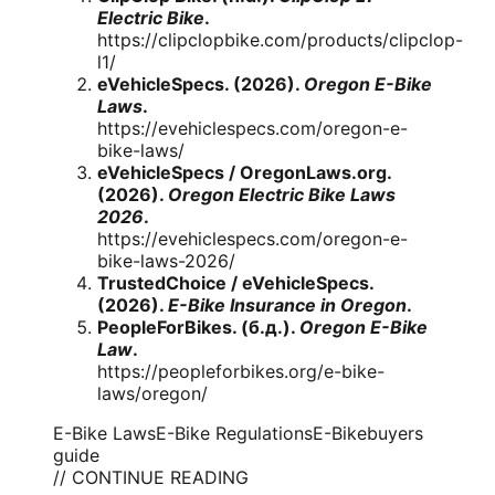
Electric Bike
.
https://clipclopbike.com/products/clipclop-
l1/
eVehicleSpecs. (2026).
Oregon E-Bike
Laws
.
https://evehiclespecs.com/oregon-e-
bike-laws/
eVehicleSpecs / OregonLaws.org.
(2026).
Oregon Electric Bike Laws
2026
.
https://evehiclespecs.com/oregon-e-
bike-laws-2026/
TrustedChoice / eVehicleSpecs.
(2026).
E-Bike Insurance in Oregon
.
PeopleForBikes. (б.д.).
Oregon E-Bike
Law
.
https://peopleforbikes.org/e-bike-
laws/oregon/
E-Bike Laws
E-Bike Regulations
E-Bike
buyers
guide
// CONTINUE READING