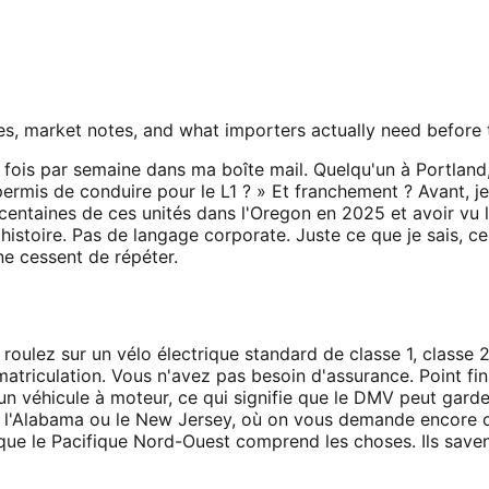
s, market notes, and what importers actually need before
 fois par semaine dans ma boîte mail. Quelqu'un à Portland
permis de conduire pour le L1 ? » Et franchement ? Avant, j
entaines de ces unités dans l'Oregon en 2025 et avoir vu le
 histoire. Pas de langage corporate. Juste ce que je sais, c
ne cessent de répéter.
us roulez sur un vélo électrique standard de classe 1, class
triculation. Vous n'avez pas besoin d'assurance. Point fina
véhicule à moteur, ce qui signifie que le DMV peut garder
e l'Alabama ou le New Jersey, où on vous demande encore 
 que le Pacifique Nord-Ouest comprend les choses. Ils saven