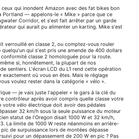
ut ceux qui inondent Amazon avec des fat bikes bon
s à Portland — appelons-le « Mike » parce que ce
gwater Corridor, et s'est fait arrêter par un garde
érateur qui aurait pu alimenter un karting. Mike s'est
t verrouillé en classe 2, ou comptez-vous rouler
e quelqu'un qui s'est pris une amende de 400 dollars
e conformité classe 2 homologuée pour la route.
 même si, honnêtement, la plupart de nos
 de sentiers. L'écran LCD du L1 rend cette opération
ir exactement où vous en êtes. Mais le réglage
vous voulez rester dans la catégorie « vélo ».
que — je vais juste l'appeler « le gars à la clé du
re contrôleur après avoir compris quelle classe votre
ue votre vélo électrique doit avoir des pédales
 dépasser 32 km/h sous la seule puissance du moteur
ancien statut de l'Oregon disait 1000 W et 32 km/h,
3. La limite de 1000 W reste néanmoins en arrière-
e pic de surpuissance lors de montées dépasse
poursuivi pour un dépassement de 200 W en pic ? Pas