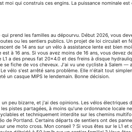
'est moi qui construis ces engins. La puissance nominale es
 qui prend les familles au dépourvu. Début 2026, vous deve
routes ou les sentiers publics. Un projet de loi circulait en 
escent de 14 ans sur un vélo à assistance lente est bien mo
ite est à 16 ans. Si vous avez moins de 16 ans, vous devez 
Le L1 a des pneus fat 20×4.0 et des freins à disque hydrau
e se fiche de vos cheveux. J'ai vu une cycliste à Salem — a
 Le vélo s'est arrêté sans problème. Elle n'était tout simple
cheté un casque MIPS le lendemain. Bonne décision.
 un peu bizarre, et j'ai des opinions. Les vélos électriques
s les pistes partagées, à moins qu'une ordonnance locale ne 
cyclables et techniquement interdite sur les chemins multifo
o de Portland. Certains départs de sentiers ont des pannea
ur une moto cross. Mon conseil ? Si vous êtes sur le L1 et 
 roulez débridé à 50 km/h sur un sentier familial ? Vous êtes 