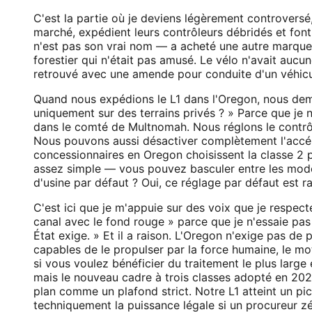
C'est la partie où je deviens légèrement controvers
marché, expédient leurs contrôleurs débridés et font
n'est pas son vrai nom — a acheté une autre marque l'
forestier qui n'était pas amusé. Le vélo n'avait aucun
retrouvé avec une amende pour conduite d'un véhicu
Quand nous expédions le L1 dans l'Oregon, nous dema
uniquement sur des terrains privés ? » Parce que je 
dans le comté de Multnomah. Nous réglons le contrôl
Nous pouvons aussi désactiver complètement l'accélé
concessionnaires en Oregon choisissent la classe 2 p
assez simple — vous pouvez basculer entre les modes,
d'usine par défaut ? Oui, ce réglage par défaut est r
C'est ici que je m'appuie sur des voix que je respecte
canal avec le fond rouge » parce que je n'essaie pas
État exige. » Et il a raison. L'Oregon n'exige pas de 
capables de le propulser par la force humaine, le m
si vous voulez bénéficier du traitement le plus large 
mais le nouveau cadre à trois classes adopté en 202
plan comme un plafond strict. Notre L1 atteint un p
techniquement la puissance légale si un procureur zé