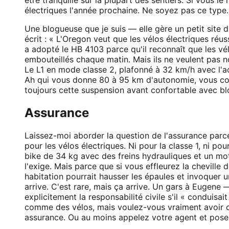
électriques l'année prochaine. Ne soyez pas ce type.
Une blogueuse que je suis — elle gère un petit site 
écrit : « L'Oregon veut que les vélos électriques réuss
a adopté le HB 4103 parce qu'il reconnaît que les vél
embouteillés chaque matin. Mais ils ne veulent pas n
Le L1 en mode classe 2, plafonné à 32 km/h avec l'ac
Ah qui vous donne 80 à 95 km d'autonomie, vous con
toujours cette suspension avant confortable avec blo
Assurance
Laissez-moi aborder la question de l'assurance parc
pour les vélos électriques. Ni pour la classe 1, ni pou
bike de 34 kg avec des freins hydrauliques et un mo
l'exige. Mais parce que si vous effleurez la cheville
habitation pourrait hausser les épaules et invoquer u
arrive. C'est rare, mais ça arrive. Un gars à Eugene
explicitement la responsabilité civile s'il « conduisa
comme des vélos, mais voulez-vous vraiment avoir ce
assurance. Ou au moins appelez votre agent et posez