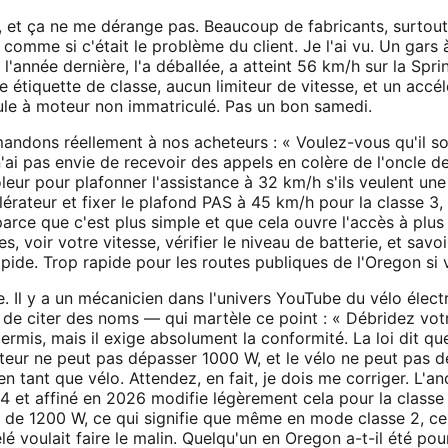
é, et ça ne me dérange pas. Beaucoup de fabricants, surto
 comme si c'était le problème du client. Je l'ai vu. Un gar
année dernière, l'a déballée, a atteint 56 km/h sur la Sprin
e étiquette de classe, aucun limiteur de vitesse, et un accél
le à moteur non immatriculé. Pas un bon samedi.
ndons réellement à nos acheteurs : « Voulez-vous qu'il soi
n'ai pas envie de recevoir des appels en colère de l'oncle d
eur pour plafonner l'assistance à 32 km/h s'ils veulent un
rateur et fixer le plafond PAS à 45 km/h pour la classe 3,
arce que c'est plus simple et que cela ouvre l'accès à plus
 voir votre vitesse, vérifier le niveau de batterie, et savo
apide. Trop rapide pour les routes publiques de l'Oregon si 
. Il y a un mécanicien dans l'univers YouTube du vélo électri
 de citer des noms — qui martèle ce point : « Débridez vot
permis, mais il exige absolument la conformité. La loi dit q
oteur ne peut pas dépasser 1000 W, et le vélo ne peut pas
en tant que vélo. Attendez, en fait, je dois me corriger. L'
4 et affiné en 2026 modifie légèrement cela pour la classe 
ic de 1200 W, ce qui signifie que même en mode classe 2, c
lé voulait faire le malin. Quelqu'un en Oregon a-t-il été 