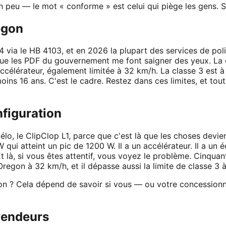
 peu — le mot « conforme » est celui qui piège les gens. 
egon
 via le HB 4103, et en 2026 la plupart des services de poli
ce que les PDF du gouvernement me font saigner des yeux. La
ccélérateur, également limitée à 32 km/h. La classe 3 est à
moins 16 ans. C'est le cadre. Restez dans ces limites, et tou
nfiguration
o, le ClipClop L1, parce que c'est là que les choses devien
i atteint un pic de 1200 W. Il a un accélérateur. Il a un é
t là, si vous êtes attentif, vous voyez le problème. Cinquan
Oregon à 32 km/h, et il dépasse aussi la limite de classe 
regon ? Cela dépend de savoir si vous — ou votre concessio
evendeurs