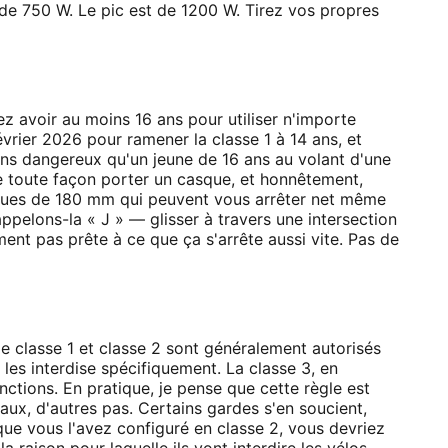
t de 750 W. Le pic est de 1200 W. Tirez vos propres
z avoir au moins 16 ans pour utiliser n'importe
février 2026 pour ramener la classe 1 à 14 ans, et
ins dangereux qu'un jeune de 16 ans au volant d'une
de toute façon porter un casque, et honnêtement,
liques de 180 mm qui peuvent vous arrêter net même
ppelons-la « J » — glisser à travers une intersection
ment pas prête à ce que ça s'arrête aussi vite. Pas de
 de classe 1 et classe 2 sont généralement autorisés
les interdise spécifiquement. La classe 3, en
nctions. En pratique, je pense que cette règle est
ux, d'autres pas. Certains gardes s'en soucient,
que vous l'avez configuré en classe 2, vous devriez
la raison pour laquelle ils vont interdire les vélos