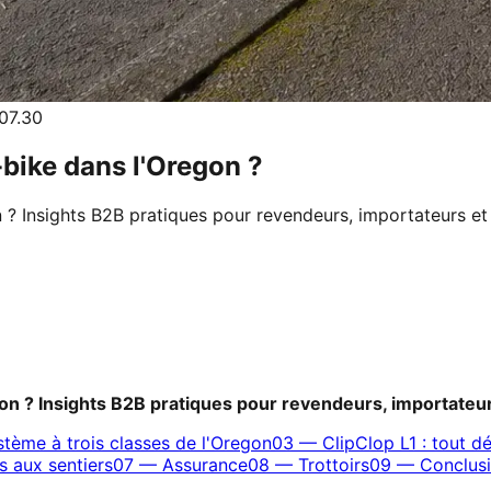
07.30
-bike dans l'Oregon ?
n ? Insights B2B pratiques pour revendeurs, importateurs et
gon ? Insights B2B pratiques pour revendeurs, importateur
stème à trois classes de l'Oregon
03
—
ClipClop L1 : tout d
s aux sentiers
07
—
Assurance
08
—
Trottoirs
09
—
Conclusi