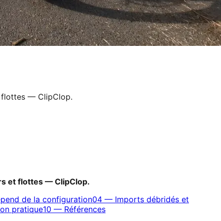
 flottes — ClipClop.
s et flottes — ClipClop.
épend de la configuration
04
—
Imports débridés et
on pratique
10
—
Références