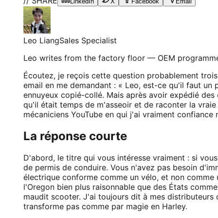
// SHARE
LinkedIn
X
Facebook
Email
Leo Liang
Sales Specialist
Leo writes from the factory floor — OEM programme
Écoutez, je reçois cette question probablement trois
email en me demandant : « Leo, est-ce qu'il faut un 
ennuyeux copié-collé. Mais après avoir expédié des c
qu'il était temps de m'asseoir et de raconter la vraie
mécaniciens YouTube en qui j'ai vraiment confiance 
La réponse courte
D'abord, le titre qui vous intéresse vraiment : si vo
de permis de conduire. Vous n'avez pas besoin d'imma
électrique conforme comme un vélo, et non comme un 
l'Oregon bien plus raisonnable que des États comm
maudit scooter. J'ai toujours dit à mes distributeurs
transforme pas comme par magie en Harley.