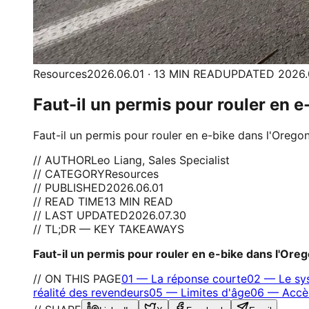
Resources
2026.06.01 · 13 MIN READ
UPDATED 2026.
Faut-il un permis pour rouler en e
Faut-il un permis pour rouler en e-bike dans l'Orego
// AUTHOR
Leo Liang, Sales Specialist
// CATEGORY
Resources
// PUBLISHED
2026.06.01
// READ TIME
13 MIN READ
// LAST UPDATED
2026.07.30
// TL;DR — KEY TAKEAWAYS
Faut-il un permis pour rouler en e-bike dans l'Ore
// ON THIS PAGE
01
—
La réponse courte
02
—
Le sy
réalité des revendeurs
05
—
Limites d'âge
06
—
Accè