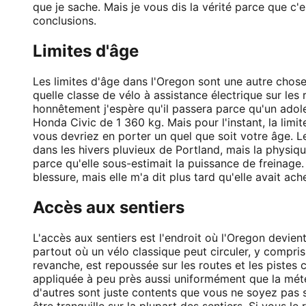
que je sache. Mais je vous dis la vérité parce que c
conclusions.
Limites d'âge
Les limites d'âge dans l'Oregon sont une autre chose
quelle classe de vélo à assistance électrique sur les 
honnêtement j'espère qu'il passera parce qu'un adol
Honda Civic de 1 360 kg. Mais pour l'instant, la lim
vous devriez en porter un quel que soit votre âge. 
dans les hivers pluvieux de Portland, mais la physiqu
parce qu'elle sous-estimait la puissance de freinage.
blessure, mais elle m'a dit plus tard qu'elle avait a
Accès aux sentiers
L'accès aux sentiers est l'endroit où l'Oregon devient
partout où un vélo classique peut circuler, y compri
revanche, est repoussée sur les routes et les pistes 
appliquée à peu près aussi uniformément que la mété
d'autres sont juste contents que vous ne soyez pas s
être tranquille sur la plupart des sentiers. Si vous le