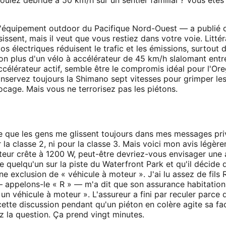
d'équipement outdoor du Pacifique Nord-Ouest — a publié qu
issent, mais il veut que vous restiez dans votre voie. Littéra
os électriques réduisent le trafic et les émissions, surtou
on plus d'un vélo à accélérateur de 45 km/h slalomant entr
célérateur actif, semble être le compromis idéal pour l'Or
servez toujours la Shimano sept vitesses pour grimper les
cage. Mais vous ne terrorisez pas les piétons.
e que les gens me glissent toujours dans mes messages priv
r la classe 2, ni pour la classe 3. Mais voici mon avis légère
teur crête à 1200 W, peut-être devriez-vous envisager une
 de quelqu'un sur la piste du Waterfront Park et qu'il décide
ne exclusion de « véhicule à moteur ». J'ai lu assez de fils
 — appelons-le « R » — m'a dit que son assurance habitation
it un véhicule à moteur ». L'assureur a fini par reculer parc
tte discussion pendant qu'un piéton en colère agite sa fa
 la question. Ça prend vingt minutes.