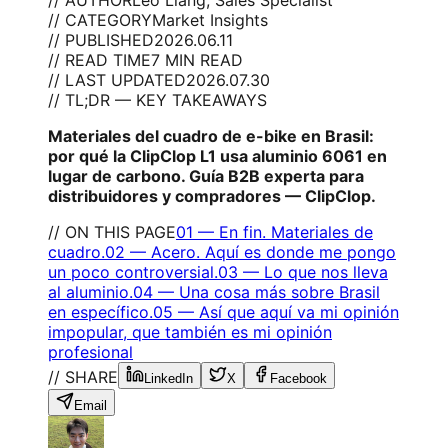
// CATEGORY
Market Insights
// PUBLISHED
2026.06.11
// READ TIME
7 MIN READ
// LAST UPDATED
2026.07.30
// TL;DR — KEY TAKEAWAYS
Materiales del cuadro de e-bike en Brasil:
por qué la ClipClop L1 usa aluminio 6061 en
lugar de carbono. Guía B2B experta para
distribuidores y compradores — ClipClop.
// ON THIS PAGE
01
—
En fin. Materiales de
cuadro.
02
—
Acero. Aquí es donde me pongo
un poco controversial.
03
—
Lo que nos lleva
al aluminio.
04
—
Una cosa más sobre Brasil
en específico.
05
—
Así que aquí va mi opinión
impopular, que también es mi opinión
profesional
// SHARE
LinkedIn
X
Facebook
Email