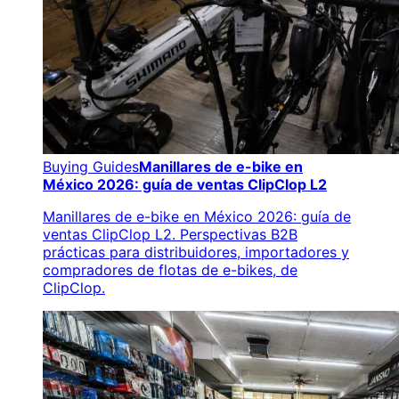
Buying Guides
Manillares de e-bike en
México 2026: guía de ventas ClipClop L2
Manillares de e-bike en México 2026: guía de
ventas ClipClop L2. Perspectivas B2B
prácticas para distribuidores, importadores y
compradores de flotas de e-bikes, de
ClipClop.