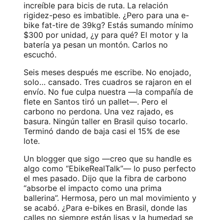
increíble para bicis de ruta. La relación
rigidez-peso es imbatible. ¿Pero para una e-
bike fat-tire de 39kg? Estás sumando mínimo
$300 por unidad, ¿y para qué? El motor y la
batería ya pesan un montón. Carlos no
escuchó.
Seis meses después me escribe. No enojado,
solo… cansado. Tres cuadros se rajaron en el
envío. No fue culpa nuestra —la compañía de
flete en Santos tiró un pallet—. Pero el
carbono no perdona. Una vez rajado, es
basura. Ningún taller en Brasil quiso tocarlo.
Terminó dando de baja casi el 15% de ese
lote.
Un blogger que sigo —creo que su handle es
algo como “EbikeRealTalk”— lo puso perfecto
el mes pasado. Dijo que la fibra de carbono
“absorbe el impacto como una prima
ballerina”. Hermosa, pero un mal movimiento y
se acabó. ¿Para e-bikes en Brasil, donde las
calles no siempre están lisas y la humedad se