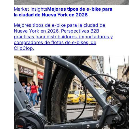
Market Insights
Mejores tipos de e-bike para
la ciudad de Nueva York en 2026
Mejores tipos de e-bike para la ciudad de
Nueva York en 2026. Perspectivas B2B
prácticas para distribuidores, importadores y
compradores de flotas de e-bikes, de
ClipClop.