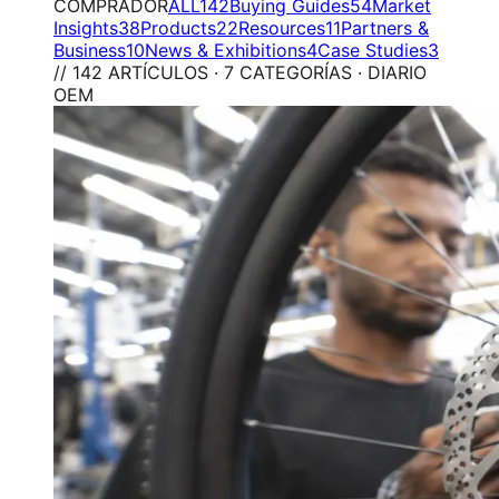
COMPRADOR
ALL
142
Buying Guides
54
Market
Insights
38
Products
22
Resources
11
Partners &
Business
10
News & Exhibitions
4
Case Studies
3
// 142 ARTÍCULOS · 7 CATEGORÍAS · DIARIO
OEM