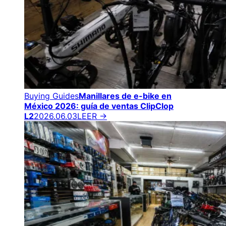
Buying Guides
Manillares de e-bike en
México 2026: guía de ventas ClipClop
L2
2026.06.03
LEER →