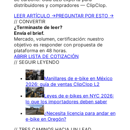
distribuidores y compradores — ClipClop.
LEER ARTÍCULO →
PREGUNTAR POR ESTO →
// CONVERTIR
¿Terminaste de leer?
Envía el brief.
Mercado, volumen, certificación: nuestro
objetivo es responder con propuesta de
plataforma en 48 horas.
ABRIR LISTA DE COTIZACIÓN
// SEGUIR LEYENDO
Manillares de e-bike en México
2026: guía de ventas ClipClop L2
Leyes de e-bikes en NYC 2026:
lo que los importadores deben saber
¿Necesita licencia para andar en
e-bike en Oregón?
// TRES CAMINOS HACIA UN LEAD