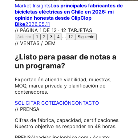
Market Insights
Los principales fabricantes de
bicicletas eléctricas en Chile en 2026: mi
opinión honesta desde ClipClop
Bike
2026.05.11
// PÁGINA 1 DE 12 · 12 TARJETAS
…
Anterior
1
2
3
4
12
Siguiente
// VENTAS / OEM
¿Listo para pasar de notas a
un programa?
Exportación atiende viabilidad, muestras,
MOQ, marca privada y planificación de
contenedores.
SOLICITAR COTIZACIÓN
CONTACTO
// PRENSA
Cifras de fábrica, capacidad, certificaciones.
Nuestro objetivo es responder en 48 horas.
PRENSA
lead@clipclopbike.com · Asunto: