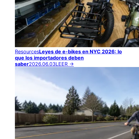
Resources
Leyes de e-bikes en NYC 2026: lo
que los importadores deben
saber
2026.06.03
LEER →