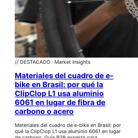
// DESTACADO · Market Insights
Materiales del cuadro de e-
bike en Brasil: por qué la
ClipClop L1 usa aluminio
6061 en lugar de fibra de
carbono o acero
Materiales del cuadro de e-bike en Brasil: por
qué la ClipClop L1 usa aluminio 6061 en lugar
de carbono. Guía B2B experta para