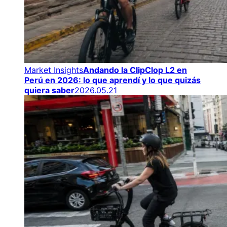
Market Insights
Andando la ClipClop L2 en
Perú en 2026: lo que aprendí y lo que quizás
quiera saber
2026.05.21