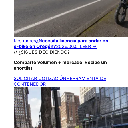
Resources
¿Necesita licencia para andar en
e-bike en Oregón?
2026.06.01
LEER →
// ¿SIGUES DECIDIENDO?
Comparte volumen + mercado. Recibe un
shortlist.
SOLICITAR COTIZACIÓN
HERRAMIENTA DE
CONTENEDOR