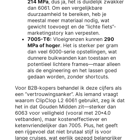
214 MPa
, dus ja, het is duidelijk zwakker
dan 6061. Om een vergelijkbare
duurzaamheid te bereiken, heb je
meestal meer materiaal nodig, wat
gewicht toevoegt en de “lichte fiets”-
marketingstory kan verpesten.
7005-T6:
Vloeigrenzen kunnen
290
MPa of hoger
. Het is sterker per gram
dan veel 6000-serie opstellingen, wat
dunnere buikwanden kan toestaan en
potentieel lichtere frames—maar alleen
als de engineering en het lassen goed
gedaan worden, zonder shortcuts.
Voor B2B-kopers behandel ik deze cijfers als
een “vertrouwingsanker”. Als iemand vraagt
waarom ClipClop L2 6061 gebruikt, zeg ik dat
het in dat Gouden Midden zit—sterker dan
6063 voor veiligheid (vooral met 20*4.0
vetbanden), maar kosteneffectiever en
ketenvriendelijker dan 7005. Plus, het geeft
een rijgevoel dat niet brutaal stijf is voor
lange cruises, wat eerlijk gezegd belangrijker