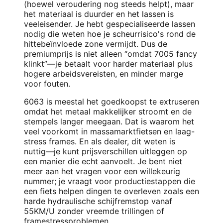
(hoewel veroudering nog steeds helpt), maar
het materiaal is duurder en het lassen is
veeleisender. Je hebt gespecialiseerde lassen
nodig die weten hoe je scheurrisico's rond de
hittebeïnvloede zone vermijdt. Dus de
premiumprijs is niet alleen “omdat 7005 fancy
klinkt”—je betaalt voor harder materiaal plus
hogere arbeidsvereisten, en minder marge
voor fouten.
6063 is meestal het goedkoopst te extruseren
omdat het metaal makkelijker stroomt en de
stempels langer meegaan. Dat is waarom het
veel voorkomt in massamarktfietsen en laag-
stress frames. En als dealer, dit weten is
nuttig—je kunt prijsverschillen uitleggen op
een manier die echt aanvoelt. Je bent niet
meer aan het vragen voor een willekeurig
nummer; je vraagt voor productiestappen die
een fiets helpen dingen te overleven zoals een
harde hydraulische schijfremstop vanaf
55KM/U zonder vreemde trillingen of
framestressproblemen.