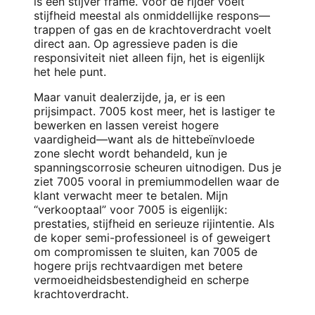
is een stijver frame. Voor de rijder voelt
stijfheid meestal als onmiddellijke respons—
trappen of gas en de krachtoverdracht voelt
direct aan. Op agressieve paden is die
responsiviteit niet alleen fijn, het is eigenlijk
het hele punt.
Maar vanuit dealerzijde, ja, er is een
prijsimpact. 7005 kost meer, het is lastiger te
bewerken en lassen vereist hogere
vaardigheid—want als de hittebeïnvloede
zone slecht wordt behandeld, kun je
spanningscorrosie scheuren uitnodigen. Dus je
ziet 7005 vooral in premiummodellen waar de
klant verwacht meer te betalen. Mijn
“verkooptaal” voor 7005 is eigenlijk:
prestaties, stijfheid en serieuze rijintentie. Als
de koper semi-professioneel is of geweigert
om compromissen te sluiten, kan 7005 de
hogere prijs rechtvaardigen met betere
vermoeidheidsbestendigheid en scherpe
krachtoverdracht.