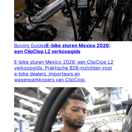
Buying Guides
E-bike sturen Mexico 2026:
een ClipClop L2 verkoopgids
E-bike sturen Mexico 2026: een ClipClop L2
verkoopgids. Praktische B2B-inzichten voor
e-bike dealers, importeurs en
wagenparkkopers van ClipClop.