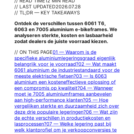
// READ TIME
12 MIN READ
// LAST UPDATED
2026.07.28
// TL;DR — KEY TAKEAWAYS
Ontdek de verschillen tussen 6061 T6,
6063 en 7005 aluminium e-bikeframes. We
analyseren sterkte, kosten en lasbaarheid
zodat dealers de juiste voorraad kiezen.
// ON THIS PAGE
01
—
Waarom is de
specifieke aluminiumlegeringsgraad eigenlijk
belangrijk voor je voorraad?
02
—
Wat maakt
6061 aluminium de industriestandaard voor de
meeste elektrische fietsen?
03
—
Is 6063
aluminium een kosteneffectieve oplossing of
een compromis op kwaliteit?
04
—
Wanneer
moet je 7005 aluminiumframes aanbevelen
aan high-performance klanten?
05
—
Hoe
vergelijken sterkte en duurzaamheid zich over
deze drie populaire legeringen?
06
—
Wat zijn
de echte verschillen in productiekosten en
lasprocessen?
07
—
Welke legering past bij
welk klantprofiel om je verkoopconversies te