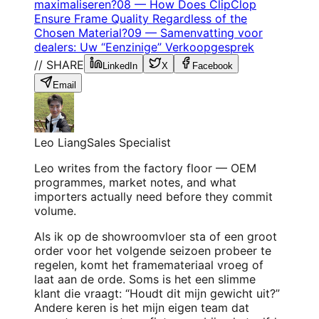
maximaliseren?
08
—
How Does ClipClop
Ensure Frame Quality Regardless of the
Chosen Material?
09
—
Samenvatting voor
dealers: Uw “Eenzinige” Verkoopgesprek
// SHARE
LinkedIn
X
Facebook
Email
Leo Liang
Sales Specialist
Leo writes from the factory floor — OEM
programmes, market notes, and what
importers actually need before they commit
volume.
Als ik op de showroomvloer sta of een groot
order voor het volgende seizoen probeer te
regelen, komt het framemateriaal vroeg of
laat aan de orde. Soms is het een slimme
klant die vraagt: “Houdt dit mijn gewicht uit?”
Andere keren is het mijn eigen team dat