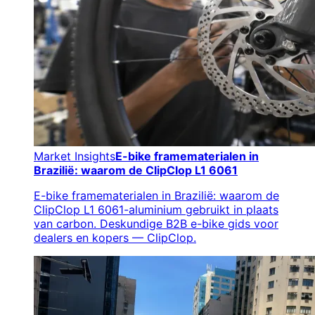
Market Insights
E-bike framematerialen in
Brazilië: waarom de ClipClop L1 6061
E-bike framematerialen in Brazilië: waarom de
ClipClop L1 6061-aluminium gebruikt in plaats
van carbon. Deskundige B2B e-bike gids voor
dealers en kopers — ClipClop.