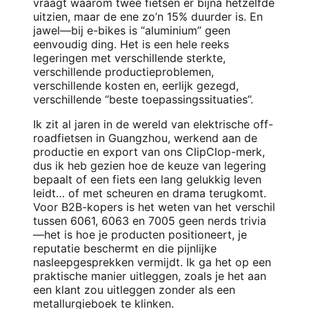
vraagt waarom twee fietsen er bijna hetzelfde
uitzien, maar de ene zo’n 15% duurder is. En
jawel—bij e-bikes is “aluminium” geen
eenvoudig ding. Het is een hele reeks
legeringen met verschillende sterkte,
verschillende productieproblemen,
verschillende kosten en, eerlijk gezegd,
verschillende “beste toepassingssituaties”.
Ik zit al jaren in de wereld van elektrische off-
roadfietsen in Guangzhou, werkend aan de
productie en export van ons ClipClop-merk,
dus ik heb gezien hoe de keuze van legering
bepaalt of een fiets een lang gelukkig leven
leidt… of met scheuren en drama terugkomt.
Voor B2B-kopers is het weten van het verschil
tussen 6061, 6063 en 7005 geen nerds trivia
—het is hoe je producten positioneert, je
reputatie beschermt en die pijnlijke
nasleepgesprekken vermijdt. Ik ga het op een
praktische manier uitleggen, zoals je het aan
een klant zou uitleggen zonder als een
metallurgieboek te klinken.