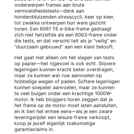
onderwerpen frames aan brute
vermoeidheidstests—denk aan
honderdduizenden stresscycli, keer op keer,
tot zwakke ontwerpen hun ware gezicht
tonen. Een 6061 T6 e-bike-frame gedraagt
zich niet hetzelfde als een 6063-frame onder
die tests, en dat verschil telt als je “veilig” en
“duurzaam gebouwd” aan een klant belooft.
Het gaat niet alleen om het slagen van tests
op papier—het rijgevoel is ook echt. Stijvere
legeringen kunnen kracht beter overdragen,
maar ze kunnen wat ruw aanvoelen op
hobbelige wegen of paden. Softere legeringen
kunnen soepeler aanvoelen, maar ze kunnen
te veel buigen onder een krachtige 1000W-
motor. Ik heb bloggers horen zeggen dat je
het frame op de motor moet laten aansluiten
,
en ik ben het ermee eens—als je een zware
leveringsrijder een leisure-frame verkoopt,
koop je jezelf eigenlijk toekomstige
garantieclaims in.