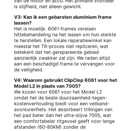
van de motor en accu. Het primaire voordeel
is stijfheid, niet alleen gewicht.
V3: Kan ik een gebarsten aluminium frame
lassen?
Het is moeilijk. 6061-frames vereisen
hittebehandeling na het lassen om hun sterkte
te herstellen. Een lokale reparatiewinkel kan
meestal het T6-proces niet repliceren, wat
betekent dat het gerepareerde gebied
aanzienlijk zwakker zal zijn. We raden altijd
aan een beschadigd frame te vervangen voor
de veiligheid.
V4: Waarom gebruikt ClipClop 6061 voor het
Model L2 in plaats van 7005?
We kozen voor 6061 voor het Model L2
omdat het de beste duurzaamheid-tegen-
kostenverhouding biedt voor een vetband-
avonturenfiets. Het absorbeert trillingen van
het pad beter dan het ultra-stijve 7005, wat
een comfortabeler ritgevoel geeft voor lange
afstanden (60-80KM) zonder de