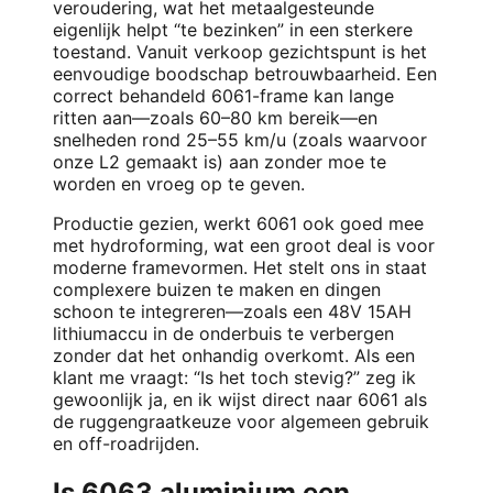
veroudering, wat het metaalgesteunde
eigenlijk helpt “te bezinken” in een sterkere
toestand. Vanuit verkoop gezichtspunt is het
eenvoudige boodschap betrouwbaarheid. Een
correct behandeld 6061-frame kan lange
ritten aan—zoals 60–80 km bereik—en
snelheden rond 25–55 km/u (zoals waarvoor
onze L2 gemaakt is) aan zonder moe te
worden en vroeg op te geven.
Productie gezien, werkt 6061 ook goed mee
met hydroforming, wat een groot deal is voor
moderne framevormen. Het stelt ons in staat
complexere buizen te maken en dingen
schoon te integreren—zoals een 48V 15AH
lithiumaccu in de onderbuis te verbergen
zonder dat het onhandig overkomt. Als een
klant me vraagt: “Is het toch stevig?” zeg ik
gewoonlijk ja, en ik wijst direct naar 6061 als
de ruggengraatkeuze voor algemeen gebruik
en off-roadrijden.
Is 6063 aluminium een