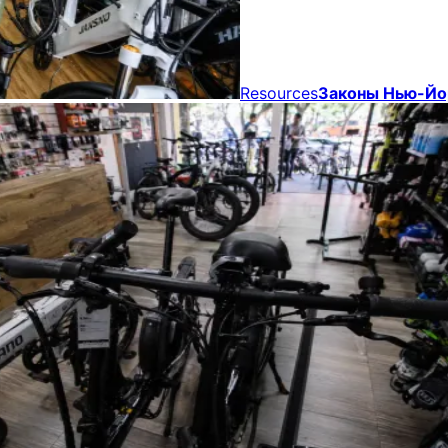
Resources
Законы Нью-Йор