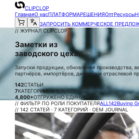
CLIPCLOP
Главная
О нас
ПЛАТФОРМА
РЕШЕНИЯ
Опт
Ресурсы
Н
ЗАПРОСИТЬ КОММЕРЧЕСКОЕ ПРЕДЛО
// ЖУРНАЛ CLIPCLOP
Заметки из
заводского цеха.
Запуски продукции, обновления производства, в
партнёров, импортёров, дилеров и отраслевой п
142
СТАТЬИ
7
КАТЕГОРИИ
4,800+
ОТГРУЖЕНО ЕДИНИЦ
// ФИЛЬТР ПО РОЛИ ПОКУПАТЕЛЯ
ALL
142
Buying G
// 142 СТАТЕЙ · 7 КАТЕГОРИЙ · OEM JOURNAL