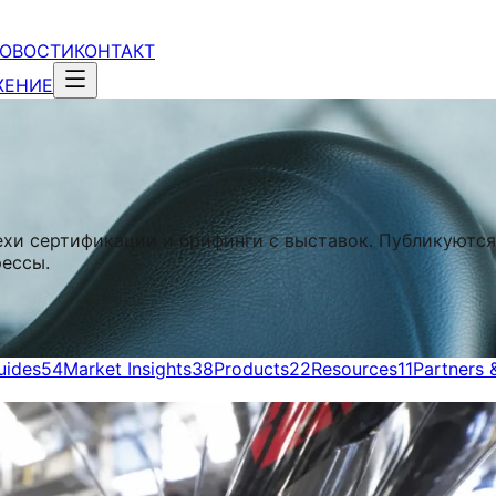
ОВОСТИ
КОНТАКТ
ЖЕНИЕ
ехи сертификации и брифинги с выставок. Публикуются
рессы.
uides
54
Market Insights
38
Products
22
Resources
11
Partners 