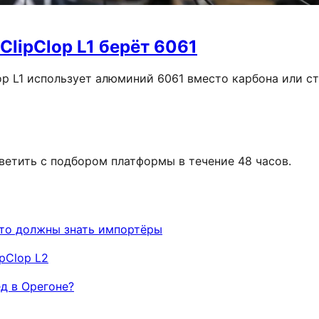
ClipClop L1 берёт 6061
op L1 использует алюминий 6061 вместо карбона или ст
ветить с подбором платформы в течение 48 часов.
что должны знать импортёры
ipClop L2
д в Орегоне?