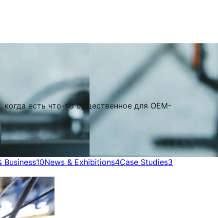
, когда есть что-то существенное для OEM-
& Business
10
News & Exhibitions
4
Case Studies
3