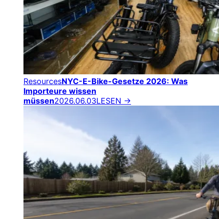
Resources
NYC-E-Bike-Gesetze 2026: Was
Importeure wissen
müssen
2026.06.03
LESEN →