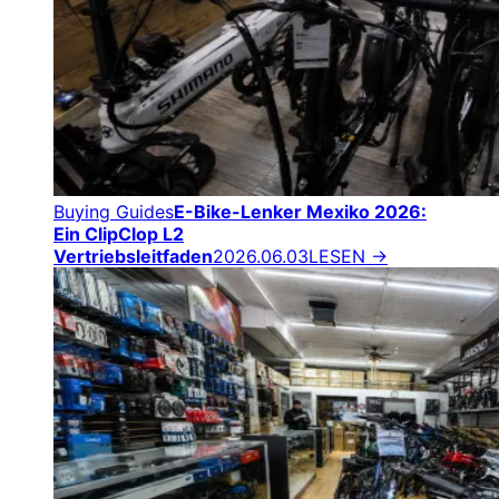
Buying Guides
E-Bike-Lenker Mexiko 2026:
Ein ClipClop L2
Vertriebsleitfaden
2026.06.03
LESEN →