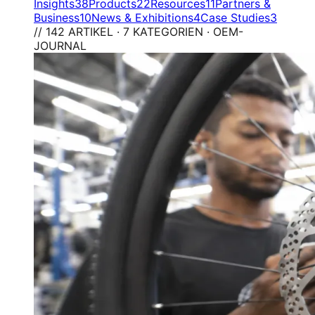
Insights
38
Products
22
Resources
11
Partners &
Business
10
News & Exhibitions
4
Case Studies
3
// 142 ARTIKEL · 7 KATEGORIEN · OEM-
JOURNAL