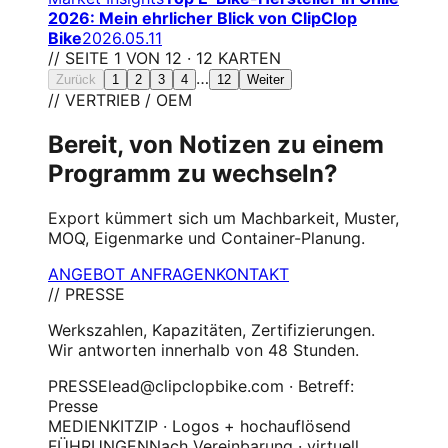
2026: Mein ehrlicher Blick von ClipClop
Bike
2026.05.11
// SEITE 1 VON 12 · 12 KARTEN
…
Zurück
1
2
3
4
12
Weiter
// VERTRIEB / OEM
Bereit, von Notizen zu einem
Programm zu wechseln?
Export kümmert sich um Machbarkeit, Muster,
MOQ, Eigenmarke und Container-Planung.
ANGEBOT ANFRAGEN
KONTAKT
// PRESSE
Werkszahlen, Kapazitäten, Zertifizierungen.
Wir antworten innerhalb von 48 Stunden.
PRESSE
lead@clipclopbike.com · Betreff:
Presse
MEDIENKIT
ZIP · Logos + hochauflösend
FÜHRUNGEN
Nach Vereinbarung · virtuell