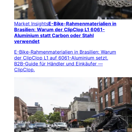
Market Insights
E-Bike-Rahmenmaterialien in
Brasilien: Warum der ClipClop L1 6061-
Aluminium statt Carbon oder Stahl
verwendet
E-Bike-Rahmenmaterialien in Brasilien: Warum
der ClipClop L1 auf 6061-Aluminium setzt.
B2B-Guide für Händler und Einkäufer —
ClipClop.