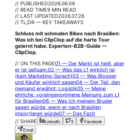
// PUBLISHED
2026.06.09
// READ TIME
9 MIN READ
// LAST UPDATED
2026.07.28
// TL;DR — KEY TAKEAWAYS
Schluss mit schmalen Bikes nach Brasilien:
Was ich bei ClipClop auf die harte Tour
gelernt habe. Experten-B2B-Guide —
ClipClop.
// ON THIS PAGE
01
—
Der Markt ist heiß, aber
er ist seltsam.
02
—
Was das L1 wirklich ist
(kein Marketing-Sprech)
03
—
Was Blogger
und Käufer wirklich sagen
04
—
Der Teil, den
niemand erwähnt: Logistik
05
—
Meine
ehrliche, voreingenommene Meinung zum L1
für Brasilien
06
—
Was ich meinem Bruder
sagen würde, wenn er nach Brasilien
importieren würde
07
—
Das Fazit
// SHARE
LinkedIn
X
Facebook
Email