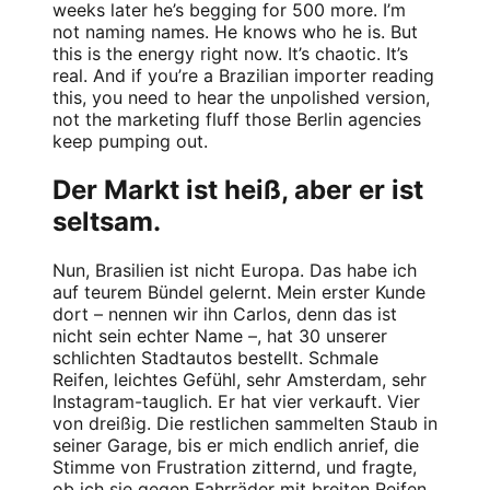
weeks later he’s begging for 500 more. I’m
not naming names. He knows who he is. But
this is the energy right now. It’s chaotic. It’s
real. And if you’re a Brazilian importer reading
this, you need to hear the unpolished version,
not the marketing fluff those Berlin agencies
keep pumping out.
Der Markt ist heiß, aber er ist
seltsam.
Nun, Brasilien ist nicht Europa. Das habe ich
auf teurem Bündel gelernt. Mein erster Kunde
dort – nennen wir ihn Carlos, denn das ist
nicht sein echter Name –, hat 30 unserer
schlichten Stadtautos bestellt. Schmale
Reifen, leichtes Gefühl, sehr Amsterdam, sehr
Instagram-tauglich. Er hat vier verkauft. Vier
von dreißig. Die restlichen sammelten Staub in
seiner Garage, bis er mich endlich anrief, die
Stimme von Frustration zitternd, und fragte,
ob ich sie gegen Fahrräder mit breiten Reifen