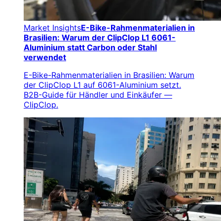
Market Insights
E-Bike-Rahmenmaterialien in
Brasilien: Warum der ClipClop L1 6061-
Aluminium statt Carbon oder Stahl
verwendet
E-Bike-Rahmenmaterialien in Brasilien: Warum
der ClipClop L1 auf 6061-Aluminium setzt.
B2B-Guide für Händler und Einkäufer —
ClipClop.