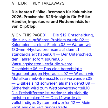
// TL;DR — KEY TAKEAWAYS
Die besten E-Bike-Bremsen für Kolumbien
2026. Praxisnahe B2B-Insights für E-Bike-
Händler, Importeure und Flotteneinkäufer
von ClipClop.
// ON THIS PAGE
01
—
Die $12-Entscheidung,
die zur viel größeren Problem wurde.
02
—
Kolumbien ist nicht Florida.
03
—
Warum wir
180-mm-Hydraulbremsen auf dem L1
standardisiert haben.
04
—
Der Unterschied,
den Fahrer sofort spüren.
05
—
Wartungskosten verrät die wahre
Geschichte.
06
—
Das eine berechtigte
Argument gegen Hydraulics.
07
—
Warum wir
Metallkeramik-Bremsschlosse verwenden.
08
—
E-Bikes sind schwerer, als man denkt.
09
—
Sicherheit wird zum Wettbewerbsvorteil.
10
—
Die Preisdifferenz ist geringer, als sich die
meisten denken.
11
—
Das L1 wurde als
vollständiges System entworfen.
12
—
Mein
Fazit aus der Fertigungsstraße