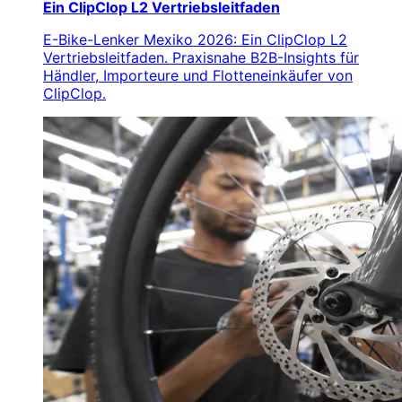
Ein ClipClop L2 Vertriebsleitfaden
E-Bike-Lenker Mexiko 2026: Ein ClipClop L2
Vertriebsleitfaden. Praxisnahe B2B-Insights für
Händler, Importeure und Flotteneinkäufer von
ClipClop.