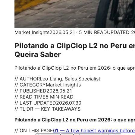
Market Insights
2026.05.21 · 5 MIN READ
UPDATED 20
Pilotando a ClipClop L2 no Peru 
Queira Saber
Pilotando a ClipClop L2 no Peru em 2026: o que apr
// AUTHOR
Leo Liang, Sales Specialist
// CATEGORY
Market Insights
// PUBLISHED
2026.05.21
// READ TIME
5 MIN READ
// LAST UPDATED
2026.07.30
// TL;DR — KEY TAKEAWAYS
Pilotando a ClipClop L2 no Peru em 2026: o que ap
// ON THIS PAGE
01
—
A few honest warnings before