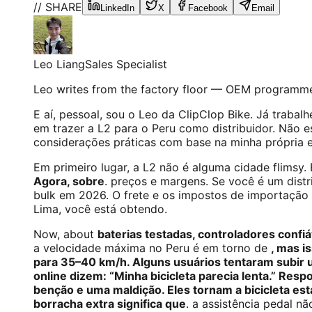
// SHARE
LinkedIn
X
Facebook
Email
Leo Liang
Sales Specialist
Leo writes from the factory floor — OEM programme
E aí, pessoal, sou o Leo da ClipClop Bike. Já trabal
em trazer a L2 para o Peru como distribuidor. Não e
considerações práticas com base na minha própria e
Em primeiro lugar, a L2 não é alguma cidade flimsy
Agora, sobre
. preços e margens. Se você é um dist
bulk em 2026. O frete e os impostos de importação 
Lima, você está obtendo.
Now, about
baterias testadas, controladores confi
a velocidade máxima no Peru é em torno de
, mas i
para 35–40 km/h. Alguns usuários tentaram subir 
online dizem: “Minha bicicleta parecia lenta.” Re
benção e uma maldição. Eles tornam a bicicleta es
borracha extra significa que
. a assistência pedal n