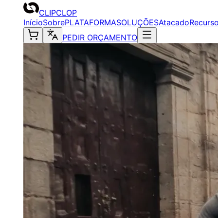
CLIPCLOP
Início
Sobre
PLATAFORMA
SOLUÇÕES
Atacado
Recurs
PEDIR ORÇAMENTO