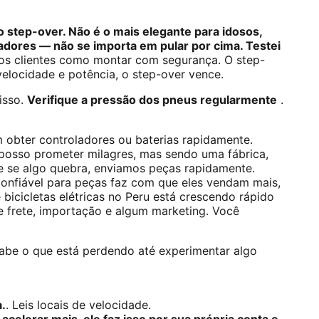
 step-over. Não é o mais elegante para idosos,
gadores — não se importa em pular por cima. Testei
aos clientes como montar com segurança. O step-
elocidade e potência, o step-over vence.
isso.
Verifique a pressão dos pneus regularmente
.
m obter controladores ou baterias rapidamente.
 posso prometer milagres, mas sendo uma fábrica,
 e se algo quebra, enviamos peças rapidamente.
confiável para peças faz com que eles vendam mais,
bicicletas elétricas no Peru está crescendo rápido
 frete, importação e algum marketing. Você
abe o que está perdendo até experimentar algo
a.
. Leis locais de velocidade.
acelerar mais, ele faz isso por sua própria conta e