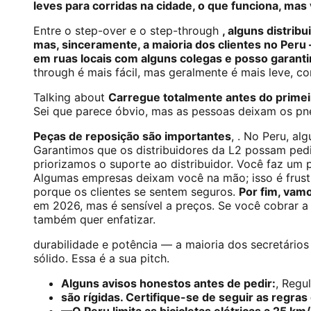
leves para corridas na cidade, o que funciona, mas
Entre o step-over e o step-through
, alguns distrib
mas, sinceramente, a maioria dos clientes no Peru 
em ruas locais com alguns colegas e posso garanti
through é mais fácil, mas geralmente é mais leve, 
Talking about
Carregue totalmente antes do primei
Sei que parece óbvio, mas as pessoas deixam os pneu
Peças de reposição são importantes
, . No Peru, a
Garantimos que os distribuidores da L2 possam pedi
priorizamos o suporte ao distribuidor. Você faz um
Algumas empresas deixam você na mão; isso é frustr
porque os clientes se sentem seguros.
Por fim, vamo
em 2026, mas é sensível a preços. Se você cobrar 
também quer enfatizar.
durabilidade e potência — a maioria dos secretári
sólido. Essa é a sua pitch.
Alguns avisos honestos antes de pedir:
, Regu
são rígidas. Certifique-se de seguir as regras
—O Peru limita as bicicletas elétricas a 25 km