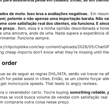
es de moto. Isso leva a avaliações negativas.
. Em resum
ável, potente e não apenas uma importação barata. Não vai
ume com satisfação real dos clientes, ela funciona. E si
e preço.
. Bem, essa é a minha opinião desordenada e hone
ça uma amostra, ande de uma. Nada supera a experiência di
erimentar. Funciona sempre.
tps://clipclopbike.com/wp-content/uploads/2026/05/Ch
ng cheap imports don’t know what they’re missing until they
 order
ique-se de seguir as regras DHL/IATA, senão vai travar na a
h for pedal assist in cities. Então, se um cliente forçar alé
 get motorcycle speeds. That leads to angry reviews.
ara o revendedor certo. You’re buying
something reliable, 
 mas se você busca volume de vendas com satisfação real d
ém compraria outra coisa nesse preço.