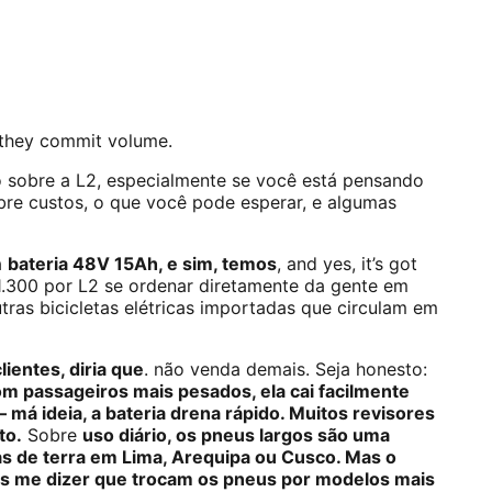
 they commit volume.
eto sobre a L2, especialmente se você está pensando
obre custos, o que você pode esperar, e algumas
a
bateria 48V 15Ah, e sim, temos
, and yes, it’s got
$1.300 por L2 se ordenar diretamente da gente em
as bicicletas elétricas importadas que circulam em
ientes, diria que
. não venda demais. Seja honesto:
om passageiros mais pesados, ela cai facilmente
á ideia, a bateria drena rápido. Muitos revisores
to.
Sobre
uso diário, os pneus largos são uma
as de terra em Lima, Arequipa ou Cusco. Mas o
stas me dizer que trocam os pneus por modelos mais