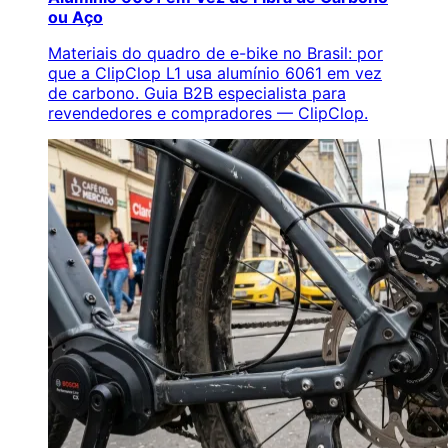
ou Aço
Materiais do quadro de e-bike no Brasil: por
que a ClipClop L1 usa alumínio 6061 em vez
de carbono. Guia B2B especialista para
revendedores e compradores — ClipClop.