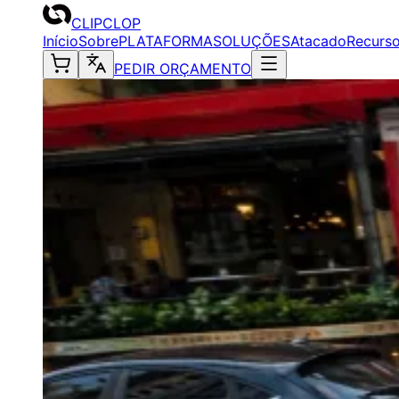
CLIPCLOP
Início
Sobre
PLATAFORMA
SOLUÇÕES
Atacado
Recurs
PEDIR ORÇAMENTO