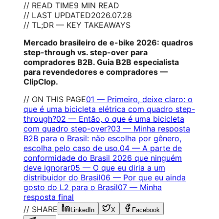
// READ TIME
9 MIN READ
// LAST UPDATED
2026.07.28
// TL;DR — KEY TAKEAWAYS
Mercado brasileiro de e-bike 2026: quadros
step-through vs. step-over para
compradores B2B. Guia B2B especialista
para revendedores e compradores —
ClipClop.
// ON THIS PAGE
01
—
Primeiro, deixe claro: o
que é uma bicicleta elétrica com quadro step-
through?
02
—
Então, o que é uma bicicleta
com quadro step-over?
03
—
Minha resposta
B2B para o Brasil: não escolha por gênero,
escolha pelo caso de uso.
04
—
A parte de
conformidade do Brasil 2026 que ninguém
deve ignorar
05
—
O que eu diria a um
distribuidor do Brasil
06
—
Por que eu ainda
gosto do L2 para o Brasil
07
—
Minha
resposta final
// SHARE
LinkedIn
X
Facebook