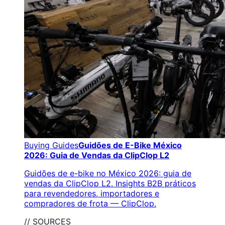
Buying Guides
Guidões de E-Bike México
2026: Guia de Vendas da ClipClop L2
Guidões de e-bike no México 2026: guia de
vendas da ClipClop L2. Insights B2B práticos
para revendedores, importadores e
compradores de frota — ClipClop.
// SOURCES