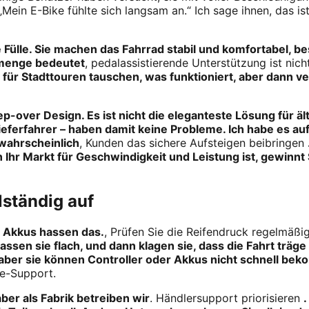
 „Mein E-Bike fühlte sich langsam an.“ Ich sage ihnen, das i
e Fülle. Sie machen das Fahrrad stabil und komfortabel, 
imenge bedeutet
, pedalassistierende Unterstützung ist nich
n für Stadttouren tauschen, was funktioniert, aber dann ve
Step-over Design. Es ist nicht die eleganteste Lösung für ä
ieferfahrer – haben damit keine Probleme. Ich habe es auf
 wahrscheinlich
, Kunden das sichere Aufsteigen beibringen
n Ihr Markt für Geschwindigkeit und Leistung ist, gewinnt
lständig auf
g; Akkus hassen das.
, Prüfen Sie die Reifendruck regelmäßig
 lassen sie flach, und dann klagen sie, dass die Fahrt träge 
 aber sie können Controller oder Akkus nicht schnell bek
ce-Support.
ber als Fabrik betreiben wir
. Händlersupport priorisieren