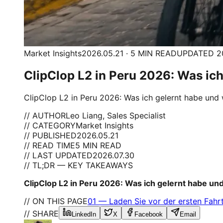
Market Insights
2026.05.21 · 5 MIN READ
UPDATED 20
ClipClop L2 in Peru 2026: Was ich
ClipClop L2 in Peru 2026: Was ich gelernt habe und
// AUTHOR
Leo Liang, Sales Specialist
// CATEGORY
Market Insights
// PUBLISHED
2026.05.21
// READ TIME
5 MIN READ
// LAST UPDATED
2026.07.30
// TL;DR — KEY TAKEAWAYS
ClipClop L2 in Peru 2026: Was ich gelernt habe un
// ON THIS PAGE
01
—
Laden Sie vor der ersten Fahrt
// SHARE
LinkedIn
X
Facebook
Email