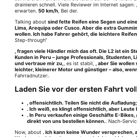
drainieren schnell. Viele Reviewer im Internet sagen:
erwarten.
50 km/h
, Bei der.
Talking about
sind fette Reifen eine Segen und ein
Lima, Arequipa oder Cusco. Aber die extra Gumm
wollen. Ich habe Fahrer gehört, die leichtere Reife
Step-through“
, fragen viele Händler mich das oft. Die L2 ist ein 
Kunden in Peru – junge Professionals, Studenten, L
und vertraue mir zu,
, es ist stabil,
, aber Sie wollen
leichter, kleinerer Motor und günstiger – also, wen
Fahrradnutzer:.
Laden Sie vor der ersten Fahrt vol
, offensichtlich. Teilen Sie nicht die Aufladun
. Ich weiß, es klingt offensichtlich, aber Leute
. In Peru verkaufen einige Geschäfte E-Bikes,
direkt von uns bestellen können.
. Nach-Servi
Now, about
. Ich kann keine Wunder versprechen, a