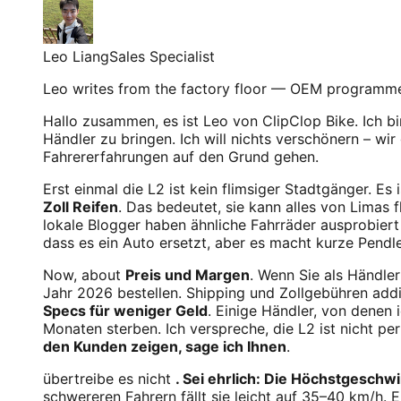
Leo Liang
Sales Specialist
Leo writes from the factory floor — OEM programme
Hallo zusammen, es ist Leo von ClipClop Bike. Ich b
Händler zu bringen. Ich will nichts verschönern – w
Fahrererfahrungen auf den Grund gehen.
Erst einmal die L2 ist kein flimsiger Stadtgänger. Es 
Zoll Reifen
. Das bedeutet, sie kann alles von Limas 
lokale Blogger haben ähnliche Fahrräder ausprobiert 
dass es ein Auto ersetzt, aber es macht kurze Pendl
Now, about
Preis und Margen
. Wenn Sie als Händler
Jahr 2026 bestellen. Shipping und Zollgebühren addi
Specs für weniger Geld
. Einige Händler, von denen 
Monaten sterben. Ich verspreche, die L2 ist nicht pe
den Kunden zeigen, sage ich Ihnen
.
übertreibe es nicht
. Sei ehrlich: Die Höchstgeschwi
schwereren Fahrern fällt sie leicht auf 35–40 km/h. 