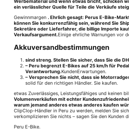
Werbematerial und wenn etwas bricht, schicken wir 
ein verlässlicher Quelle für Teile die Verkäufe stei
Gewinnmargen
. Ehrlich gesagt: Perus E-Bike-Mark
können Sie konkurrenzfähig sein, während Sie Ship
Sekretäre oder Lieferfahrer, die billige Importe kau
Verkaufsargument.
Einige ehrliche Warnungen vor de
Akkuversandbestimmungen
sind streng. Stellen Sie sicher, dass Sie die 
– Peru begrenzt E-Bikes auf 25 km/h für Pedal
Verantwortung.
KundenErwartungen.
– Versprechen Sie nicht, dass sie Motorrad
solid für den richtigen Händler. Sie kaufen.
etwas Zuverlässiges, Leistungsfähiges und keinen bi
Volumenverkäufen mit echter Kundenzufriedenheit s
warum jemand anderes etwas anderes kaufen würd
ClipClop-Händler in Peru zu werden, melden Sie sich, 
verkomplizieren Sie nichts – sagen Sie den Kunden di
Peru E-Bike.