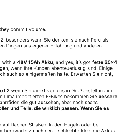
 they commit volume.
L2, besonders wenn Sie denken, sie nach Peru als
chen Dingen aus eigener Erfahrung und anderen
 with a
48V 15Ah Akku
, and yes, it’s got
fette 20×4
gen, wenn Ihre Kunden abenteuerlustig sind. Einige
ich auch so einigermaßen halte. Erwarten Sie nicht,
o L2
wenn Sie direkt von uns in Großbestellung im
n im Lima importierten E-Bikes bekommen Sie
bessere
ahrräder, die gut aussehen, aber nach sechs
ller und Teile, die wirklich passen. Wenn Sie es
ch auf flachen Straßen. In den Hügeln oder bei
ung bergwärts zu nehmen – schlechte Idee, die Akkus