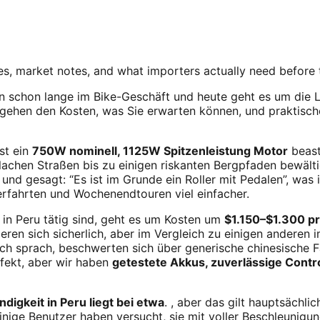
s, market notes, and what importers actually need before
in schon lange im Bike-Geschäft und heute geht es um die 
ir gehen den Kosten, was Sie erwarten können, und praktis
ist ein
750W nominell, 1125W Spitzenleistung Motor
beast
flachen Straßen bis zu einigen riskanten Bergpfaden bewälti
und gesagt: “Es ist im Grunde ein Roller mit Pedalen”, was 
erfahrten und Wochenendtouren viel einfacher.
 in Peru tätig sind, geht es um Kosten um
$1.150–$1.300 pr
eren sich sicherlich, aber im Vergleich zu einigen andere
ich sprach, beschwerten sich über generische chinesische F
rfekt, aber wir haben
getestete Akkus, zuverlässige Contro
ndigkeit in Peru liegt bei etwa
. , aber das gilt hauptsächli
Einige Benutzer haben versucht, sie mit voller Beschleunig