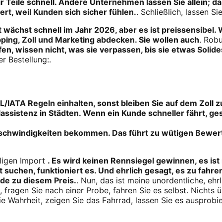
Teile schnell. Andere Unternehmen lassen Sie allein; das 
gert, weil Kunden sich sicher fühlen.
. Schließlich, lassen Si
t wächst schnell im Jahr 2026, aber es ist preissensibel
ping, Zoll und Marketing abdecken. Sie wollen auch
. Rob
fen, wissen nicht, was sie verpassen, bis sie etwas Solide
r Bestellung:.
DHL/IATA Regeln einhalten, sonst bleiben Sie auf dem Zoll z
assistenz in Städten. Wenn ein Kunde schneller fährt, ge
geschwindigkeiten bekommen. Das führt zu wütigen Bewe
lligen Import
. Es wird keinen Rennsiegel gewinnen, es ist
uchen, funktioniert es. Und ehrlich gesagt, es zu fahre
e zu diesem Preis.
. Nun, das ist meine unordentliche, eh
fragen Sie nach einer Probe, fahren Sie es selbst. Nichts üb
e Wahrheit, zeigen Sie das Fahrrad, lassen Sie es ausprobier