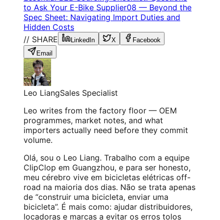
to Ask Your E-Bike Supplier
08
—
Beyond the
Spec Sheet: Navigating Import Duties and
Hidden Costs
// SHARE
LinkedIn
X
Facebook
Email
Leo Liang
Sales Specialist
Leo writes from the factory floor — OEM
programmes, market notes, and what
importers actually need before they commit
volume.
Olá, sou o Leo Liang. Trabalho com a equipe
ClipClop em Guangzhou, e para ser honesto,
meu cérebro vive em bicicletas elétricas off-
road na maioria dos dias. Não se trata apenas
de “construir uma bicicleta, enviar uma
bicicleta”. É mais como: ajudar distribuidores,
locadoras e marcas a evitar os erros tolos