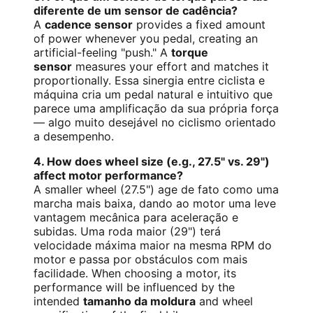
diferente de um sensor de cadência?
A
cadence sensor
provides a fixed amount
of power whenever you pedal, creating an
artificial-feeling "push." A
torque
sensor
measures your effort and matches it
proportionally. Essa sinergia entre ciclista e
máquina cria um pedal natural e intuitivo que
parece uma amplificação da sua própria força
— algo muito desejável no ciclismo orientado
a desempenho.
4. How does wheel size (e.g., 27.5" vs. 29")
affect motor performance?
A smaller wheel (27.5") age de fato como uma
marcha mais baixa, dando ao motor uma leve
vantagem mecânica para aceleração e
subidas. Uma roda maior (29") terá
velocidade máxima maior na mesma RPM do
motor e passa por obstáculos com mais
facilidade. When choosing a motor, its
performance will be influenced by the
intended
tamanho da moldura
and wheel