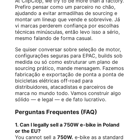
At ClipClop, we try to be more than a factory.
Prefiro pensar como um parceiro no chão,
ajudando a evitar armadilhas de sourcing e
montar um lineup que vende e sobrevive. Já
vi marcas perderem confiança por escolhas
técnicas minúsculas, então levo isso a sério,
mesmo falando de forma casual.
Se quiser conversar sobre seleção de motor,
configurações seguras para EPAC, builds sob
medida ou só como estruturar um plano de
sourcing prático, mande mensagem. Fazemos
fabricação e exportação de ponta a ponta de
bicicletas elétricas off-road para
distribuidores, atacadistas e parceiros de
marca no mundo todo. Vamos construir algo
sólido — e legal — e de fato lucrativo.
Perguntas Frequentes (FAQ)
1. Can I legally sell a 750W e-bike in Poland
or the EU?
You cannot sell a
750W.
e-bike as a standard