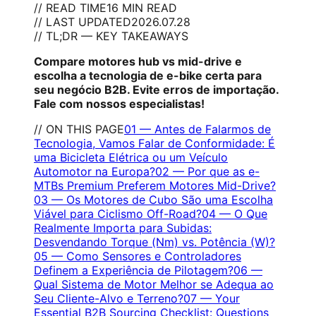
// READ TIME
16 MIN READ
// LAST UPDATED
2026.07.28
// TL;DR — KEY TAKEAWAYS
Compare motores hub vs mid-drive e
escolha a tecnologia de e-bike certa para
seu negócio B2B. Evite erros de importação.
Fale com nossos especialistas!
// ON THIS PAGE
01
—
Antes de Falarmos de
Tecnologia, Vamos Falar de Conformidade: É
uma Bicicleta Elétrica ou um Veículo
Automotor na Europa?
02
—
Por que as e-
MTBs Premium Preferem Motores Mid-Drive?
03
—
Os Motores de Cubo São uma Escolha
Viável para Ciclismo Off-Road?
04
—
O Que
Realmente Importa para Subidas:
Desvendando Torque (Nm) vs. Potência (W)?
05
—
Como Sensores e Controladores
Definem a Experiência de Pilotagem?
06
—
Qual Sistema de Motor Melhor se Adequa ao
Seu Cliente-Alvo e Terreno?
07
—
Your
Essential B2B Sourcing Checklist: Questions