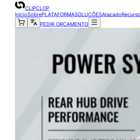
CLIPCLOP
Início
Sobre
PLATAFORMA
SOLUÇÕES
Atacado
Recurs
PEDIR ORÇAMENTO