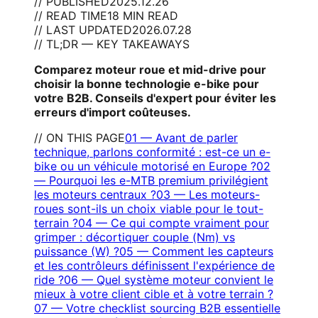
// PUBLISHED
2025.12.26
// READ TIME
18 MIN READ
// LAST UPDATED
2026.07.28
// TL;DR — KEY TAKEAWAYS
Comparez moteur roue et mid-drive pour
choisir la bonne technologie e-bike pour
votre B2B. Conseils d'expert pour éviter les
erreurs d'import coûteuses.
// ON THIS PAGE
01
—
Avant de parler
technique, parlons conformité : est-ce un e-
bike ou un véhicule motorisé en Europe ?
02
—
Pourquoi les e-MTB premium privilégient
les moteurs centraux ?
03
—
Les moteurs-
roues sont-ils un choix viable pour le tout-
terrain ?
04
—
Ce qui compte vraiment pour
grimper : décortiquer couple (Nm) vs
puissance (W) ?
05
—
Comment les capteurs
et les contrôleurs définissent l'expérience de
ride ?
06
—
Quel système moteur convient le
mieux à votre client cible et à votre terrain ?
07
—
Votre checklist sourcing B2B essentielle