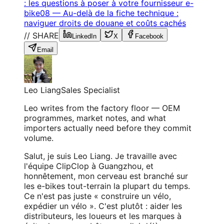
: les questions à poser à votre fournisseur e-
bike
08
—
Au-delà de la fiche technique :
naviguer droits de douane et coûts cachés
// SHARE
LinkedIn
X
Facebook
Email
Leo Liang
Sales Specialist
Leo writes from the factory floor — OEM
programmes, market notes, and what
importers actually need before they commit
volume.
Salut, je suis Leo Liang. Je travaille avec
l'équipe ClipClop à Guangzhou, et
honnêtement, mon cerveau est branché sur
les e-bikes tout-terrain la plupart du temps.
Ce n'est pas juste « construire un vélo,
expédier un vélo ». C'est plutôt : aider les
distributeurs, les loueurs et les marques à