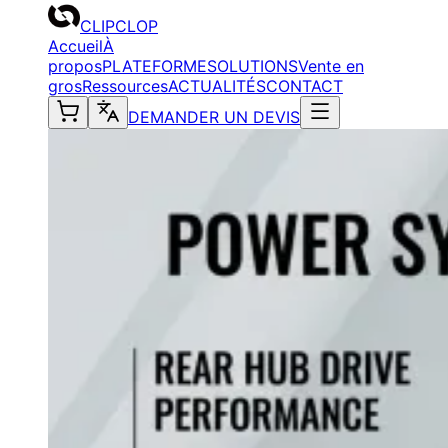
CLIPCLOP
Accueil
À
propos
PLATEFORME
SOLUTIONS
Vente en
gros
Ressources
ACTUALITÉS
CONTACT
DEMANDER UN DEVIS