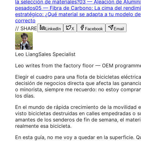
la selección de materiales?
03
—
Aleación de Alumini
pesados
05
—
Fibra de Carbono: La cima del rendimi
estratégico: ¿Qué material se adapta a tu modelo d
correcto
// SHARE
LinkedIn
X
Facebook
Email
Leo Liang
Sales Specialist
Leo writes from the factory floor — OEM programme
Elegir el cuadro para una flota de bicicletas eléctri
decisión de negocios directa que afecta las gananci
o minorista, siempre me recuerdo: no estoy comprand
los días.
En el mundo de rápida crecimiento de la movilidad e
visto bicicletas destruidas en calles empedradas o
amantes de los senderos de fin de semana, el mater
realmente esa bicicleta.
En esta guía, no me voy a quedar en la superficie. Qu