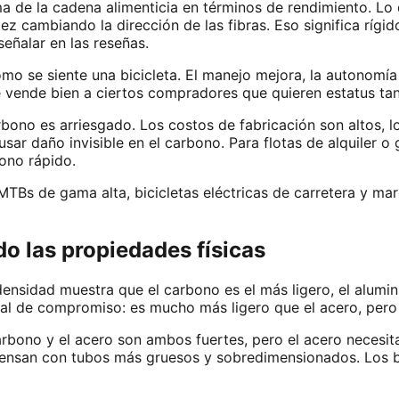
ma de la cadena alimenticia en términos de rendimiento. Lo
dez cambiando la dirección de las fibras. Eso significa rí
señalar en las reseñas.
mo se siente una bicicleta. El manejo mejora, la autonomía
e vende bien a ciertos compradores que quieren estatus ta
bono es arriesgado. Los costos de fabricación son altos, l
ar daño invisible en el carbono. Para flotas de alquiler o 
ono rápido.
Bs de gama alta, bicicletas eléctricas de carretera y marca
o las propiedades físicas
nsidad muestra que el carbono es el más ligero, el alumin
rial de compromiso: es mucho más ligero que el acero, per
 carbono y el acero son ambos fuertes, pero el acero necesit
mpensan con tubos más gruesos y sobredimensionados. Los