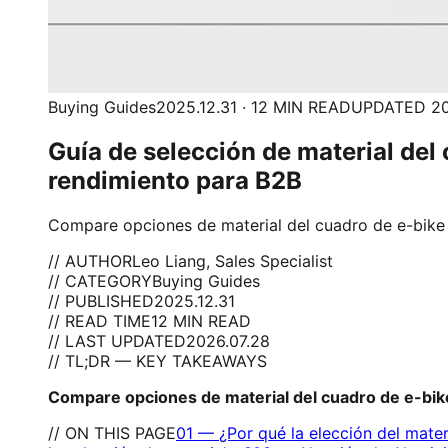
Buying Guides
2025.12.31 · 12 MIN READ
UPDATED 20
Guía de selección de material del 
rendimiento para B2B
Compare opciones de material del cuadro de e-bike 
// AUTHOR
Leo Liang, Sales Specialist
// CATEGORY
Buying Guides
// PUBLISHED
2025.12.31
// READ TIME
12 MIN READ
// LAST UPDATED
2026.07.28
// TL;DR — KEY TAKEAWAYS
Compare opciones de material del cuadro de e-bike 
// ON THIS PAGE
01
—
¿Por qué la elección del mater