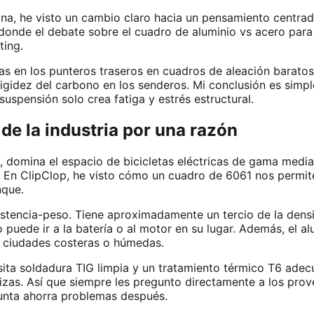
a, he visto un cambio claro hacia un pensamiento centrado 
donde el debate sobre el cuadro de aluminio vs acero para b
ting.
las en los punteros traseros en cuadros de aleación barat
igidez del carbono en los senderos. Mi conclusión es simple: f
suspensión solo crea fatiga y estrés estructural.
de la industria por una razón
 domina el espacio de bicicletas eléctricas de gama media
. En ClipClop, he visto cómo un cuadro de 6061 nos permi
nque.
istencia-peso. Tiene aproximadamente un tercio de la dens
o puede ir a la batería o al motor en su lugar. Además, el al
a ciudades costeras o húmedas.
sita soldadura TIG limpia y un tratamiento térmico T6 adecu
izas. Así que siempre les pregunto directamente a los pro
gunta ahorra problemas después.