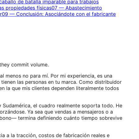
caballo de batalla imparable para trabajos
as propiedades físicas
07
—
Abastecimiento
r
09
—
Conclusión: Asociándote con el fabricante
 they commit volume.
, al menos no para mí. Por mi experiencia, es una
 tienen las personas en tu marca. Como distribuidor
n la que mis clientes dependen literalmente todos
 y Sudamérica, el cuadro realmente soporta todo. He
forzándose. Ya sea que vendas a mensajeros o a
arbono— termina definiendo cuánto tiempo sobrevive
ia a la tracción, costos de fabricación reales e