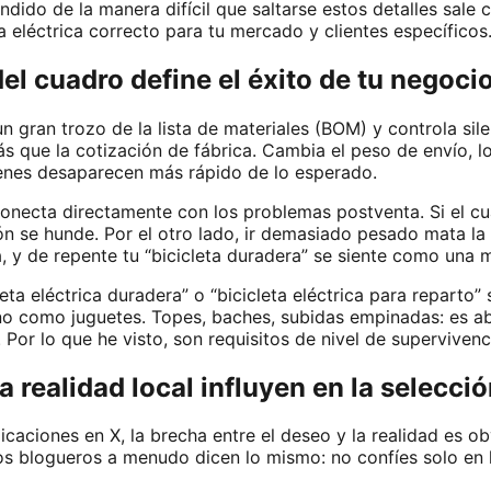
ndido de la manera difícil que saltarse estos detalles sale 
ta eléctrica correcto para tu mercado y clientes específicos
del cuadro define el éxito de tu negoci
 gran trozo de la lista de materiales (BOM) y controla si
más que la cotización de fábrica. Cambia el peso de envío, 
enes desaparecen más rápido de lo esperado.
onecta directamente con los problemas postventa. Si el c
ción se hunde. Por el otro lado, ir demasiado pesado mata l
a, y de repente tu “bicicleta duradera” se siente como una
 eléctrica duradera” o “bicicleta eléctrica para reparto” s
o como juguetes. Topes, baches, subidas empinadas: es abuso 
. Por lo que he visto, son requisitos de nivel de superviven
 realidad local influyen en la selecci
caciones en X, la brecha entre el deseo y la realidad es obv
 Los blogueros a menudo dicen lo mismo: no confíes solo en