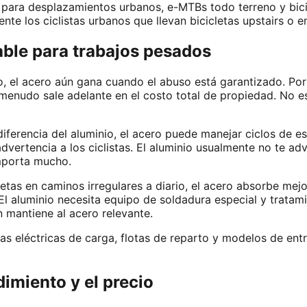
r para desplazamientos urbanos, e-MTBs todo terreno y bic
te los ciclistas urbanos que llevan bicicletas upstairs o e
rable para trabajos pesados
o, el acero aún gana cuando el abuso está garantizado. Po
 a menudo sale adelante en el costo total de propiedad. No 
 diferencia del aluminio, el acero puede manejar ciclos de e
advertencia a los ciclistas. El aluminio usualmente no te a
importa mucho.
letas en caminos irregulares a diario, el acero absorbe mej
El aluminio necesita equipo de soldadura especial y tratam
 mantiene al acero relevante.
letas eléctricas de carga, flotas de reparto y modelos de 
dimiento y el precio