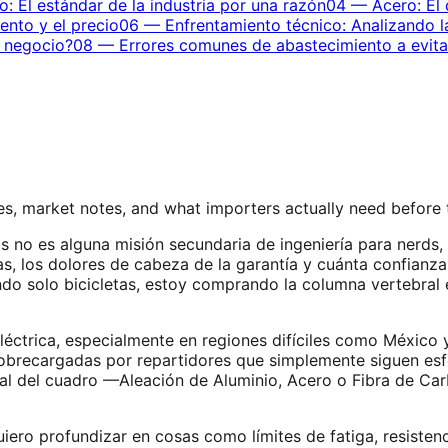
o: El estándar de la industria por una razón
04
—
Acero: El 
ento y el precio
06
—
Enfrentamiento técnico: Analizando l
e negocio?
08
—
Errores comunes de abastecimiento a evita
s, market notes, and what importers actually need before
cas no es alguna misión secundaria de ingeniería para nerds
as, los dolores de cabeza de la garantía y cuánta confianza
o solo bicicletas, estoy comprando la columna vertebral e
léctrica, especialmente en regiones difíciles como México
 sobrecargadas por repartidores que simplemente siguen es
ial del cuadro —Aleación de Aluminio, Acero o Fibra de C
iero profundizar en cosas como límites de fatiga, resistenc