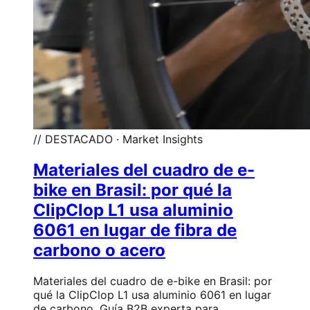
// DESTACADO · Market Insights
Materiales del cuadro de e-
bike en Brasil: por qué la
ClipClop L1 usa aluminio
6061 en lugar de fibra de
carbono o acero
Materiales del cuadro de e-bike en Brasil: por
qué la ClipClop L1 usa aluminio 6061 en lugar
de carbono. Guía B2B experta para