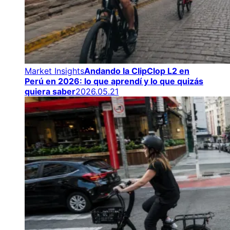
Market Insights
Andando la ClipClop L2 en
Perú en 2026: lo que aprendí y lo que quizás
quiera saber
2026.05.21