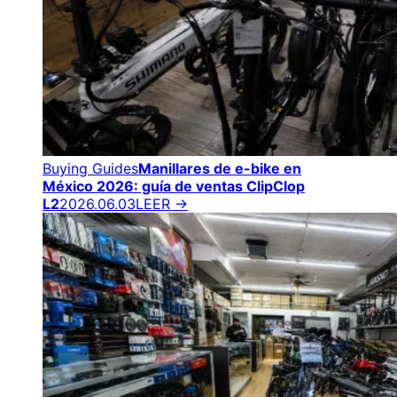
Buying Guides
Manillares de e-bike en
México 2026: guía de ventas ClipClop
L2
2026.06.03
LEER →