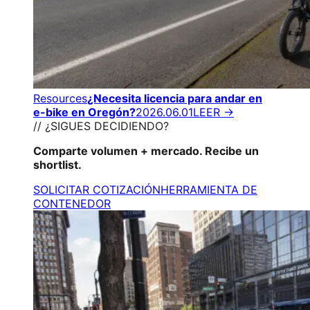
Resources
¿Necesita licencia para andar en
e-bike en Oregón?
2026.06.01
LEER →
// ¿SIGUES DECIDIENDO?
Comparte volumen + mercado. Recibe un
shortlist.
SOLICITAR COTIZACIÓN
HERRAMIENTA DE
CONTENEDOR