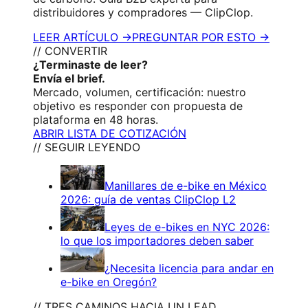
distribuidores y compradores — ClipClop.
LEER ARTÍCULO →
PREGUNTAR POR ESTO →
// CONVERTIR
¿Terminaste de leer?
Envía el brief.
Mercado, volumen, certificación: nuestro
objetivo es responder con propuesta de
plataforma en 48 horas.
ABRIR LISTA DE COTIZACIÓN
// SEGUIR LEYENDO
Manillares de e-bike en México
2026: guía de ventas ClipClop L2
Leyes de e-bikes en NYC 2026:
lo que los importadores deben saber
¿Necesita licencia para andar en
e-bike en Oregón?
// TRES CAMINOS HACIA UN LEAD