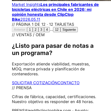
Market Insights
Los principales fabricantes de
bicicletas eléctricas en Chile en 2026: mi
opinión honesta desde ClipClop
Bike
2026.05.11
// PÁGINA 1 DE 12 · 12 TARJETAS
…
Anterior
1
2
3
4
12
Siguiente
// VENTAS / OEM
¿Listo para pasar de notas a
un programa?
Exportación atiende viabilidad, muestras,
MOQ, marca privada y planificación de
contenedores.
SOLICITAR COTIZACIÓN
CONTACTO
// PRENSA
Cifras de fábrica, capacidad, certificaciones.
Nuestro objetivo es responder en 48 horas.
PRENSA
lead@clipclopbike.com · Asunto: