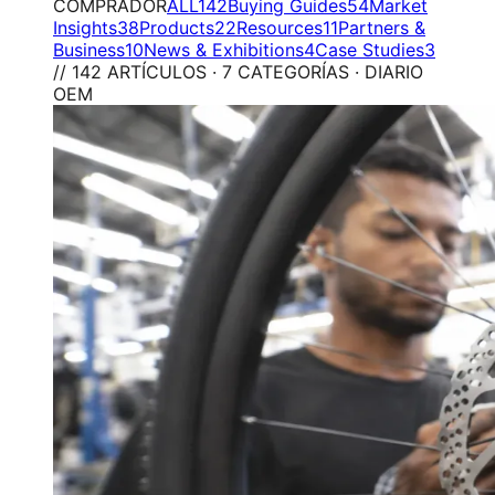
COMPRADOR
ALL
142
Buying Guides
54
Market
Insights
38
Products
22
Resources
11
Partners &
Business
10
News & Exhibitions
4
Case Studies
3
// 142 ARTÍCULOS · 7 CATEGORÍAS · DIARIO
OEM