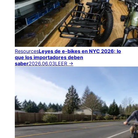
Resources
Leyes de e-bikes en NYC 2026: lo
que los importadores deben
saber
2026.06.03
LEER →